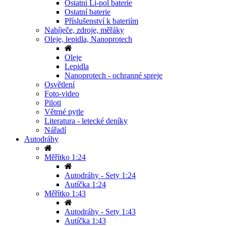
Ostatní Li-pol baterie
Ostatní baterie
Příslušenství k bateriím
Nabíječe, zdroje, měřáky
Oleje, lepidla, Nanoprotech
Oleje
Lepidla
Nanoprotech - ochranné spreje
Osvětlení
Foto-video
Piloti
Větrné pytle
Literatura - letecké deníky
Nářadí
Autodráhy
Měřítko 1:24
Autodráhy - Sety 1:24
Autíčka 1:24
Měřítko 1:43
Autodráhy - Sety 1:43
Autíčka 1:43