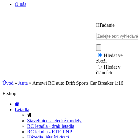
O nás
Hľadanie
Hledat ve
zboží
Hledat v
článcích
Úvod
»
Auta
»
Amewi RC auto Drift Sports Car Breaker 1:16
E-shop
Letadla
Stavebnice - letecké modely
RC letadla - drak letadla
RC letadla - RTF, PNP
Házedla, létající draci