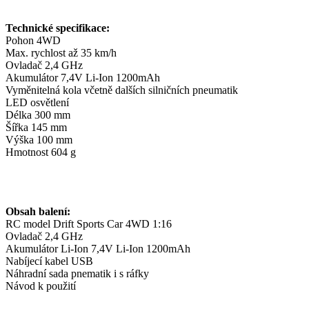
Technické specifikace:
Pohon 4WD
Max. rychlost až 35 km/h
Ovladač 2,4 GHz
Akumulátor 7,4V Li-Ion 1200mAh
Vyměnitelná kola včetně dalších silničních pneumatik
LED osvětlení
Délka 300 mm
Šířka 145 mm
Výška 100 mm
Hmotnost 604 g
Obsah balení:
RC model Drift Sports Car 4WD 1:16
Ovladač 2,4 GHz
Akumulátor Li-Ion 7,4V Li-Ion 1200mAh
Nabíjecí kabel USB
Náhradní sada pnematik i s ráfky
Návod k použití