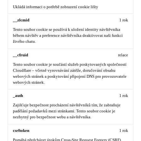
Ukládá informaci o potřebě zobrazení cookie lišty
__zlcmid
1 rok
Tento soubor cookie se používá k uložení identity návštěvníka
během návštěv a preference návštěvníka deaktivovat naši funkci
živého chatu.
__cfruid
relace
Tento soubor cookie je součástí služeb poskytovaných společností
Cloudflare – včetně vyrovnávání zátěže, doručování obsahu
webových stránek a poskytování připojení DNS pro provozovatele
webových stránek.
_auth
1 rok
Zajišťuje bezpečnost procházení návštěvníků tím, že zabraňuje
padělání požadavků mezi stránkami. Tento soubor cookie je
nezbytný pro bezpečnost webu a návštěvníka.
csrftoken
1 rok
Pomáhá předcházet útokům Cross-Site Request Forgery (CSRF).