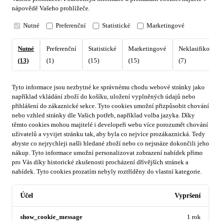
nápovědě Vašeho prohlížeče.
Nutné
Preferenční
Statistické
Marketingové
Nutné
Preferenční
Statistické
Marketingové
Neklasifikovan
(13)
(1)
(15)
(15)
(7)
Tyto informace jsou nezbytné ke správnému chodu webové stránky jako
například vkládání zboží do košíku, uložení vyplněných údajů nebo
přihlášení do zákaznické sekce.
Tyto cookies umožní přizpůsobit chování
nebo vzhled stránky dle Vašich potřeb, například volba jazyka.
Díky
těmto cookies mohou majitelé i developeři webu více porozumět chování
uživatelů a vyvijet stránku tak, aby byla co nejvíce prozákaznická. Tedy
abyste co nejrychleji našli hledané zboží nebo co nejsnáze dokončili jeho
nákup.
Tyto informace umožní personalizovat zobrazení nabídek přímo
pro Vás díky historické zkušenosti procházení dřívějších stránek a
nabídek.
Tyto cookies prozatím nebyly roztříděny do vlastní kategorie.
Účel
Vypršení
show_cookie_message
1 rok