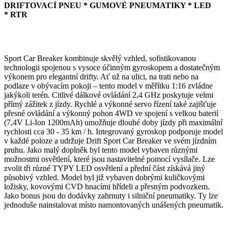
DRIFTOVACÍ PNEU * GUMOVÉ PNEUMATIKY * LED
* RTR
Sport Car Breaker kombinuje skvělý vzhled, sofistikovanou
technologii spojenou s vysoce účinným gyroskopem a dostatečným
výkonem pro elegantní drifty. Ať už na ulici, na trati nebo na
podlaze v obývacím pokoji – tento model v měřítku 1:16 zvládne
jakýkoli terén. Citlivé dálkové ovládání 2,4 GHz poskytuje velmi
přímý zážitek z jízdy. Rychlé a výkonné servo řízení také zajišťuje
přesné ovládání a výkonný pohon 4WD ve spojení s velkou baterií
(7,4V Li-Ion 1200mAh) umožňuje dlouhé doby jízdy při maximální
rychlosti cca 30 - 35 km / h. Integrovaný gyroskop podporuje model
v každé poloze a udržuje Drift Sport Car Breaker ve svém jízdním
pruhu. Jako malý doplněk byl tento model vybaven různými
možnostmi osvětlení, které jsou nastavitelné pomocí vysílače. Lze
zvolit tři různé TYPY LED osvětlení a přední část získává jiný
působivý vzhled. Model byl již vybaven dobrými kuličkovými
ložisky, kovovými CVD hnacími hřídeli a přesným podvozkem.
Jako bonus jsou do dodávky zahrnuty i silniční pneumatiky. Ty lze
jednoduše nainstalovat místo namontovaných unášených pneumatik.