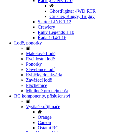
Racing LINE 1:10
GhostFighter 4WD RTR
Crusher, Buggy, Truggy
Starter LINE 1:12
Crawlery
Rally Legends 1:10
Řada 1:14/1:16
Lodě, ponorky
Maketové Lodě
Rychlostní lodě
Ponorky
Stavebnice lodí
Rybičky do akvária
Zavážecí lodě
Plachetnice
Minilodě pro nejmenší
RC komponenty, příslušenství
Vysílače-přijímače
Orange
Carson
Ostatní RC