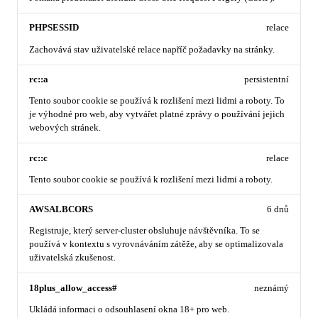
PHPSESSID
relace
Zachovává stav uživatelské relace napříč požadavky na stránky.
rc::a
persistentní
Tento soubor cookie se používá k rozlišení mezi lidmi a roboty. To
je výhodné pro web, aby vytvářet platné zprávy o používání jejich
webových stránek.
rc::c
relace
Tento soubor cookie se používá k rozlišení mezi lidmi a roboty.
AWSALBCORS
6 dnů
Registruje, který server-cluster obsluhuje návštěvníka. To se
používá v kontextu s vyrovnáváním zátěže, aby se optimalizovala
uživatelská zkušenost.
18plus_allow_access#
neznámý
Ukládá informaci o odsouhlasení okna 18+ pro web.