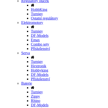
Regulátory otáček
HobbKing
Turnigy
Ostatní regulátory
Elektromotory
Turnigy
DF-Models
Emax
Combo sety
Příslušenství
Serva
Turnigy
Hextronik
Hobbyking
DF-Models
Příslušenství
Baterie
Turnigy
Zippy
Rhino
DF-Models