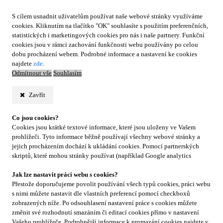
S cílem usnadnit uživatelům používat naše webové stránky využíváme
cookies. Kliknutím na tlačítko "OK" souhlasíte s použitím preferenčních,
statistických i marketingových cookies pro nás i naše partnery. Funkční
cookies jsou v rámci zachování funkčnosti webu používány po celou
dobu procházení webem. Podrobné informace a nastavení ke cookies
najdete
zde
.
Odmítnout vše
Souhlasím
Zavřít
Co jsou cookies?
Cookies jsou krátké textové informace, které jsou uloženy ve Vašem
prohlížeči. Tyto informace běžně používají všechny webové stránky a
jejich procházením dochází k ukládání cookies. Pomocí partnerských
skriptů, které mohou stránky používat (například Google analytics
Jak lze nastavit práci webu s cookies?
Přestože doporučujeme povolit používání všech typů cookies, práci webu
s nimi můžete nastavit dle vlastních preferencí pomocí checkboxů
zobrazených níže. Po odsouhlasení nastavení práce s cookies můžete
změnit své rozhodnutí smazáním či editací cookies přímo v nastavení
Vašeho prohlížeče. Podrobnější informace k promazání cookies najdete v