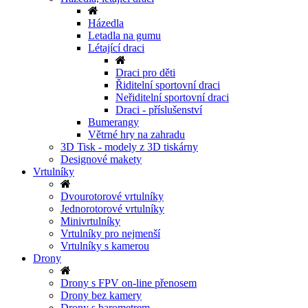
Házedla
Letadla na gumu
Létající draci
Draci pro děti
Řiditelní sportovní draci
Neřiditelní sportovní draci
Draci - příslušenství
Bumerangy
Větrné hry na zahradu
3D Tisk - modely z 3D tiskárny
Designové makety
Vrtulníky
Dvourotorové vrtulníky
Jednorotorové vrtulníky
Minivrtulníky
Vrtulníky pro nejmenší
Vrtulníky s kamerou
Drony
Drony s FPV on-line přenosem
Drony bez kamery
Drony s barometrem