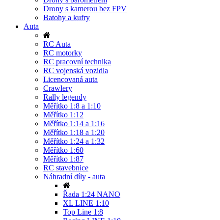
Drony s kamerou bez FPV
Batohy a kufry
Auta
RC Auta
RC motorky
RC pracovní technika
RC vojenská vozidla
Licencovaná auta
Crawlery
Rally legendy
Měřítko 1:8 a 1:10
Měřítko 1:12
Měřítko 1:14 a 1:16
Měřítko 1:18 a 1:20
Měřítko 1:24 a 1:32
Měřítko 1:60
Měřítko 1:87
RC stavebnice
Náhradní díly - auta
Řada 1:24 NANO
XL LINE 1:10
Top Line 1:8