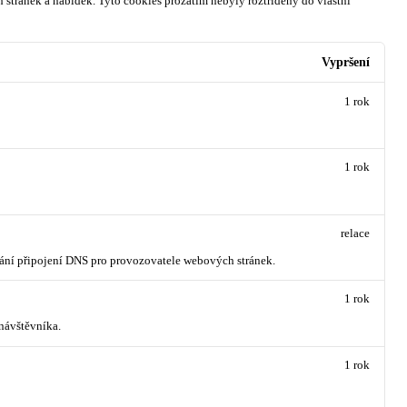
 stránek a nabídek.
Tyto cookies prozatím nebyly roztříděny do vlastní
Vypršení
1 rok
1 rok
relace
vání připojení DNS pro provozovatele webových stránek.
1 rok
návštěvníka.
1 rok