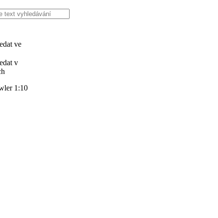
edat ve
edat v
ch
wler 1:10