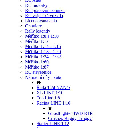
RC Auta
RC motorky
RC pracovní technika
RC vojenská vozidla
Licencovaná auta
Crawlery
Rally legendy
Měřítko 1:8 a 1:10
Měřítko 1:12
Měřítko 1:14 a 1:16
Měřítko 1:18 a 1:20
Měřítko 1:24 a 1:32
Měřítko 1:60
Měřítko 1:87
RC stavebnice
Náhradní díly - auta
Řada 1:24 NANO
XL LINE 1:10
Top Line 1:8
Racing LINE 1:10
GhostFighter 4WD RTR
Crusher, Buggy, Truggy
Starter LINE 1:12