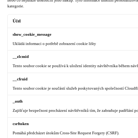
nebo co nejsnáze dokončili jeho nákup.
Tyto informace umožní personalizovat
kategorie.
Účel
show_cookie_message
Ukládá informaci o potřebě zobrazení cookie lišty
__zlcmid
Tento soubor cookie se používá k uložení identity návštěvníka během návšt
__cfruid
Tento soubor cookie je součástí služeb poskytovaných společností Cloudf
_auth
Zajišťuje bezpečnost procházení návštěvníků tím, že zabraňuje padělání 
csrftoken
Pomáhá předcházet útokům Cross-Site Request Forgery (CSRF).