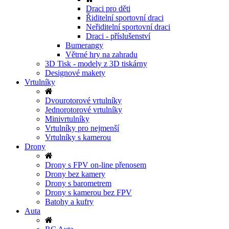
Draci pro děti
Řiditelní sportovní draci
Neřiditelní sportovní draci
Draci - příslušenství
Bumerangy
Větrné hry na zahradu
3D Tisk - modely z 3D tiskárny
Designové makety
Vrtulníky
Dvourotorové vrtulníky
Jednorotorové vrtulníky
Minivrtulníky
Vrtulníky pro nejmenší
Vrtulníky s kamerou
Drony
Drony s FPV on-line přenosem
Drony bez kamery
Drony s barometrem
Drony s kamerou bez FPV
Batohy a kufry
Auta