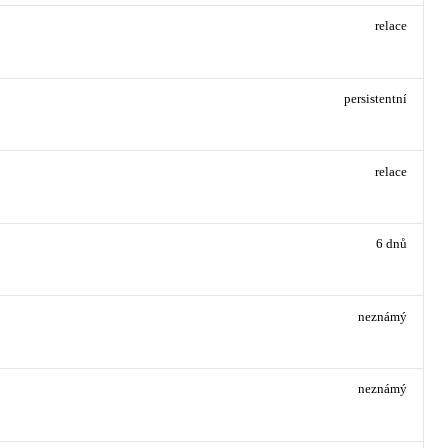
relace
persistentní
relace
6 dnů
neznámý
neznámý