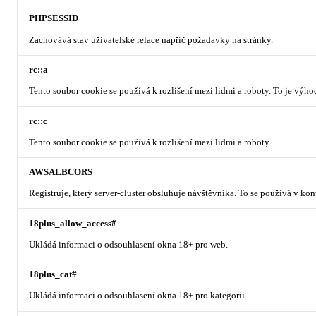
PHPSESSID
Zachovává stav uživatelské relace napříč požadavky na stránky.
rc::a
Tento soubor cookie se používá k rozlišení mezi lidmi a roboty. To je výh
rc::c
Tento soubor cookie se používá k rozlišení mezi lidmi a roboty.
AWSALBCORS
Registruje, který server-cluster obsluhuje návštěvníka. To se používá v ko
18plus_allow_access#
Ukládá informaci o odsouhlasení okna 18+ pro web.
18plus_cat#
Ukládá informaci o odsouhlasení okna 18+ pro kategorii.