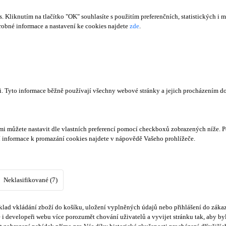
Kliknutím na tlačítko "OK" souhlasíte s použitím preferenčních, statistických i m
obné informace a nastavení ke cookies najdete
zde
.
či. Tyto informace běžně používají všechny webové stránky a jejich procházením d
mi můžete nastavit dle vlastních preferencí pomocí checkboxů zobrazených níže. P
í informace k promazání cookies najdete v nápovědě Vašeho prohlížeče.
Neklasifikované (7)
lad vkládání zboží do košíku, uložení vyplněných údajů nebo přihlášení do zákaz
i developeři webu více porozumět chování uživatelů a vyvijet stránku tak, aby byl