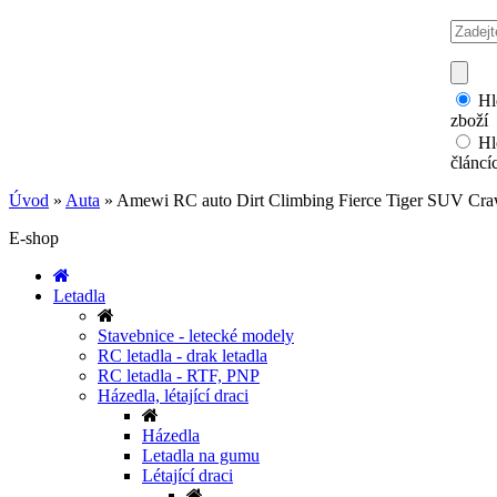
Hl
zboží
Hl
článcí
Úvod
»
Auta
»
Amewi RC auto Dirt Climbing Fierce Tiger SUV Cra
E-shop
Letadla
Stavebnice - letecké modely
RC letadla - drak letadla
RC letadla - RTF, PNP
Házedla, létající draci
Házedla
Letadla na gumu
Létající draci