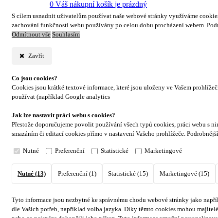
0
Váš nákupní košík
je prázdný
S cílem usnadnit uživatelům používat naše webové stránky využíváme cookies. 
zachování funkčnosti webu používány po celou dobu procházení webem. Podr
Odmítnout vše
Souhlasím
Zavřít
Co jsou cookies?
Cookies jsou krátké textové informace, které jsou uloženy ve Vašem prohlíže
používat (například Google analytics
Jak lze nastavit práci webu s cookies?
Přestože doporučujeme povolit používání všech typů cookies, práci webu s ni
smazáním či editací cookies přímo v nastavení Vašeho prohlížeče. Podrobnějš
Nutné
Preferenční
Statistické
Marketingové
Nutné (13)
Preferenční (1)
Statistické (15)
Marketingové (15)
Tyto informace jsou nezbytné ke správnému chodu webové stránky jako napřík
dle Vašich potřeb, například volba jazyka.
Díky těmto cookies mohou majitelé 