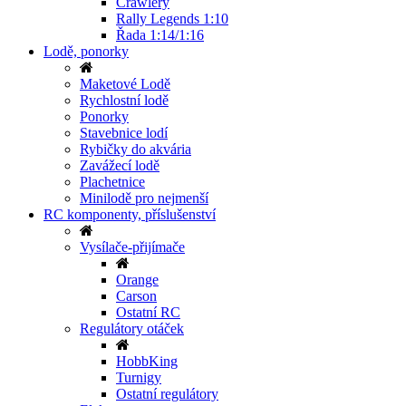
Crawlery
Rally Legends 1:10
Řada 1:14/1:16
Lodě, ponorky
Maketové Lodě
Rychlostní lodě
Ponorky
Stavebnice lodí
Rybičky do akvária
Zavážecí lodě
Plachetnice
Minilodě pro nejmenší
RC komponenty, příslušenství
Vysílače-přijímače
Orange
Carson
Ostatní RC
Regulátory otáček
HobbKing
Turnigy
Ostatní regulátory