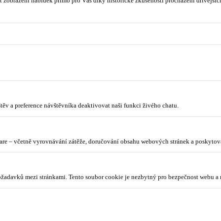
 zobrazení nabídek přímo pro Vás díky historické zkušenosti procházení dřívějších
ěv a preference návštěvníka deaktivovat naši funkci živého chatu.
lare – včetně vyrovnávání zátěže, doručování obsahu webových stránek a poskyto
požadavků mezi stránkami. Tento soubor cookie je nezbytný pro bezpečnost webu a 