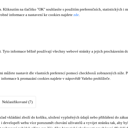
Kliknutím na tlačítko "OK" souhlasíte s použitím preferenčních, statistických i m
obné informace a nastavení ke cookies najdete
zde
.
či. Tyto informace běžně používají všechny webové stránky a jejich procházením d
mi můžete nastavit dle vlastních preferencí pomocí checkboxů zobrazených níže. P
í informace k promazání cookies najdete v nápovědě Vašeho prohlížeče.
Neklasifikované (7)
lad vkládání zboží do košíku, uložení vyplněných údajů nebo přihlášení do zákaz
i developeři webu více porozumět chování uživatelů a vyvijet stránku tak, aby byl