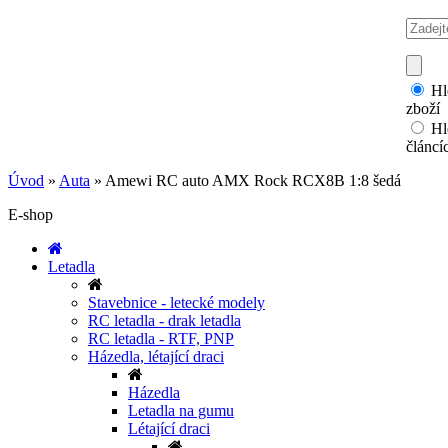
Hl
zboží
Hl
článcí
Úvod
»
Auta
»
Amewi RC auto AMX Rock RCX8B 1:8 šedá
E-shop
Letadla
Stavebnice - letecké modely
RC letadla - drak letadla
RC letadla - RTF, PNP
Házedla, létající draci
Házedla
Letadla na gumu
Létající draci