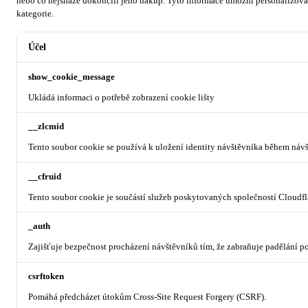
nebo co nejsnáze dokončili jeho nákup.
Tyto informace umožní personalizovat
kategorie.
Účel
show_cookie_message
Ukládá informaci o potřebě zobrazení cookie lišty
__zlcmid
Tento soubor cookie se používá k uložení identity návštěvníka během návšt
__cfruid
Tento soubor cookie je součástí služeb poskytovaných společností Cloudf
_auth
Zajišťuje bezpečnost procházení návštěvníků tím, že zabraňuje padělání 
csrftoken
Pomáhá předcházet útokům Cross-Site Request Forgery (CSRF).