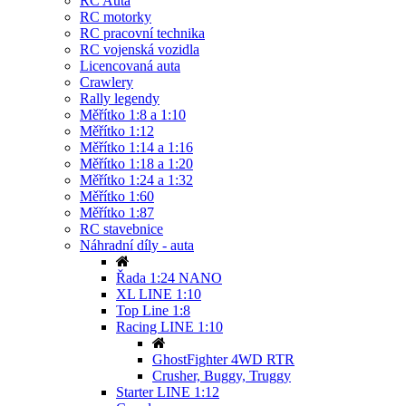
RC Auta
RC motorky
RC pracovní technika
RC vojenská vozidla
Licencovaná auta
Crawlery
Rally legendy
Měřítko 1:8 a 1:10
Měřítko 1:12
Měřítko 1:14 a 1:16
Měřítko 1:18 a 1:20
Měřítko 1:24 a 1:32
Měřítko 1:60
Měřítko 1:87
RC stavebnice
Náhradní díly - auta
Řada 1:24 NANO
XL LINE 1:10
Top Line 1:8
Racing LINE 1:10
GhostFighter 4WD RTR
Crusher, Buggy, Truggy
Starter LINE 1:12