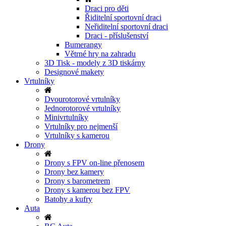
Draci pro děti
Řiditelní sportovní draci
Neřiditelní sportovní draci
Draci - příslušenství
Bumerangy
Větrné hry na zahradu
3D Tisk - modely z 3D tiskárny
Designové makety
Vrtulníky
Dvourotorové vrtulníky
Jednorotorové vrtulníky
Minivrtulníky
Vrtulníky pro nejmenší
Vrtulníky s kamerou
Drony
Drony s FPV on-line přenosem
Drony bez kamery
Drony s barometrem
Drony s kamerou bez FPV
Batohy a kufry
Auta