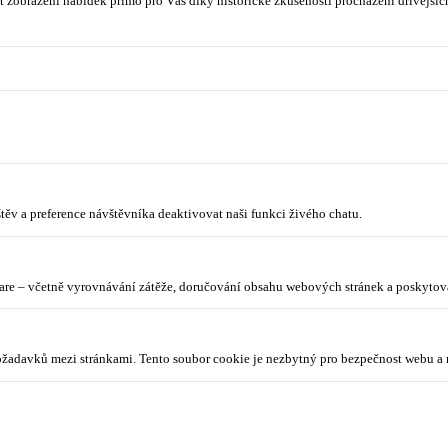
 zobrazení nabídek přímo pro Vás díky historické zkušenosti procházení dřívějších
ěv a preference návštěvníka deaktivovat naši funkci živého chatu.
lare – včetně vyrovnávání zátěže, doručování obsahu webových stránek a poskyto
požadavků mezi stránkami. Tento soubor cookie je nezbytný pro bezpečnost webu a 