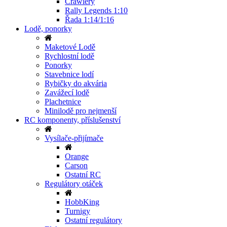
Crawlery
Rally Legends 1:10
Řada 1:14/1:16
Lodě, ponorky
Maketové Lodě
Rychlostní lodě
Ponorky
Stavebnice lodí
Rybičky do akvária
Zavážecí lodě
Plachetnice
Minilodě pro nejmenší
RC komponenty, příslušenství
Vysílače-přijímače
Orange
Carson
Ostatní RC
Regulátory otáček
HobbKing
Turnigy
Ostatní regulátory