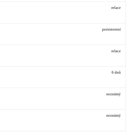
relace
persistentní
relace
6 dnů
neznámý
neznámý