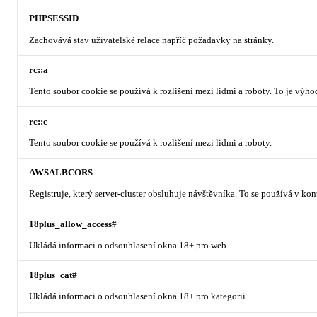
PHPSESSID
Zachovává stav uživatelské relace napříč požadavky na stránky.
rc::a
Tento soubor cookie se používá k rozlišení mezi lidmi a roboty. To je výh
rc::c
Tento soubor cookie se používá k rozlišení mezi lidmi a roboty.
AWSALBCORS
Registruje, který server-cluster obsluhuje návštěvníka. To se používá v ko
18plus_allow_access#
Ukládá informaci o odsouhlasení okna 18+ pro web.
18plus_cat#
Ukládá informaci o odsouhlasení okna 18+ pro kategorii.