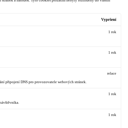
 stránek a nabídek.
Tyto cookies prozatím nebyly roztříděny do vlastní
Vypršení
1 rok
1 rok
relace
vání připojení DNS pro provozovatele webových stránek.
1 rok
návštěvníka.
1 rok