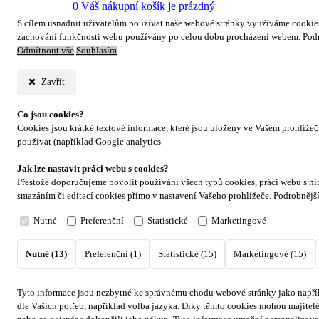
0
Váš nákupní košík
je prázdný
S cílem usnadnit uživatelům používat naše webové stránky využíváme cookies. 
zachování funkčnosti webu používány po celou dobu procházení webem. Podr
Odmítnout vše
Souhlasím
Zavřít
Co jsou cookies?
Cookies jsou krátké textové informace, které jsou uloženy ve Vašem prohlíže
používat (například Google analytics
Jak lze nastavit práci webu s cookies?
Přestože doporučujeme povolit používání všech typů cookies, práci webu s ni
smazáním či editací cookies přímo v nastavení Vašeho prohlížeče. Podrobnějš
Nutné
Preferenční
Statistické
Marketingové
Nutné (13)
Preferenční (1)
Statistické (15)
Marketingové (15)
Tyto informace jsou nezbytné ke správnému chodu webové stránky jako napřík
dle Vašich potřeb, například volba jazyka.
Díky těmto cookies mohou majitelé 