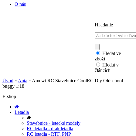
O nás
Hľadanie
Hledat ve
zboží
Hledat v
článcích
Úvod
»
Auta
»
Amewi RC Stavebnice CoolRC Diy Oldschool
buggy 1:18
E-shop
Letadla
Stavebnice - letecké modely
RC letadla - drak letadla
RC letadla - RTF, PNP