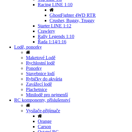
Racing LINE 1:10
GhostFighter 4WD RTR
Crusher, Buggy, Truggy
Starter LINE 1:12
Crawlery
Rally Legends 1:10
Řada 1:14/1:16
Lodě, ponorky
Maketové Lodě
Rychlostní lodě
Ponorky
Stavebnice lodí
Rybičky do akvária
Zavážecí lodě
Plachetnice
Minilodě pro nejmenší
RC komponenty, příslušenství
Vysílače-přijímače
Orange
Carson
Ostatní RC