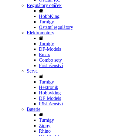
Regulátory otáček
HobbKing
Turnigy
Ostatní regulátory
Elektromotory
Turnigy
DF-Models
Emax
Combo sety
Příslušenství
Serva
Turnigy
Hextronik
Hobbyking
DF-Models
Příslušenství
Baterie
Turnigy
Zippy
Rhino