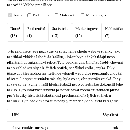
nápovědě Vašeho prohlížeče.
Nutné
Preferenční
Statistické
Marketingové
Nutné
Preferenční
Statistické
Marketingové
Neklasifikovan
(13)
(1)
(15)
(15)
(7)
Tyto informace jsou nezbytné ke správnému chodu webové stránky jako
například vkládání zboží do košíku, uložení vyplněných údajů nebo
přihlášení do zákaznické sekce.
Tyto cookies umožní přizpůsobit chování
nebo vzhled stránky dle Vašich potřeb, například volba jazyka.
Díky
těmto cookies mohou majitelé i developeři webu více porozumět chování
uživatelů a vyvijet stránku tak, aby byla co nejvíce prozákaznická. Tedy
abyste co nejrychleji našli hledané zboží nebo co nejsnáze dokončili jeho
nákup.
Tyto informace umožní personalizovat zobrazení nabídek přímo
pro Vás díky historické zkušenosti procházení dřívějších stránek a
nabídek.
Tyto cookies prozatím nebyly roztříděny do vlastní kategorie.
Účel
Vypršení
show_cookie_message
1 rok