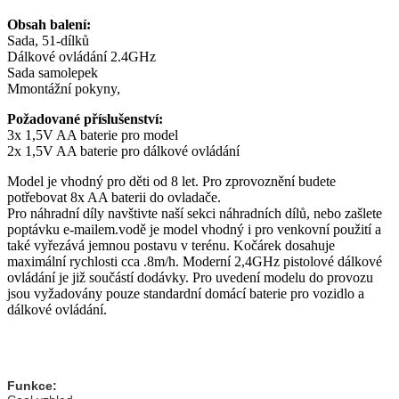
Obsah balení:
Sada, 51-dílků
Dálkové ovládání 2.4GHz
Sada samolepek
Mmontážní pokyny,
Požadované příslušenství:
3x 1,5V AA baterie pro model
2x 1,5V AA baterie pro dálkové ovládání
Model je vhodný pro děti od 8 let. Pro zprovoznění budete
potřebovat 8x AA baterii do ovladače.
Pro náhradní díly navštivte naší sekci náhradních dílů, nebo zašlete
poptávku e-mailem.vodě je model vhodný i pro venkovní použití a
také vyřezává jemnou postavu v terénu. Kočárek dosahuje
maximální rychlosti cca .8m/h. Moderní 2,4GHz pistolové dálkové
ovládání je již součástí dodávky. Pro uvedení modelu do provozu
jsou vyžadovány pouze standardní domácí baterie pro vozidlo a
dálkové ovládání.
Funkce: