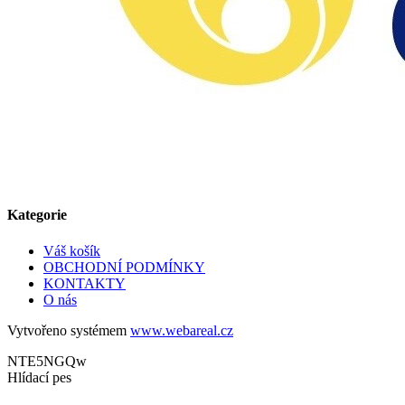
Kategorie
Váš košík
OBCHODNÍ PODMÍNKY
KONTAKTY
O nás
Vytvořeno systémem
www.webareal.cz
NTE5NGQw
Hlídací pes