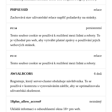
PHPSESSID
relace
Zachovává stav uživatelské relace napříč požadavky na stránky.
rc::a
persistentní
Tento soubor cookie se používá k rozlišení mezi lidmi a roboty. To
je výhodné pro web, aby vytvářet platné zprávy o používání jejich
webových stránek.
rc::c
relace
Tento soubor cookie se používá k rozlišení mezi lidmi a roboty.
AWSALBCORS
6 dnů
Registruje, který server-cluster obsluhuje návštěvníka. To se
používá v kontextu s vyrovnáváním zátěže, aby se optimalizovala
uživatelská zkušenost.
18plus_allow_access#
neznámý
Ukládá informaci o odsouhlasení okna 18+ pro web.