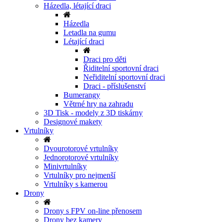
Házedla, létající draci
Házedla
Letadla na gumu
Létající draci
Draci pro děti
Řiditelní sportovní draci
Neřiditelní sportovní draci
Draci - příslušenství
Bumerangy
Větrné hry na zahradu
3D Tisk - modely z 3D tiskárny
Designové makety
Vrtulníky
Dvourotorové vrtulníky
Jednorotorové vrtulníky
Minivrtulníky
Vrtulníky pro nejmenší
Vrtulníky s kamerou
Drony
Drony s FPV on-line přenosem
Drony bez kamery