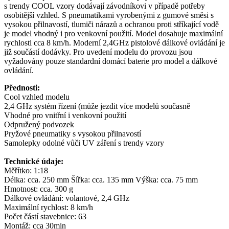
s trendy COOL vzory dodávají závodníkovi v případě potřeby
osobitější vzhled. S pneumatikami vyrobenými z gumové směsi s
vysokou přilnavostí, tlumiči nárazů a ochranou proti stříkající vodě
je model vhodný i pro venkovní použití. Model dosahuje maximální
rychlosti cca 8 km/h. Moderní 2,4GHz pistolové dálkové ovládání je
již součástí dodávky. Pro uvedení modelu do provozu jsou
vyžadovány pouze standardní domácí baterie pro model a dálkové
ovládání.
Přednosti:
Cool vzhled modelu
2,4 GHz systém řízení (může jezdit více modelů současně
Vhodné pro vnitřní i venkovní použití
Odpružený podvozek
Pryžové pneumatiky s vysokou přilnavostí
Samolepky odolné vůči UV záření s trendy vzory
Technické údaje:
Měřítko: 1:18
Délka: cca. 250 mm Šířka: cca. 135 mm Výška: cca. 75 mm
Hmotnost: cca. 300 g
Dálkové ovládání: volantové, 2,4 GHz
Maximální rychlost: 8 km/h
Počet částí stavebnice: 63
Montáž: cca 30min