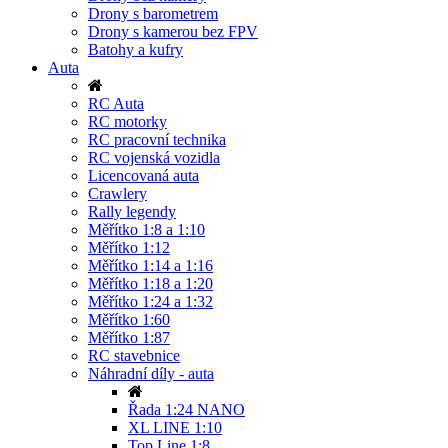
Drony s barometrem
Drony s kamerou bez FPV
Batohy a kufry
Auta
RC Auta
RC motorky
RC pracovní technika
RC vojenská vozidla
Licencovaná auta
Crawlery
Rally legendy
Měřítko 1:8 a 1:10
Měřítko 1:12
Měřítko 1:14 a 1:16
Měřítko 1:18 a 1:20
Měřítko 1:24 a 1:32
Měřítko 1:60
Měřítko 1:87
RC stavebnice
Náhradní díly - auta
Řada 1:24 NANO
XL LINE 1:10
Top Line 1:8