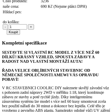
Číslo produktu:
3236
naše cena:
690 Kč
(Nejsme plátci DPH)
Hlídací pes:
do košíku:
-
+
Kompletní specifikace
SESTAVTE SI VLASTNÍ RC MODEL Z VÍCE NEŽ 60
DÍLKŮ! KRÁSNÝ VZHLED, SPOUSTA ZÁBAVY A
RADOST NAD VLASTNÍ MONTÁŽÍ AUTA!
ŘADA VELICE OBLÍBENÝCH STAVEBNIC OD
NĚMECKÉ SPOLEČNOSTI AMEWI VÁS OPRAVDU
POBAVÍ!
V RC STAVEBNICI COOLRC DIY naleznete skvělý závodní vůz
s pohonem zadní nápravy 2WD v měřítku 1:18, který kombinuje
zábavu ze stavby a poté rychlé jízdy. Díky inteligentnímu
zásuvnému systému lze model s více než 60 kusy smontovat zcela
bez použití nářadí do 30 minut a dokonce bez lepidla. Celé tělo je
vyrobeno z pevného ABS plastu. Samolepky odolné vůči UV záření