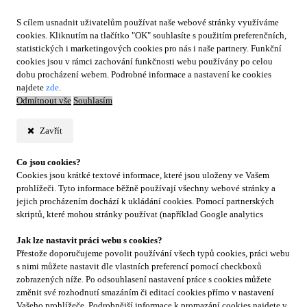
S cílem usnadnit uživatelům používat naše webové stránky využíváme
cookies. Kliknutím na tlačítko "OK" souhlasíte s použitím preferenčních,
statistických i marketingových cookies pro nás i naše partnery. Funkční
cookies jsou v rámci zachování funkčnosti webu používány po celou
dobu procházení webem. Podrobné informace a nastavení ke cookies
najdete
zde
.
Odmítnout vše
Souhlasím
Zavřít
Co jsou cookies?
Cookies jsou krátké textové informace, které jsou uloženy ve Vašem
prohlížeči. Tyto informace běžně používají všechny webové stránky a
jejich procházením dochází k ukládání cookies. Pomocí partnerských
skriptů, které mohou stránky používat (například Google analytics
Jak lze nastavit práci webu s cookies?
Přestože doporučujeme povolit používání všech typů cookies, práci webu
s nimi můžete nastavit dle vlastních preferencí pomocí checkboxů
zobrazených níže. Po odsouhlasení nastavení práce s cookies můžete
změnit své rozhodnutí smazáním či editací cookies přímo v nastavení
Vašeho prohlížeče. Podrobnější informace k promazání cookies najdete v