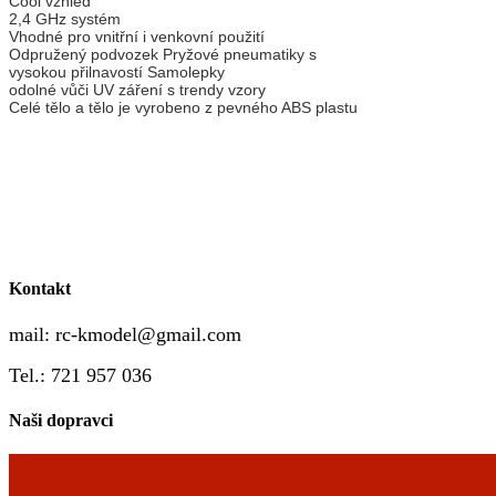
Cool vzhled
2,4 GHz systém
Vhodné pro vnitřní i venkovní použití
Odpružený podvozek Pryžové pneumatiky s
vysokou přilnavostí Samolepky
odolné vůči UV záření s trendy vzory
Celé tělo a tělo je vyrobeno z pevného ABS plastu
Kontakt
mail:
rc-kmodel@gmail.com
Tel.: 721 957 036
Naši dopravci