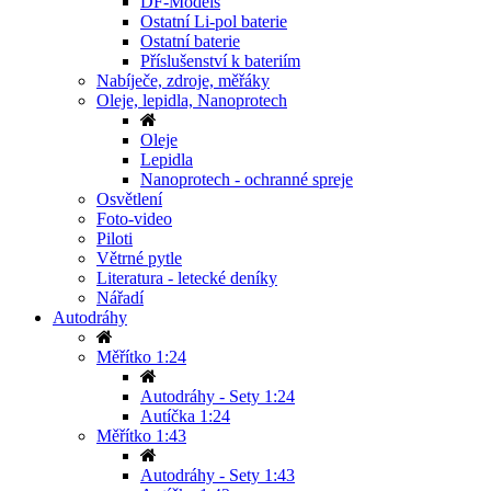
DF-Models
Ostatní Li-pol baterie
Ostatní baterie
Příslušenství k bateriím
Nabíječe, zdroje, měřáky
Oleje, lepidla, Nanoprotech
Oleje
Lepidla
Nanoprotech - ochranné spreje
Osvětlení
Foto-video
Piloti
Větrné pytle
Literatura - letecké deníky
Nářadí
Autodráhy
Měřítko 1:24
Autodráhy - Sety 1:24
Autíčka 1:24
Měřítko 1:43
Autodráhy - Sety 1:43