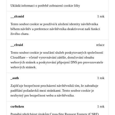
Ukládá informaci o potřebě zobrazení cookie lišty
__zlcmid
1 rok
Tento soubor cookie se používá k uložení identity návštěvníka
během návštěv a preference návštěvníka deaktivovat naši funkci
živého chatu.
__cfruid
relace
Tento soubor cookie je součástí služeb poskytovaných společností
Cloudflare – včetně vyrovnávání zátěže, doručování obsahu
webových stránek a poskytování připojení DNS pro provozovatele
webových stránek.
_auth
1 rok
Zajišťuje bezpečnost procházení návštěvníků tím, že zabraňuje
padělání požadavků mezi stránkami. Tento soubor cookie je
nezbytný pro bezpečnost webu a návštěvníka.
csrftoken
1 rok
Pomáhá předcházet útokům Cross-Site Request Forgery (CSRF).