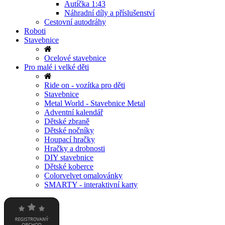
Autíčka 1:43
Náhradní díly a příslušenství
Cestovní autodráhy
Roboti
Stavebnice
Ocelové stavebnice
Pro malé i velké děti
Ride on - vozítka pro děti
Stavebnice
Metal World - Stavebnice Metal
Adventní kalendář
Dětské zbraně
Dětské nočníky
Houpací hračky
Hračky a drobnosti
DIY stavebnice
Dětské koberce
Colorvelvet omalovánky
SMARTY - interaktivní karty