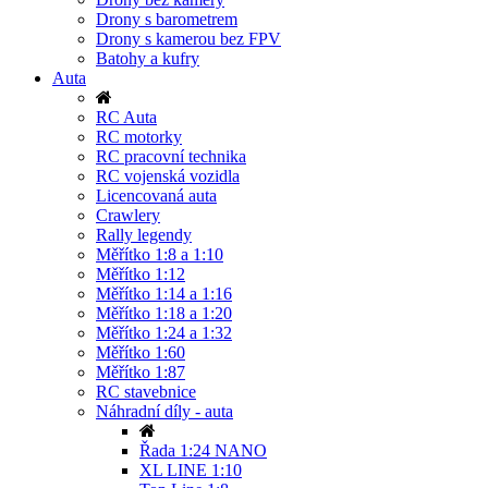
Drony s barometrem
Drony s kamerou bez FPV
Batohy a kufry
Auta
RC Auta
RC motorky
RC pracovní technika
RC vojenská vozidla
Licencovaná auta
Crawlery
Rally legendy
Měřítko 1:8 a 1:10
Měřítko 1:12
Měřítko 1:14 a 1:16
Měřítko 1:18 a 1:20
Měřítko 1:24 a 1:32
Měřítko 1:60
Měřítko 1:87
RC stavebnice
Náhradní díly - auta
Řada 1:24 NANO
XL LINE 1:10