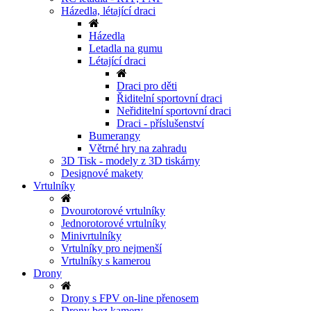
Házedla, létající draci
Házedla
Letadla na gumu
Létající draci
Draci pro děti
Řiditelní sportovní draci
Neřiditelní sportovní draci
Draci - příslušenství
Bumerangy
Větrné hry na zahradu
3D Tisk - modely z 3D tiskárny
Designové makety
Vrtulníky
Dvourotorové vrtulníky
Jednorotorové vrtulníky
Minivrtulníky
Vrtulníky pro nejmenší
Vrtulníky s kamerou
Drony
Drony s FPV on-line přenosem
Drony bez kamery