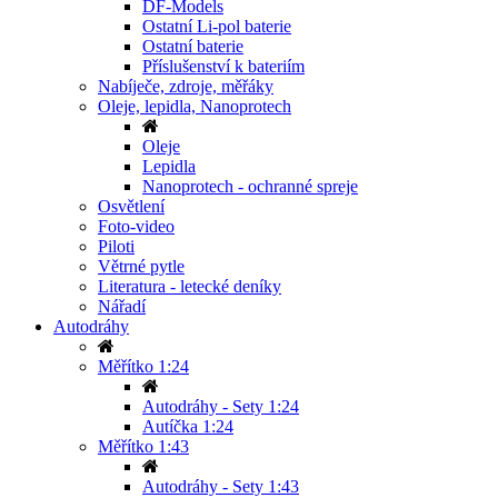
DF-Models
Ostatní Li-pol baterie
Ostatní baterie
Příslušenství k bateriím
Nabíječe, zdroje, měřáky
Oleje, lepidla, Nanoprotech
Oleje
Lepidla
Nanoprotech - ochranné spreje
Osvětlení
Foto-video
Piloti
Větrné pytle
Literatura - letecké deníky
Nářadí
Autodráhy
Měřítko 1:24
Autodráhy - Sety 1:24
Autíčka 1:24
Měřítko 1:43
Autodráhy - Sety 1:43