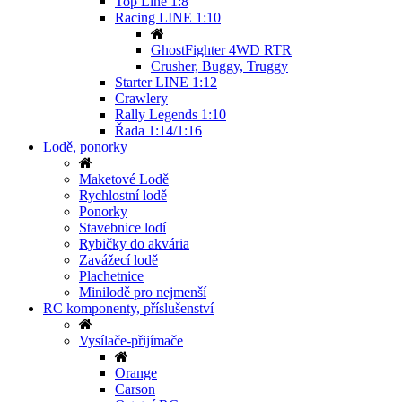
Top Line 1:8
Racing LINE 1:10
GhostFighter 4WD RTR
Crusher, Buggy, Truggy
Starter LINE 1:12
Crawlery
Rally Legends 1:10
Řada 1:14/1:16
Lodě, ponorky
Maketové Lodě
Rychlostní lodě
Ponorky
Stavebnice lodí
Rybičky do akvária
Zavážecí lodě
Plachetnice
Minilodě pro nejmenší
RC komponenty, příslušenství
Vysílače-přijímače
Orange
Carson