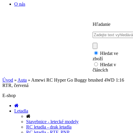
O nás
Hľadanie
Hledat ve
zboží
Hledat v
článcích
Úvod
»
Auta
»
Amewi RC Hyper Go Buggy brushed 4WD 1:16
RTR, červená
E-shop
Letadla
Stavebnice - letecké modely
RC letadla - drak letadla
RC letadla - RTF, PNP