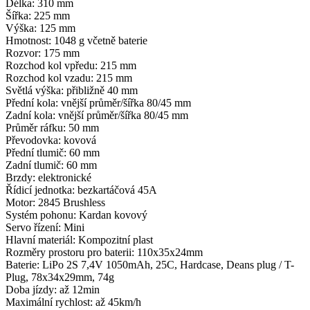
Délka: 310 mm
Šířka: 225 mm
Výška: 125 mm
Hmotnost: 1048 g včetně baterie
Rozvor: 175 mm
Rozchod kol vpředu: 215 mm
Rozchod kol vzadu: 215 mm
Světlá výška: přibližně 40 mm
Přední kola: vnější průměr/šířka 80/45 mm
Zadní kola: vnější průměr/šířka 80/45 mm
Průměr ráfku: 50 mm
Převodovka: kovová
Přední tlumič: 60 mm
Zadní tlumič: 60 mm
Brzdy: elektronické
Řídicí jednotka: bezkartáčová 45A
Motor: 2845 Brushless
Systém pohonu: Kardan kovový
Servo řízení: Mini
Hlavní materiál: Kompozitní plast
Rozměry prostoru pro baterii: 110x35x24mm
Baterie: LiPo 2S 7,4V 1050mAh, 25C, Hardcase, Deans plug / T-
Plug, 78x34x29mm, 74g
Doba jízdy: až 12min
Maximální rychlost: až 45km/h