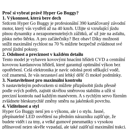
Proč si vybrat právě Hyper Go Buggy?
1. Výkonnost, která bere dech
Srdcem Hyper Go Buggy je profesionální 390 kartáčovaný závodní
motor, který vás vystřelí až na 40 km/h. Užijte si vzrušující jízdu
plnou dynamiky a nezapomenutelných zážitků, ať už jste na asfaltu,
písku nebo štěrku. A pro začátečníky? Bez obav! Díky možnosti
snížit maximální rychlost na 70 % můžete bezpečně zvládnout své
první jízdní pokusy.
2. Odolnost a preciznost v každém detailu
Tento model je vybaven kovovými hnacími hřídeli CVD a centrální
kovovou kardanovou hřídelí, které garantují optimální výkon bez
opotřebení. Celá elektronika je navíc odolná proti stříkající vodě,
což znamená, že vás nezastaví ani lehký déšť či mokré podmínky.
3. Nastavitelnost pro maximální kontrolu
S nastavitelným podvozkem si můžete přizpůsobit jízdu přesně
podle svých potřeb, zajistit skvělou směrovou stabilitu a užít si
precizní kontrolu nad každým manévrem. A s rychlým servo řízením
zvládnete bleskurychlé změny směru na jakémkoli povrchu.
4. Viditelnost a styl
Hyper Go Buggy není jen o výkonu, ale i o stylu. Jasné,
přepínatelné LED osvětlení na předním nárazníku zajišťuje, že
budete vidět i za tmy, a velké gumové pneumatiky s vysokou
přilnavostí nejen skvěle vypadají, ale také zajišťují maximální trakci.