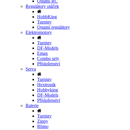
Ostatní RC
Regulátory otáček
HobbKing
Turnigy
Ostatní regulátory
Elektromotory
Turnigy
DF-Models
Emax
Combo sety
Příslušenství
Serva
Turnigy
Hextronik
Hobbyking
DF-Models
Příslušenství
Baterie
Turnigy
Zippy
Rhino