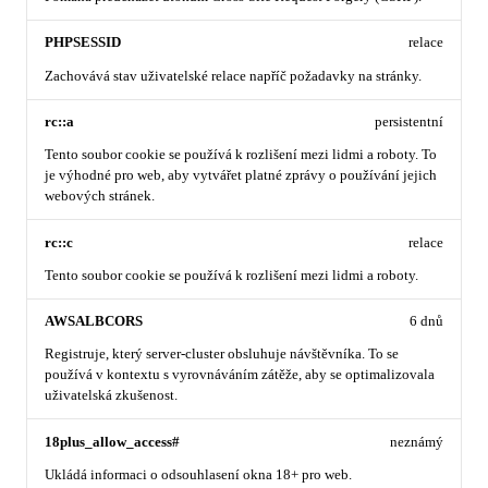
PHPSESSID
relace
Zachovává stav uživatelské relace napříč požadavky na stránky.
rc::a
persistentní
Tento soubor cookie se používá k rozlišení mezi lidmi a roboty. To
je výhodné pro web, aby vytvářet platné zprávy o používání jejich
webových stránek.
rc::c
relace
Tento soubor cookie se používá k rozlišení mezi lidmi a roboty.
AWSALBCORS
6 dnů
Registruje, který server-cluster obsluhuje návštěvníka. To se
používá v kontextu s vyrovnáváním zátěže, aby se optimalizovala
uživatelská zkušenost.
18plus_allow_access#
neznámý
Ukládá informaci o odsouhlasení okna 18+ pro web.