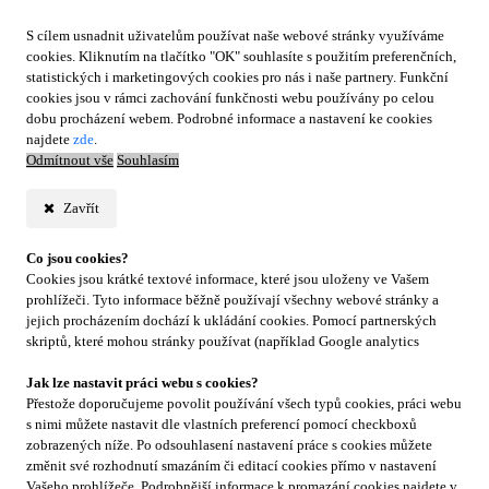
S cílem usnadnit uživatelům používat naše webové stránky využíváme
cookies. Kliknutím na tlačítko "OK" souhlasíte s použitím preferenčních,
statistických i marketingových cookies pro nás i naše partnery. Funkční
cookies jsou v rámci zachování funkčnosti webu používány po celou
dobu procházení webem. Podrobné informace a nastavení ke cookies
najdete
zde
.
Odmítnout vše
Souhlasím
Zavřít
Co jsou cookies?
Cookies jsou krátké textové informace, které jsou uloženy ve Vašem
prohlížeči. Tyto informace běžně používají všechny webové stránky a
jejich procházením dochází k ukládání cookies. Pomocí partnerských
skriptů, které mohou stránky používat (například Google analytics
Jak lze nastavit práci webu s cookies?
Přestože doporučujeme povolit používání všech typů cookies, práci webu
s nimi můžete nastavit dle vlastních preferencí pomocí checkboxů
zobrazených níže. Po odsouhlasení nastavení práce s cookies můžete
změnit své rozhodnutí smazáním či editací cookies přímo v nastavení
Vašeho prohlížeče. Podrobnější informace k promazání cookies najdete v