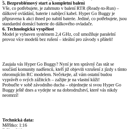
5. Bezproblémový start a kompletní balení
Vše, co potřebujete, je zahrnuto v balení RTR (Ready-to-Run) –
dálkové ovládání, baterie i nabíjecí kabel. Hyper Go Buggy je
připravena k akci ihned po nabití baterie. Jediné, co potřebujete, jsou
standardní domácí baterie do dálkového ovladače.
6. Technologická vyspělost
Model je vybaven systémem 2,4 GHz, což umožňuje paralelní
provoz více modelů bez rušení – ideální pro závody s přáteli!
Zaujala vás Hyper Go Buggy? Nyní je ten správný čas stát se
součástí komunity nadšenců, kteří již objevili vzrušení z jízdy s tímto
ohromujícím RC modelem. Nečekejte, až vám ostatní budou
vyprávět o svých zážitcích – zažijte je na vlastní kůži!
Probuďte v sobě závodního ducha – objednejte si svou Hyper Go
Buggy ještě dnes a vydejte se na dobrodružství, které vás nikdy
neomrzí!
Technická data:
Měřítko: 1:16