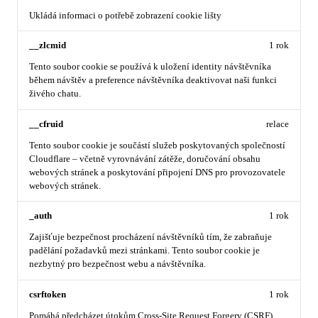
Ukládá informaci o potřebě zobrazení cookie lišty
__zlcmid
1 rok
Tento soubor cookie se používá k uložení identity návštěvníka
během návštěv a preference návštěvníka deaktivovat naši funkci
živého chatu.
__cfruid
relace
Tento soubor cookie je součástí služeb poskytovaných společností
Cloudflare – včetně vyrovnávání zátěže, doručování obsahu
webových stránek a poskytování připojení DNS pro provozovatele
webových stránek.
_auth
1 rok
Zajišťuje bezpečnost procházení návštěvníků tím, že zabraňuje
padělání požadavků mezi stránkami. Tento soubor cookie je
nezbytný pro bezpečnost webu a návštěvníka.
csrftoken
1 rok
Pomáhá předcházet útokům Cross-Site Request Forgery (CSRF).