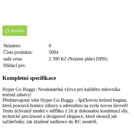
novinka
Skladem:
0
Číslo produktu:
5094
naše cena:
2 390 Kč
(Nejsme plátci DPH)
Hlídací pes:
Kompletní specifikace
Hyper Go Buggy: Neodolatelná výzva pro každého milovníka
terénní zábavy!
Představujeme vám Hyper Go Buggy – špičkovou terénní buginu,
která posouvá hranice zábavy a adrenalinu na zcela novou úroveň!
Tento úchvatný model v měřítku 1:16 je dokonalou kombinací síly,
technické preciznosti a designové elegance, která okouzlí jak
začátečníky, tak zkušené nadšence do RC modelů.