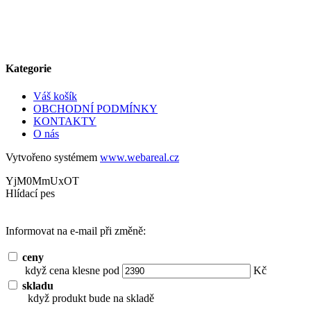
Kategorie
Váš košík
OBCHODNÍ PODMÍNKY
KONTAKTY
O nás
Vytvořeno systémem
www.webareal.cz
YjM0MmUxOT
Hlídací pes
Informovat na e-mail při změně:
ceny
když cena klesne pod
Kč
skladu
když produkt bude na skladě