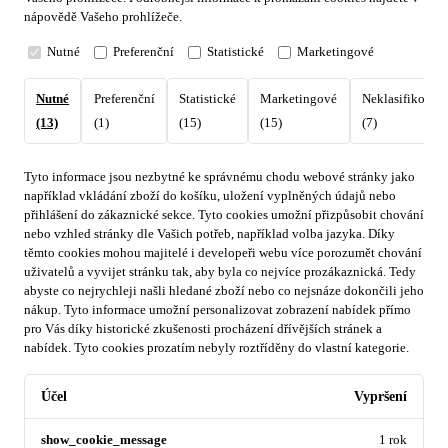
nápovědě Vašeho prohlížeče.
Nutné
Preferenční
Statistické
Marketingové
Nutné
Preferenční
Statistické
Marketingové
Neklasifikovan
(13)
(1)
(15)
(15)
(7)
Tyto informace jsou nezbytné ke správnému chodu webové stránky jako
například vkládání zboží do košíku, uložení vyplněných údajů nebo
přihlášení do zákaznické sekce.
Tyto cookies umožní přizpůsobit chování
nebo vzhled stránky dle Vašich potřeb, například volba jazyka.
Díky
těmto cookies mohou majitelé i developeři webu více porozumět chování
uživatelů a vyvijet stránku tak, aby byla co nejvíce prozákaznická. Tedy
abyste co nejrychleji našli hledané zboží nebo co nejsnáze dokončili jeho
nákup.
Tyto informace umožní personalizovat zobrazení nabídek přímo
pro Vás díky historické zkušenosti procházení dřívějších stránek a
nabídek.
Tyto cookies prozatím nebyly roztříděny do vlastní kategorie.
Účel
Vypršení
show_cookie_message
1 rok