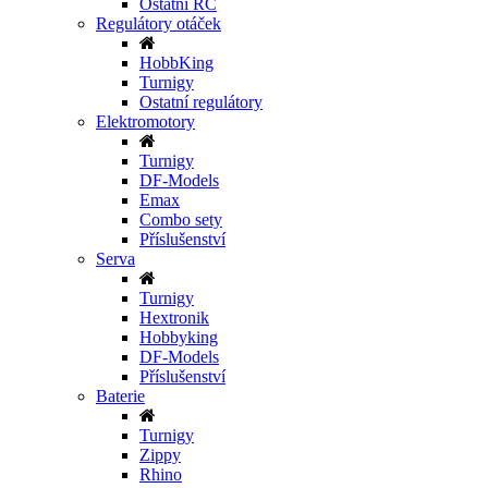
Ostatní RC
Regulátory otáček
HobbKing
Turnigy
Ostatní regulátory
Elektromotory
Turnigy
DF-Models
Emax
Combo sety
Příslušenství
Serva
Turnigy
Hextronik
Hobbyking
DF-Models
Příslušenství
Baterie
Turnigy
Zippy
Rhino