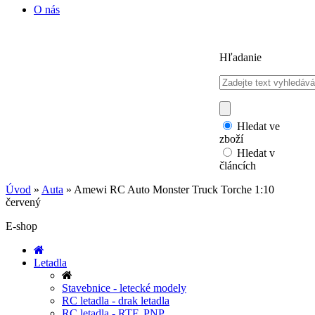
O nás
Hľadanie
Hledat ve
zboží
Hledat v
článcích
Úvod
»
Auta
»
Amewi RC Auto Monster Truck Torche 1:10
červený
E-shop
Letadla
Stavebnice - letecké modely
RC letadla - drak letadla
RC letadla - RTF, PNP