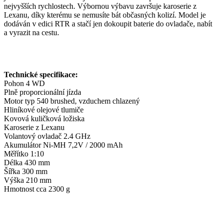
nejvyšších rychlostech. Výbornou výbavu završuje karoserie z
Lexanu, díky kterému se nemusíte bát občasných kolizí. Model je
dodáván v edici RTR a stačí jen dokoupit baterie do ovladače, nabít
a vyrazit na cestu.
Technické specifikace:
Pohon 4 WD
Plně proporcionální jízda
Motor typ 540 brushed, vzduchem chlazený
Hliníkové olejové tlumiče
Kovová kuličková ložiska
Karoserie z Lexanu
Volantový ovladač 2.4 GHz
Akumulátor Ni-MH 7,2V / 2000 mAh
Měřítko 1:10
Délka 430 mm
Šířka 300 mm
Výška 210 mm
Hmotnost cca 2300 g