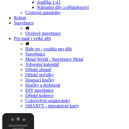
Autíčka 1:43
Náhradní díly a příslušenství
Cestovní autodráhy
Roboti
Stavebnice
Ocelové stavebnice
Pro malé i velké děti
Ride on - vozítka pro děti
Stavebnice
Metal World - Stavebnice Metal
Adventní kalendář
Dětské zbraně
Dětské nočníky
Houpací hračky
Hračky a drobnosti
DIY stavebnice
Dětské koberce
Colorvelvet omalovánky
SMARTY - interaktivní karty