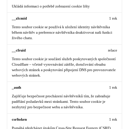
Ukládá informaci o potřebě zobrazení cookie lišty
__zlcmid
1 rok
Tento soubor cookie se používá k uložení identity návštěvníka
během návštěv a preference návštěvníka deaktivovat naši funkci
živého chatu.
__cfruid
relace
Tento soubor cookie je součástí služeb poskytovaných společností
Cloudflare – včetně vyrovnávání zátěže, doručování obsahu
webových stránek a poskytování připojení DNS pro provozovatele
webových stránek.
_auth
1 rok
Zajišťuje bezpečnost procházení návštěvníků tím, že zabraňuje
padělání požadavků mezi stránkami. Tento soubor cookie je
nezbytný pro bezpečnost webu a návštěvníka.
csrftoken
1 rok
Pomáhá předcházet útokům Cross-Site Request Forgery (CSRF).