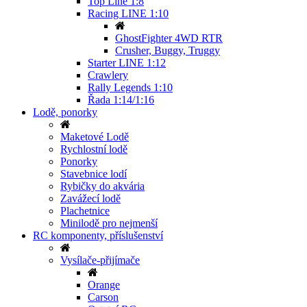
Top Line 1:8
Racing LINE 1:10
GhostFighter 4WD RTR
Crusher, Buggy, Truggy
Starter LINE 1:12
Crawlery
Rally Legends 1:10
Řada 1:14/1:16
Lodě, ponorky
Maketové Lodě
Rychlostní lodě
Ponorky
Stavebnice lodí
Rybičky do akvária
Zavážecí lodě
Plachetnice
Minilodě pro nejmenší
RC komponenty, příslušenství
Vysílače-přijímače
Orange
Carson