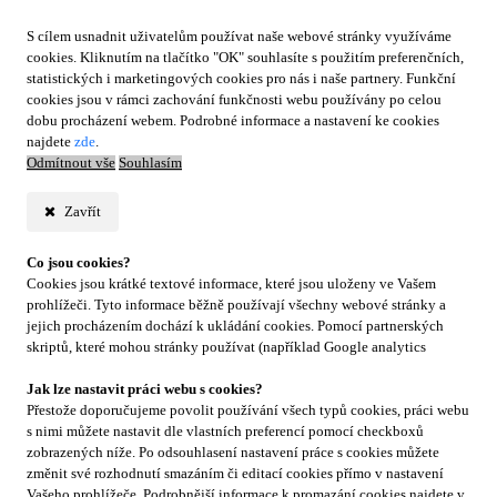
S cílem usnadnit uživatelům používat naše webové stránky využíváme
cookies. Kliknutím na tlačítko "OK" souhlasíte s použitím preferenčních,
statistických i marketingových cookies pro nás i naše partnery. Funkční
cookies jsou v rámci zachování funkčnosti webu používány po celou
dobu procházení webem. Podrobné informace a nastavení ke cookies
najdete
zde
.
Odmítnout vše
Souhlasím
Zavřít
Co jsou cookies?
Cookies jsou krátké textové informace, které jsou uloženy ve Vašem
prohlížeči. Tyto informace běžně používají všechny webové stránky a
jejich procházením dochází k ukládání cookies. Pomocí partnerských
skriptů, které mohou stránky používat (například Google analytics
Jak lze nastavit práci webu s cookies?
Přestože doporučujeme povolit používání všech typů cookies, práci webu
s nimi můžete nastavit dle vlastních preferencí pomocí checkboxů
zobrazených níže. Po odsouhlasení nastavení práce s cookies můžete
změnit své rozhodnutí smazáním či editací cookies přímo v nastavení
Vašeho prohlížeče. Podrobnější informace k promazání cookies najdete v