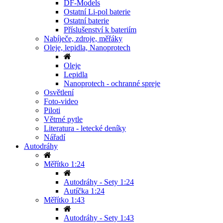
DF-Models
Ostatní Li-pol baterie
Ostatní baterie
Příslušenství k bateriím
Nabíječe, zdroje, měřáky
Oleje, lepidla, Nanoprotech
Oleje
Lepidla
Nanoprotech - ochranné spreje
Osvětlení
Foto-video
Piloti
Větrné pytle
Literatura - letecké deníky
Nářadí
Autodráhy
Měřítko 1:24
Autodráhy - Sety 1:24
Autíčka 1:24
Měřítko 1:43
Autodráhy - Sety 1:43