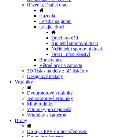
Házedla, létající draci
Házedla
Letadla na gumu
Létající draci
Draci pro děti
Řiditelní sportovní draci
Neřiditelní sportovní draci
Draci - příslušenství
Bumerangy
Větrné hry na zahradu
3D Tisk - modely z 3D tiskárny
Designové makety
Vrtulníky
Dvourotorové vrtulníky
Jednorotorové vrtulníky
Minivrtulníky
Vrtulníky pro nejmenší
Vrtulníky s kamerou
Drony
Drony s FPV on-line přenosem
Drony bez kamery