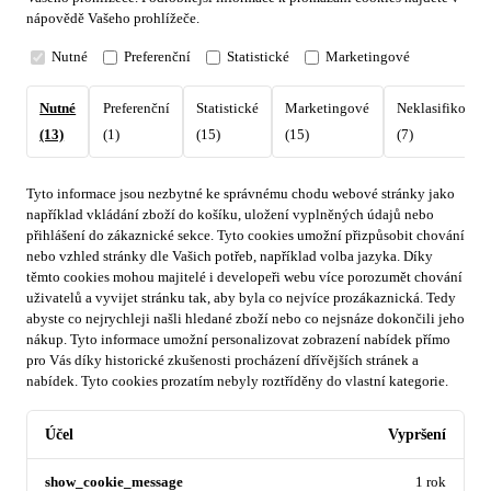
nápovědě Vašeho prohlížeče.
Nutné
Preferenční
Statistické
Marketingové
Nutné
Preferenční
Statistické
Marketingové
Neklasifikovan
(13)
(1)
(15)
(15)
(7)
Tyto informace jsou nezbytné ke správnému chodu webové stránky jako
například vkládání zboží do košíku, uložení vyplněných údajů nebo
přihlášení do zákaznické sekce.
Tyto cookies umožní přizpůsobit chování
nebo vzhled stránky dle Vašich potřeb, například volba jazyka.
Díky
těmto cookies mohou majitelé i developeři webu více porozumět chování
uživatelů a vyvijet stránku tak, aby byla co nejvíce prozákaznická. Tedy
abyste co nejrychleji našli hledané zboží nebo co nejsnáze dokončili jeho
nákup.
Tyto informace umožní personalizovat zobrazení nabídek přímo
pro Vás díky historické zkušenosti procházení dřívějších stránek a
nabídek.
Tyto cookies prozatím nebyly roztříděny do vlastní kategorie.
Účel
Vypršení
show_cookie_message
1 rok