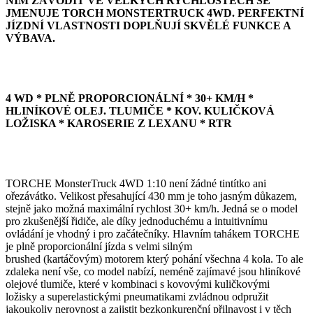
NÍM ZÁVODIT VE VELKÝCH RYCHLOSTECH SE
JMENUJE TORCH MONSTERTRUCK 4WD. PERFEKTNÍ
JÍZDNÍ VLASTNOSTI DOPLŇUJÍ SKVĚLÉ FUNKCE A
VÝBAVA.
4 WD * PLNĚ PROPORCIONÁLNÍ * 30+ KM/H *
HLINÍKOVÉ OLEJ. TLUMIČE * KOV. KULIČKOVÁ
LOŽISKA * KAROSERIE Z LEXANU * RTR
TORCHE MonsterTruck 4WD 1:10 není žádné tintítko ani
ořezávátko. Velikost přesahující 430 mm je toho jasným důkazem,
stejně jako možná maximální rychlost 30+ km/h. Jedná se o model
pro zkušenější řidiče, ale díky jednoduchému a intuitivnímu
ovládání je vhodný i pro začátečníky. Hlavním tahákem TORCHE
je plně proporcionální jízda s velmi silným
brushed (kartáčovým) motorem který pohání všechna 4 kola. To ale
zdaleka není vše, co model nabízí, neméně zajímavé jsou hliníkové
olejové tlumiče, které v kombinaci s kovovými kuličkovými
ložisky a superelastickými pneumatikami zvládnou odpružit
jakoukoliv nerovnost a zajistit bezkonkurenční přilnavost i v těch