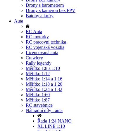
Drony s barometrem
Drony s kamerou bez FPV
Batohy a kufry
Auta
RC Auta
RC motorky
RC pracovní technika
RC vojenská vozidla
Licencovaná auta
Crawlery
Rally legendy
Měřítko 1:8 a 1:10
Měřítko 1:12
Měřítko 1:14 a 1:16
Měřítko 1:18 a 1:20
Měřítko 1:24 a 1:32
Měřítko 1:60
Měřítko 1:87
RC stavebnice
Náhradní díly - auta
Řada 1:24 NANO
XL LINE 1:10