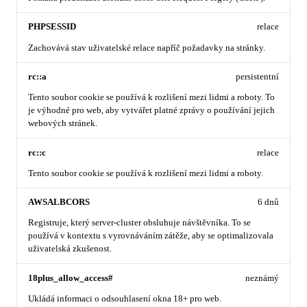
PHPSESSID
relace
Zachovává stav uživatelské relace napříč požadavky na stránky.
rc::a
persistentní
Tento soubor cookie se používá k rozlišení mezi lidmi a roboty. To
je výhodné pro web, aby vytvářet platné zprávy o používání jejich
webových stránek.
rc::c
relace
Tento soubor cookie se používá k rozlišení mezi lidmi a roboty.
AWSALBCORS
6 dnů
Registruje, který server-cluster obsluhuje návštěvníka. To se
používá v kontextu s vyrovnáváním zátěže, aby se optimalizovala
uživatelská zkušenost.
18plus_allow_access#
neznámý
Ukládá informaci o odsouhlasení okna 18+ pro web.