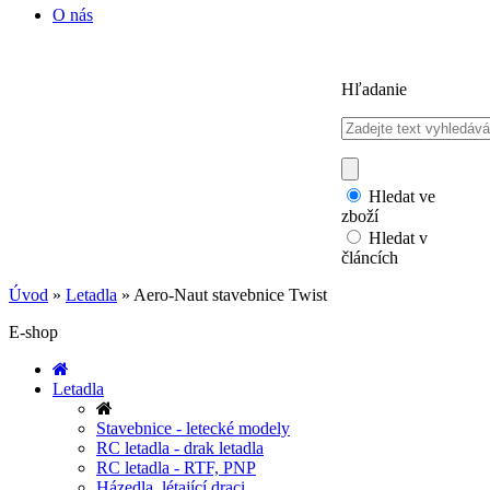
O nás
Hľadanie
Hledat ve
zboží
Hledat v
článcích
Úvod
»
Letadla
»
Aero-Naut stavebnice Twist
E-shop
Letadla
Stavebnice - letecké modely
RC letadla - drak letadla
RC letadla - RTF, PNP
Házedla, létající draci