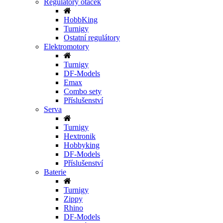
Regulátory otáček
HobbKing
Turnigy
Ostatní regulátory
Elektromotory
Turnigy
DF-Models
Emax
Combo sety
Příslušenství
Serva
Turnigy
Hextronik
Hobbyking
DF-Models
Příslušenství
Baterie
Turnigy
Zippy
Rhino
DF-Models