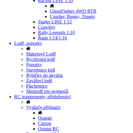
Racing LINE 1:10
GhostFighter 4WD RTR
Crusher, Buggy, Truggy
Starter LINE 1:12
Crawlery
Rally Legends 1:10
Řada 1:14/1:16
Lodě, ponorky
Maketové Lodě
Rychlostní lodě
Ponorky
Stavebnice lodí
Rybičky do akvária
Zavážecí lodě
Plachetnice
Minilodě pro nejmenší
RC komponenty, příslušenství
Vysílače-přijímače
Orange
Carson
Ostatní RC