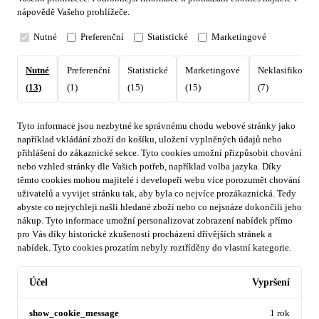
nápovědě Vašeho prohlížeče.
Nutné
Preferenční
Statistické
Marketingové
Nutné
Preferenční
Statistické
Marketingové
Neklasifikovan
(13)
(1)
(15)
(15)
(7)
Tyto informace jsou nezbytné ke správnému chodu webové stránky jako
například vkládání zboží do košíku, uložení vyplněných údajů nebo
přihlášení do zákaznické sekce.
Tyto cookies umožní přizpůsobit chování
nebo vzhled stránky dle Vašich potřeb, například volba jazyka.
Díky
těmto cookies mohou majitelé i developeři webu více porozumět chování
uživatelů a vyvijet stránku tak, aby byla co nejvíce prozákaznická. Tedy
abyste co nejrychleji našli hledané zboží nebo co nejsnáze dokončili jeho
nákup.
Tyto informace umožní personalizovat zobrazení nabídek přímo
pro Vás díky historické zkušenosti procházení dřívějších stránek a
nabídek.
Tyto cookies prozatím nebyly roztříděny do vlastní kategorie.
Účel
Vypršení
show_cookie_message
1 rok