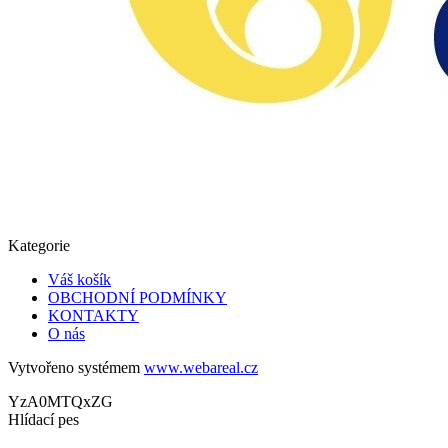
Kategorie
Váš košík
OBCHODNÍ PODMÍNKY
KONTAKTY
O nás
Vytvořeno systémem
www.webareal.cz
YzA0MTQxZG
Hlídací pes