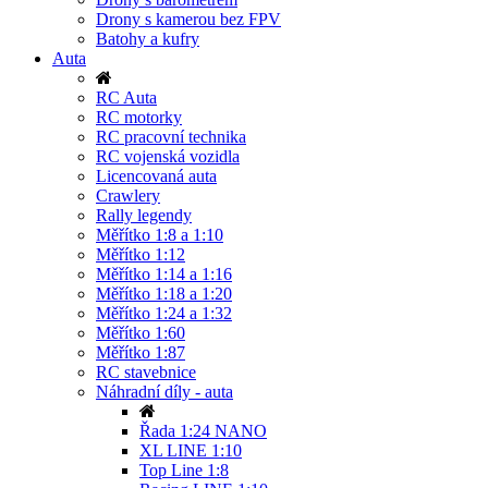
Drony s kamerou bez FPV
Batohy a kufry
Auta
RC Auta
RC motorky
RC pracovní technika
RC vojenská vozidla
Licencovaná auta
Crawlery
Rally legendy
Měřítko 1:8 a 1:10
Měřítko 1:12
Měřítko 1:14 a 1:16
Měřítko 1:18 a 1:20
Měřítko 1:24 a 1:32
Měřítko 1:60
Měřítko 1:87
RC stavebnice
Náhradní díly - auta
Řada 1:24 NANO
XL LINE 1:10
Top Line 1:8