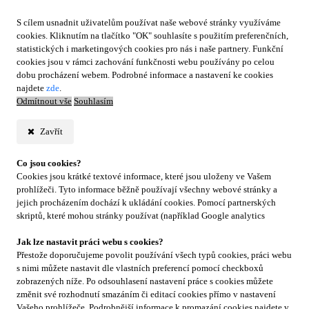
S cílem usnadnit uživatelům používat naše webové stránky využíváme
cookies. Kliknutím na tlačítko "OK" souhlasíte s použitím preferenčních,
statistických i marketingových cookies pro nás i naše partnery. Funkční
cookies jsou v rámci zachování funkčnosti webu používány po celou
dobu procházení webem. Podrobné informace a nastavení ke cookies
najdete
zde
.
Odmítnout vše
Souhlasím
Zavřít
Co jsou cookies?
Cookies jsou krátké textové informace, které jsou uloženy ve Vašem
prohlížeči. Tyto informace běžně používají všechny webové stránky a
jejich procházením dochází k ukládání cookies. Pomocí partnerských
skriptů, které mohou stránky používat (například Google analytics
Jak lze nastavit práci webu s cookies?
Přestože doporučujeme povolit používání všech typů cookies, práci webu
s nimi můžete nastavit dle vlastních preferencí pomocí checkboxů
zobrazených níže. Po odsouhlasení nastavení práce s cookies můžete
změnit své rozhodnutí smazáním či editací cookies přímo v nastavení
Vašeho prohlížeče. Podrobnější informace k promazání cookies najdete v