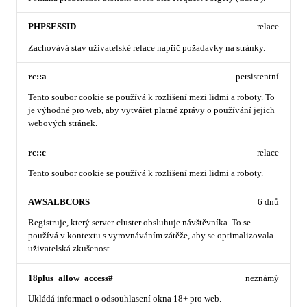
PHPSESSID
relace
Zachovává stav uživatelské relace napříč požadavky na stránky.
rc::a
persistentní
Tento soubor cookie se používá k rozlišení mezi lidmi a roboty. To
je výhodné pro web, aby vytvářet platné zprávy o používání jejich
webových stránek.
rc::c
relace
Tento soubor cookie se používá k rozlišení mezi lidmi a roboty.
AWSALBCORS
6 dnů
Registruje, který server-cluster obsluhuje návštěvníka. To se
používá v kontextu s vyrovnáváním zátěže, aby se optimalizovala
uživatelská zkušenost.
18plus_allow_access#
neznámý
Ukládá informaci o odsouhlasení okna 18+ pro web.