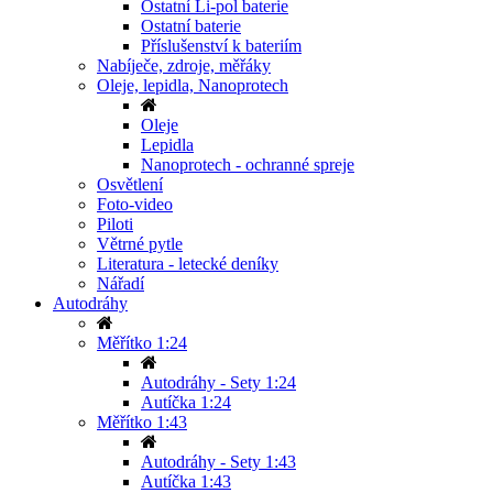
Ostatní Li-pol baterie
Ostatní baterie
Příslušenství k bateriím
Nabíječe, zdroje, měřáky
Oleje, lepidla, Nanoprotech
Oleje
Lepidla
Nanoprotech - ochranné spreje
Osvětlení
Foto-video
Piloti
Větrné pytle
Literatura - letecké deníky
Nářadí
Autodráhy
Měřítko 1:24
Autodráhy - Sety 1:24
Autíčka 1:24
Měřítko 1:43
Autodráhy - Sety 1:43
Autíčka 1:43