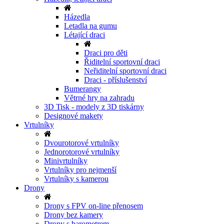
Házedla
Letadla na gumu
Létající draci
Draci pro děti
Řiditelní sportovní draci
Neřiditelní sportovní draci
Draci - příslušenství
Bumerangy
Větrné hry na zahradu
3D Tisk - modely z 3D tiskárny
Designové makety
Vrtulníky
Dvourotorové vrtulníky
Jednorotorové vrtulníky
Minivrtulníky
Vrtulníky pro nejmenší
Vrtulníky s kamerou
Drony
Drony s FPV on-line přenosem
Drony bez kamery
Drony s barometrem