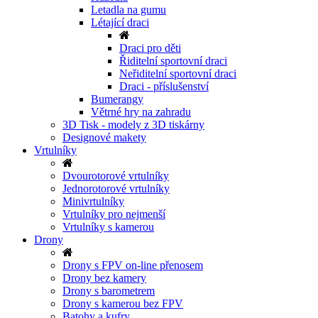
Letadla na gumu
Létající draci
Draci pro děti
Řiditelní sportovní draci
Neřiditelní sportovní draci
Draci - příslušenství
Bumerangy
Větrné hry na zahradu
3D Tisk - modely z 3D tiskárny
Designové makety
Vrtulníky
Dvourotorové vrtulníky
Jednorotorové vrtulníky
Minivrtulníky
Vrtulníky pro nejmenší
Vrtulníky s kamerou
Drony
Drony s FPV on-line přenosem
Drony bez kamery
Drony s barometrem
Drony s kamerou bez FPV
Batohy a kufry