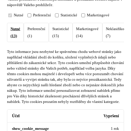
nápovědě Vašeho prohlížeče.
Nutné
Preferenční
Statistické
Marketingové
Nutné
Preferenční
Statistické
Marketingové
Neklasifikovan
(13)
(1)
(15)
(14)
(7)
Tyto informace jsou nezbytné ke správnému chodu webové stránky jako
například vkládání zboží do košíku, uložení vyplněných údajů nebo
přihlášení do zákaznické sekce.
Tyto cookies umožní přizpůsobit chování
nebo vzhled stránky dle Vašich potřeb, například volba jazyka.
Díky
těmto cookies mohou majitelé i developeři webu více porozumět chování
uživatelů a vyvijet stránku tak, aby byla co nejvíce prozákaznická. Tedy
abyste co nejrychleji našli hledané zboží nebo co nejsnáze dokončili jeho
nákup.
Tyto informace umožní personalizovat zobrazení nabídek přímo
pro Vás díky historické zkušenosti procházení dřívějších stránek a
nabídek.
Tyto cookies prozatím nebyly roztříděny do vlastní kategorie.
Účel
Vypršení
show_cookie_message
1 rok