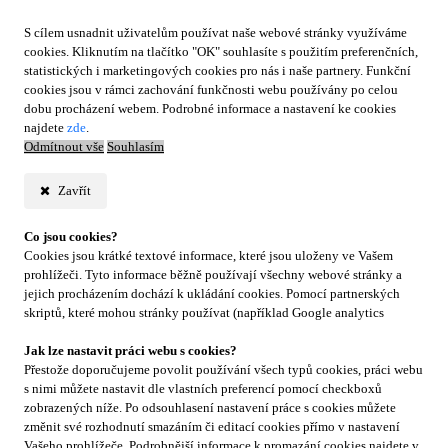
S cílem usnadnit uživatelům používat naše webové stránky využíváme
cookies. Kliknutím na tlačítko "OK" souhlasíte s použitím preferenčních,
statistických i marketingových cookies pro nás i naše partnery. Funkční
cookies jsou v rámci zachování funkčnosti webu používány po celou
dobu procházení webem. Podrobné informace a nastavení ke cookies
najdete
zde
.
Odmítnout vše
Souhlasím
Zavřít
Co jsou cookies?
Cookies jsou krátké textové informace, které jsou uloženy ve Vašem
prohlížeči. Tyto informace běžně používají všechny webové stránky a
jejich procházením dochází k ukládání cookies. Pomocí partnerských
skriptů, které mohou stránky používat (například Google analytics
Jak lze nastavit práci webu s cookies?
Přestože doporučujeme povolit používání všech typů cookies, práci webu
s nimi můžete nastavit dle vlastních preferencí pomocí checkboxů
zobrazených níže. Po odsouhlasení nastavení práce s cookies můžete
změnit své rozhodnutí smazáním či editací cookies přímo v nastavení
Vašeho prohlížeče. Podrobnější informace k promazání cookies najdete v