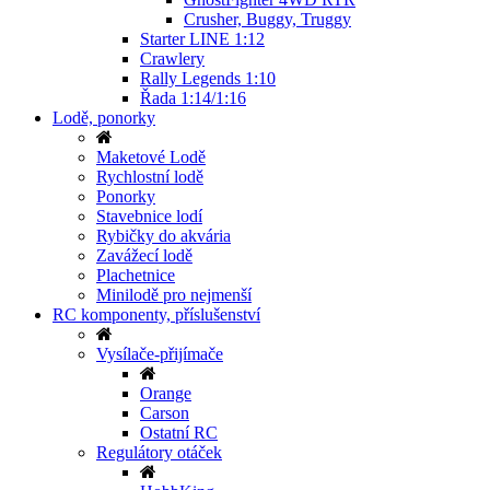
Crusher, Buggy, Truggy
Starter LINE 1:12
Crawlery
Rally Legends 1:10
Řada 1:14/1:16
Lodě, ponorky
Maketové Lodě
Rychlostní lodě
Ponorky
Stavebnice lodí
Rybičky do akvária
Zavážecí lodě
Plachetnice
Minilodě pro nejmenší
RC komponenty, příslušenství
Vysílače-přijímače
Orange
Carson
Ostatní RC
Regulátory otáček