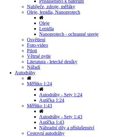
Příslušenství k bateriím
Nabíječe, zdroje, měřáky
Oleje, lepidla, Nanoprotech
Oleje
Lepidla
Nanoprotech - ochranné spreje
Osvětlení
Foto-video
Piloti
Větrné pytle
Literatura - letecké deníky
Nářadí
Autodráhy
Měřítko 1:24
Autodráhy - Sety 1:24
Autíčka 1:24
Měřítko 1:43
Autodráhy - Sety 1:43
Autíčka 1:43
Náhradní díly a příslušenství
Cestovní autodráhy