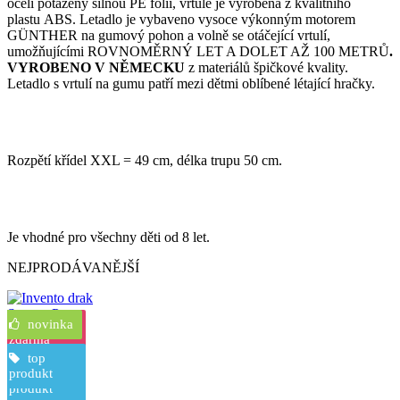
oceli potažený silnou PE folií, vrtule je vyrobená z kvalitního
plastu ABS. Letadlo je vybaveno vysoce výkonným motorem
GÜNTHER na gumový pohon a volně se otáčející vrtulí,
umožňujícími ROVNOMĚRNÝ LET A DOLET AŽ 100 METRŮ
.
VYROBENO V NĚMECKU
z materiálů špičkové kvality.
Letadlo s vrtulí na gumu patří mezi dětmi oblíbené létající hračky.
Rozpětí křídel XXL = 49 cm, délka trupu 50 cm.
Je vhodné pro všechny děti od 8 let.
NEJPRODÁVANĚJŠÍ
novinka
novinka
doprava
zdarma
top
top
Invento drak
produkt
produkt
top
Stormy Pete
produkt