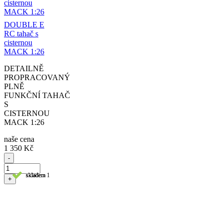
DOUBLE E
RC tahač s
cisternou
MACK 1:26
DETAILNĚ
PROPRACOVANÝ
PLNĚ
FUNKČNÍ TAHAČ
S
CISTERNOU
MACK 1:26
naše cena
1 350 Kč
-
skladem
skladem 1
skladem
+