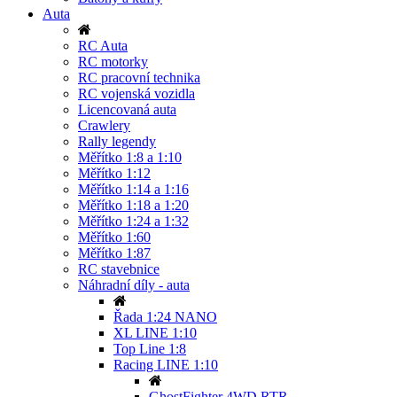
Auta
RC Auta
RC motorky
RC pracovní technika
RC vojenská vozidla
Licencovaná auta
Crawlery
Rally legendy
Měřítko 1:8 a 1:10
Měřítko 1:12
Měřítko 1:14 a 1:16
Měřítko 1:18 a 1:20
Měřítko 1:24 a 1:32
Měřítko 1:60
Měřítko 1:87
RC stavebnice
Náhradní díly - auta
Řada 1:24 NANO
XL LINE 1:10
Top Line 1:8
Racing LINE 1:10
GhostFighter 4WD RTR