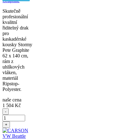
Graphite
Skutečně
profesionální
kvalitní
řiditelný drak
pro
kaskadérské
kousky Stormy
Pete Graphite
62 x 140 cm,
rám z
uhlíkových
vláken,
materiál
Ripstop-
Polyester.
naše cena
1 504 Kč
-
+