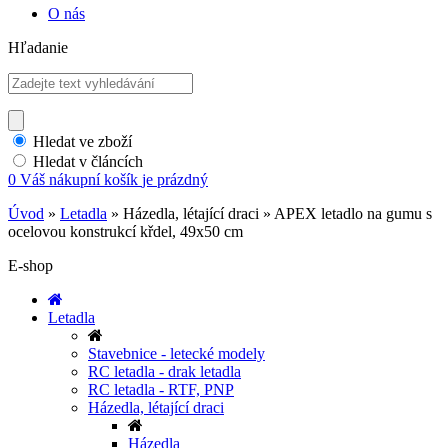
O nás
Hľadanie
Hledat ve zboží
Hledat v článcích
0
Váš nákupní košík
je prázdný
Úvod
»
Letadla
»
Házedla, létající draci
»
APEX letadlo na gumu s
ocelovou konstrukcí křdel, 49x50 cm
E-shop
Letadla
Stavebnice - letecké modely
RC letadla - drak letadla
RC letadla - RTF, PNP
Házedla, létající draci
Házedla