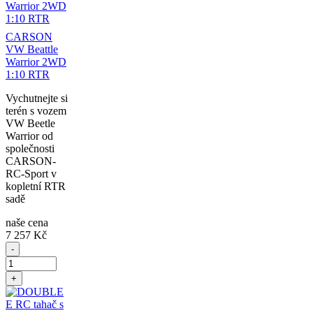
CARSON
VW Beattle
Warrior 2WD
1:10 RTR
Vychutnejte si
terén s vozem
VW Beetle
Warrior od
společnosti
CARSON-
RC-Sport v
kopletní RTR
sadě
naše cena
7 257 Kč
-
+