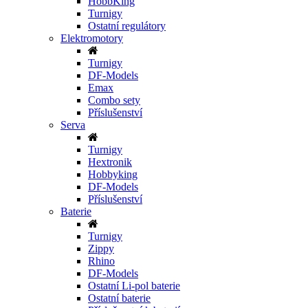
HobbKing
Turnigy
Ostatní regulátory
Elektromotory
Turnigy
DF-Models
Emax
Combo sety
Příslušenství
Serva
Turnigy
Hextronik
Hobbyking
DF-Models
Příslušenství
Baterie
Turnigy
Zippy
Rhino
DF-Models
Ostatní Li-pol baterie
Ostatní baterie