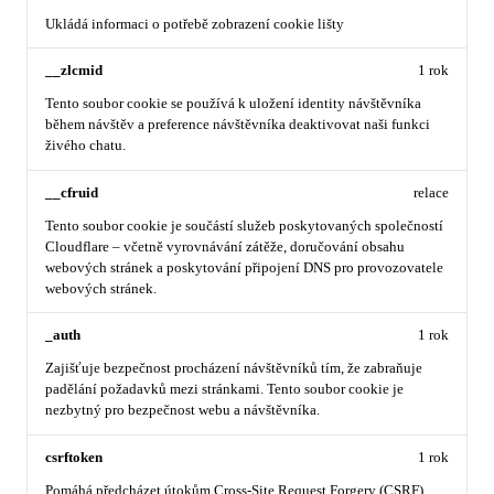
Ukládá informaci o potřebě zobrazení cookie lišty
__zlcmid
1 rok
Tento soubor cookie se používá k uložení identity návštěvníka
během návštěv a preference návštěvníka deaktivovat naši funkci
živého chatu.
__cfruid
relace
Tento soubor cookie je součástí služeb poskytovaných společností
Cloudflare – včetně vyrovnávání zátěže, doručování obsahu
webových stránek a poskytování připojení DNS pro provozovatele
webových stránek.
_auth
1 rok
Zajišťuje bezpečnost procházení návštěvníků tím, že zabraňuje
padělání požadavků mezi stránkami. Tento soubor cookie je
nezbytný pro bezpečnost webu a návštěvníka.
csrftoken
1 rok
Pomáhá předcházet útokům Cross-Site Request Forgery (CSRF).