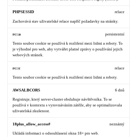
PHPSESSID
relace
Zachovává stav uživatelské relace napříč požadavky na stránky.
rc::a
persistentní
Tento soubor cookie se používá k rozlišení mezi lidmi a roboty. To
je výhodné pro web, aby vytvářet platné zprávy o používání jejich
webových stránek.
rc::c
relace
Tento soubor cookie se používá k rozlišení mezi lidmi a roboty.
AWSALBCORS
6 dnů
Registruje, který server-cluster obsluhuje návštěvníka. To se
používá v kontextu s vyrovnáváním zátěže, aby se optimalizovala
uživatelská zkušenost.
18plus_allow_access#
neznámý
Ukládá informaci o odsouhlasení okna 18+ pro web.