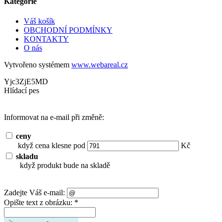
Kategorie
Váš košík
OBCHODNÍ PODMÍNKY
KONTAKTY
O nás
Vytvořeno systémem
www.webareal.cz
Yjc3ZjE5MD
Hlídací pes
Informovat na e-mail při změně:
ceny
když cena klesne pod
Kč
skladu
když produkt bude na skladě
Zadejte Váš e-mail:
Opište text z obrázku: *