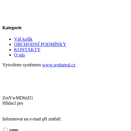
Kategorie
Váš košík
OBCHODNÍ PODMÍNKY
KONTAKTY
O nás
Vytvořeno systémem
www.webareal.cz
ZmYwMDhiZG
Hlídací pes
Informovat na e-mail při změně:
ceny