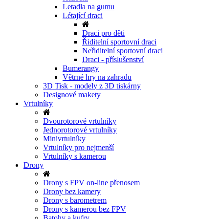
Letadla na gumu
Létající draci
Draci pro děti
Řiditelní sportovní draci
Neřiditelní sportovní draci
Draci - příslušenství
Bumerangy
Větrné hry na zahradu
3D Tisk - modely z 3D tiskárny
Designové makety
Vrtulníky
Dvourotorové vrtulníky
Jednorotorové vrtulníky
Minivrtulníky
Vrtulníky pro nejmenší
Vrtulníky s kamerou
Drony
Drony s FPV on-line přenosem
Drony bez kamery
Drony s barometrem
Drony s kamerou bez FPV
Batohy a kufry