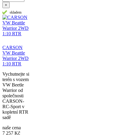
+
skladem
CARSON
VW Beattle
Warrior 2WD
1:10 RTR
Vychutnejte si
terén s vozem
VW Beetle
Warrior od
společnosti
CARSON-
RC-Sport v
kopletní RTR
sadě
naše cena
7 257 Kč