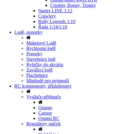
Crusher, Buggy, Truggy
Starter LINE 1:12
Crawlery
Rally Legends 1:10
Řada 1:14/1:16
Lodě, ponorky
Maketové Lodě
Rychlostní lodě
Ponorky
Stavebnice lodí
Rybičky do akvária
Zavážecí lodě
Plachetnice
Minilodě pro nejmenší
RC komponenty, příslušenství
Vysílače-přijímače
Orange
Carson
Ostatní RC
Regulátory otáček