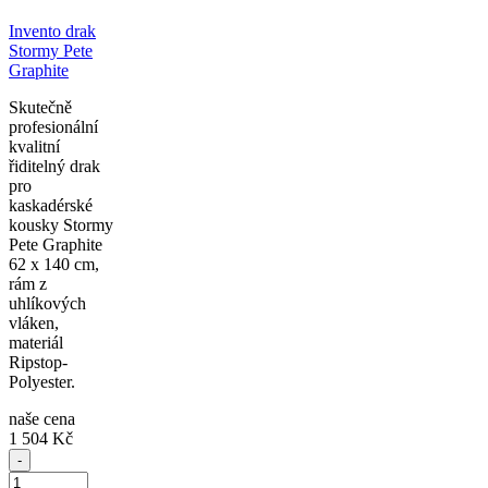
Invento drak
Stormy Pete
Graphite
Skutečně
profesionální
kvalitní
řiditelný drak
pro
kaskadérské
kousky Stormy
Pete Graphite
62 x 140 cm,
rám z
uhlíkových
vláken,
materiál
Ripstop-
Polyester.
naše cena
1 504 Kč
-