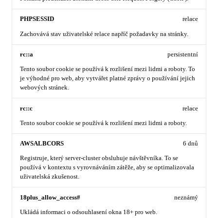
PHPSESSID
relace
Zachovává stav uživatelské relace napříč požadavky na stránky.
rc::a
persistentní
Tento soubor cookie se používá k rozlišení mezi lidmi a roboty. To
je výhodné pro web, aby vytvářet platné zprávy o používání jejich
webových stránek.
rc::c
relace
Tento soubor cookie se používá k rozlišení mezi lidmi a roboty.
AWSALBCORS
6 dnů
Registruje, který server-cluster obsluhuje návštěvníka. To se
používá v kontextu s vyrovnáváním zátěže, aby se optimalizovala
uživatelská zkušenost.
18plus_allow_access#
neznámý
Ukládá informaci o odsouhlasení okna 18+ pro web.