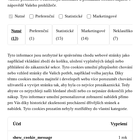
nápovědě Vašeho prohlížeče.
Nutné
Preferenční
Statistické
Marketingové
Nutné
Preferenční
Statistické
Marketingové
Neklasifikovan
(13)
(1)
(15)
(14)
(7)
Tyto informace jsou nezbytné ke správnému chodu webové stránky jako
například vkládání zboží do košíku, uložení vyplněných údajů nebo
přihlášení do zákaznické sekce.
Tyto cookies umožní přizpůsobit chování
nebo vzhled stránky dle Vašich potřeb, například volba jazyka.
Díky
těmto cookies mohou majitelé i developeři webu více porozumět chování
uživatelů a vyvijet stránku tak, aby byla co nejvíce prozákaznická. Tedy
abyste co nejrychleji našli hledané zboží nebo co nejsnáze dokončili jeho
nákup.
Tyto informace umožní personalizovat zobrazení nabídek přímo
pro Vás díky historické zkušenosti procházení dřívějších stránek a
nabídek.
Tyto cookies prozatím nebyly roztříděny do vlastní kategorie.
Účel
Vypršení
show_cookie_message
1 rok