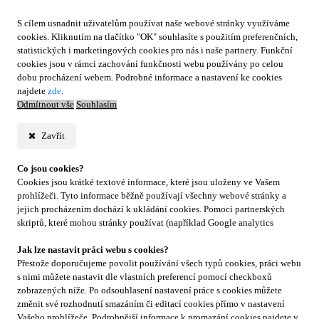
S cílem usnadnit uživatelům používat naše webové stránky využíváme
cookies. Kliknutím na tlačítko "OK" souhlasíte s použitím preferenčních,
statistických i marketingových cookies pro nás i naše partnery. Funkční
cookies jsou v rámci zachování funkčnosti webu používány po celou
dobu procházení webem. Podrobné informace a nastavení ke cookies
najdete
zde
.
Odmítnout vše
Souhlasím
Zavřít
Co jsou cookies?
Cookies jsou krátké textové informace, které jsou uloženy ve Vašem
prohlížeči. Tyto informace běžně používají všechny webové stránky a
jejich procházením dochází k ukládání cookies. Pomocí partnerských
skriptů, které mohou stránky používat (například Google analytics
Jak lze nastavit práci webu s cookies?
Přestože doporučujeme povolit používání všech typů cookies, práci webu
s nimi můžete nastavit dle vlastních preferencí pomocí checkboxů
zobrazených níže. Po odsouhlasení nastavení práce s cookies můžete
změnit své rozhodnutí smazáním či editací cookies přímo v nastavení
Vašeho prohlížeče. Podrobnější informace k promazání cookies najdete v