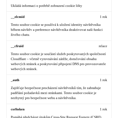
Ukládá informaci o potřebě zobrazení cookie lišty
__zlcmid
1 rok
Tento soubor cookie se používá k uložení identity návštěvníka
během návštěv a preference návštěvníka deaktivovat naši funkci
živého chatu.
__cfruid
relace
Tento soubor cookie je součástí služeb poskytovaných společností
Cloudflare – včetně vyrovnávání zátěže, doručování obsahu
webových stránek a poskytování připojení DNS pro provozovatele
webových stránek.
_auth
1 rok
Zajišťuje bezpečnost procházení návštěvníků tím, že zabraňuje
padělání požadavků mezi stránkami. Tento soubor cookie je
nezbytný pro bezpečnost webu a návštěvníka.
csrftoken
1 rok
Pomáhá předcházet útokům Cross-Site Request Forgery (CSRF).