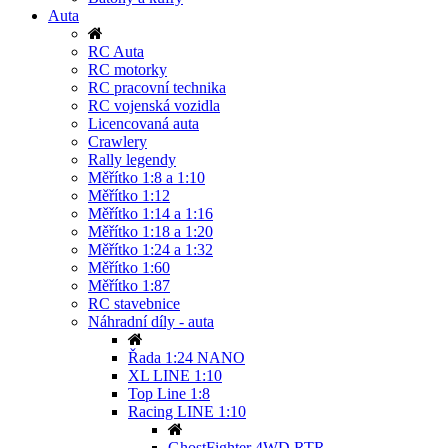
Auta
RC Auta
RC motorky
RC pracovní technika
RC vojenská vozidla
Licencovaná auta
Crawlery
Rally legendy
Měřítko 1:8 a 1:10
Měřítko 1:12
Měřítko 1:14 a 1:16
Měřítko 1:18 a 1:20
Měřítko 1:24 a 1:32
Měřítko 1:60
Měřítko 1:87
RC stavebnice
Náhradní díly - auta
Řada 1:24 NANO
XL LINE 1:10
Top Line 1:8
Racing LINE 1:10
GhostFighter 4WD RTR