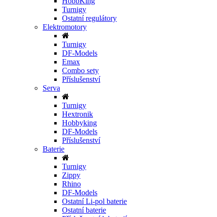
HobbKing
Turnigy
Ostatní regulátory
Elektromotory
Turnigy
DF-Models
Emax
Combo sety
Příslušenství
Serva
Turnigy
Hextronik
Hobbyking
DF-Models
Příslušenství
Baterie
Turnigy
Zippy
Rhino
DF-Models
Ostatní Li-pol baterie
Ostatní baterie