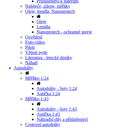
Příslušenství k bateriím
Nabíječe, zdroje, měřáky
Oleje, lepidla, Nanoprotech
Oleje
Lepidla
Nanoprotech - ochranné spreje
Osvětlení
Foto-video
Piloti
Větrné pytle
Literatura - letecké deníky
Nářadí
Autodráhy
Měřítko 1:24
Autodráhy - Sety 1:24
Autíčka 1:24
Měřítko 1:43
Autodráhy - Sety 1:43
Autíčka 1:43
Náhradní díly a příslušenství
Cestovní autodráhy