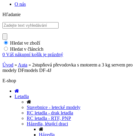
O nás
Hľadanie
Hledat ve zboží
Hledat v článcích
0
Váš nákupní košík
je prázdný
Úvod
»
Auta
»
2stupňová převodovka s motorem a 3 kg servem pro
modely DFmodels DF-4J
E-shop
Letadla
Stavebnice - letecké modely
RC letadla - drak letadla
RC letadla - RTF, PNP
Házedla, létající draci
Házedla