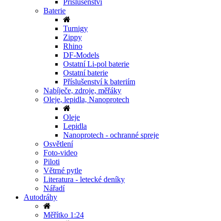
Příslušenství
Baterie
Turnigy
Zippy
Rhino
DF-Models
Ostatní Li-pol baterie
Ostatní baterie
Příslušenství k bateriím
Nabíječe, zdroje, měřáky
Oleje, lepidla, Nanoprotech
Oleje
Lepidla
Nanoprotech - ochranné spreje
Osvětlení
Foto-video
Piloti
Větrné pytle
Literatura - letecké deníky
Nářadí
Autodráhy
Měřítko 1:24