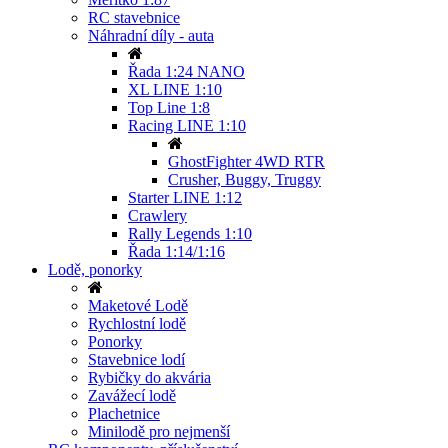
RC stavebnice
Náhradní díly - auta
Řada 1:24 NANO
XL LINE 1:10
Top Line 1:8
Racing LINE 1:10
GhostFighter 4WD RTR
Crusher, Buggy, Truggy
Starter LINE 1:12
Crawlery
Rally Legends 1:10
Řada 1:14/1:16
Lodě, ponorky
Maketové Lodě
Rychlostní lodě
Ponorky
Stavebnice lodí
Rybičky do akvária
Zavážecí lodě
Plachetnice
Minilodě pro nejmenší