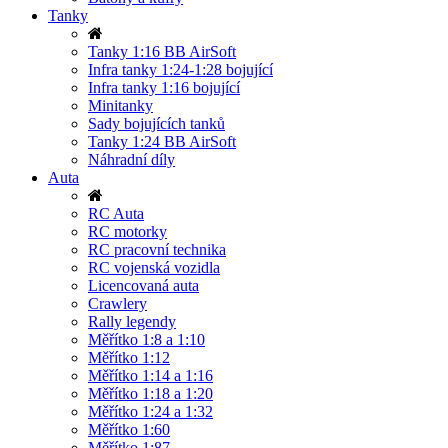
Tanky
Tanky 1:16 BB AirSoft
Infra tanky 1:24-1:28 bojující
Infra tanky 1:16 bojující
Minitanky
Sady bojujících tanků
Tanky 1:24 BB AirSoft
Náhradní díly
Auta
RC Auta
RC motorky
RC pracovní technika
RC vojenská vozidla
Licencovaná auta
Crawlery
Rally legendy
Měřítko 1:8 a 1:10
Měřítko 1:12
Měřítko 1:14 a 1:16
Měřítko 1:18 a 1:20
Měřítko 1:24 a 1:32
Měřítko 1:60
Měřítko 1:87