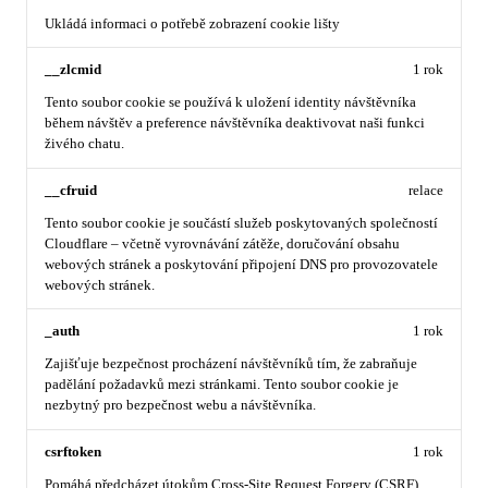
Ukládá informaci o potřebě zobrazení cookie lišty
__zlcmid
1 rok
Tento soubor cookie se používá k uložení identity návštěvníka
během návštěv a preference návštěvníka deaktivovat naši funkci
živého chatu.
__cfruid
relace
Tento soubor cookie je součástí služeb poskytovaných společností
Cloudflare – včetně vyrovnávání zátěže, doručování obsahu
webových stránek a poskytování připojení DNS pro provozovatele
webových stránek.
_auth
1 rok
Zajišťuje bezpečnost procházení návštěvníků tím, že zabraňuje
padělání požadavků mezi stránkami. Tento soubor cookie je
nezbytný pro bezpečnost webu a návštěvníka.
csrftoken
1 rok
Pomáhá předcházet útokům Cross-Site Request Forgery (CSRF).