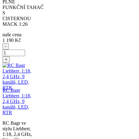
PLNĚ
FUNKČNÍ TAHAČ
S
CISTERNOU
MACK 1:26
naše cena
1 190 Kč
-
+
RC Bagr
Liebherr, 1:18,
2,4 GHz, 9
kanálů, LED,
RTR
RC Bagr ve
stylu Liebherr,
1:18, 2,4 GHz,