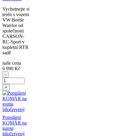
Vychutnejte si
terén s vozem
VW Beetle
Warrior od
společnosti
CARSON-
RC-Sport v
kopletní RTR
sadě
naše cena
6 990 Kč
-
+
Populární
KOMÁR na
gumu
bíločervený