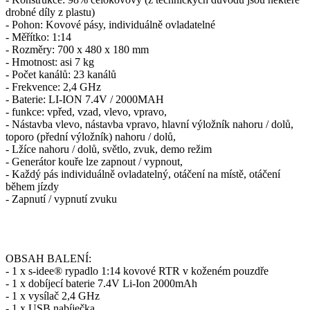
drobné díly z plastu)
- Pohon: Kovové pásy, individuálně ovladatelné
- Měřítko: 1:14
- Rozměry: 700 x 480 x 180 mm
- Hmotnost: asi 7 kg
- Počet kanálů: 23 kanálů
- Frekvence: 2,4 GHz
- Baterie: LI-ION 7.4V / 2000MAH
- funkce: vpřed, vzad, vlevo, vpravo,
- Nástavba vlevo, nástavba vpravo, hlavní výložník nahoru / dolů,
toporo (přední výložník) nahoru / dolů,
- Lžíce nahoru / dolů, světlo, zvuk, demo režim
- Generátor kouře lze zapnout / vypnout,
- Každý pás individuálně ovladatelný, otáčení na místě, otáčení
během jízdy
- Zapnutí / vypnutí zvuku
OBSAH BALENÍ:
- 1 x s-idee® rypadlo 1:14 kovové RTR v koženém pouzdře
- 1 x dobíjecí baterie 7.4V Li-Ion 2000mAh
- 1 x vysílač 2,4 GHz
- 1 x USB nabíječka