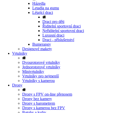
Házedla
Letadla na gumu
Létající draci
Draci pro děti
Řiditelní sportovní draci
Neřiditelní sportovní draci
Luxusní draci
Draci - příslušenství
Bumerangy
Designové makety
Vrtulníky
Dvourotorové vrtulníky
Jednorotorové vrtulníky
Minivrtulníky
Vrtulníky pro nejmenší
Vrtulníky s kamerou
Drony
Drony s FPV on-line přenosem
Drony bez kamery
Drony s barometrem
Drony s kamerou bez FPV
Batohy a kufry