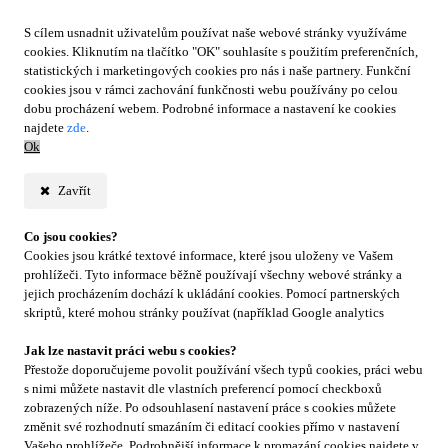
S cílem usnadnit uživatelům používat naše webové stránky využíváme
cookies. Kliknutím na tlačítko "OK" souhlasíte s použitím preferenčních,
statistických i marketingových cookies pro nás i naše partnery. Funkční
cookies jsou v rámci zachování funkčnosti webu používány po celou
dobu procházení webem. Podrobné informace a nastavení ke cookies
najdete
zde
.
Ok
Zavřít
Co jsou cookies?
Cookies jsou krátké textové informace, které jsou uloženy ve Vašem
prohlížeči. Tyto informace běžně používají všechny webové stránky a
jejich procházením dochází k ukládání cookies. Pomocí partnerských
skriptů, které mohou stránky používat (například Google analytics
Jak lze nastavit práci webu s cookies?
Přestože doporučujeme povolit používání všech typů cookies, práci webu
s nimi můžete nastavit dle vlastních preferencí pomocí checkboxů
zobrazených níže. Po odsouhlasení nastavení práce s cookies můžete
změnit své rozhodnutí smazáním či editací cookies přímo v nastavení
Vašeho prohlížeče. Podrobnější informace k promazání cookies najdete v