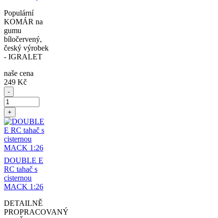
Populární
KOMÁR na
gumu
bíločervený,
český výrobek
- IGRALET
naše cena
249 Kč
-
+
DOUBLE E
RC tahač s
cisternou
MACK 1:26
DETAILNĚ
PROPRACOVANÝ