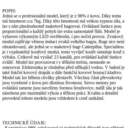
POPIS:
Jedná se o profesionální model, který je z 98% z kovu. Díky tomu
má hmotnost cca 7kg. Díky této hmotnosti má velkou rypnou sílu, a
lze s ním plnohodnotně maketově bagrovat. Ovládané funkce jsou
proporcionální a každý pohyb lze extra samostatně řídit. Model je
vybaven výkonným LED osvětlením, i pro noční provoz. Zvukový
modul zajišťuje věrnou imitaci zvuků velkého bagru. Bagr sice není
obrandovaný, ale jedná se o maketový bagr Catterpillar. Specialitou
je i vypínatelný kouřový modul, tento vyvíječ kouře simuluje kouř z
výfuku. Celkově má vysílač 23 kanálů, pro ovládání každé funkce
zvlášť. Model lze provozovat i v těžkém terénu, nemusíte se
omezovat. Elektronika je chráněna před stříkající vodou. V balení je
také fukční kovový drapák a dále funkční kovové bourací kladivo.
Model tak lze během chvílky přestavět. Všechny části převodovky
jsou vyrobené z kovu pro dlouhou životnost. Servo motory pro
ovládání ramene jsou navrženy formou šroubovice, tudíž síla je tak
násobena pro maximální výkon a těžkou práci. Kvalita a detailní
provedení tohoto modelu jsou vzhledem k ceně unikátní.
TECHNICKÉ ÚDAJE:
- Konstrukce: 98% celokovový (z technických důvodů jsou některé