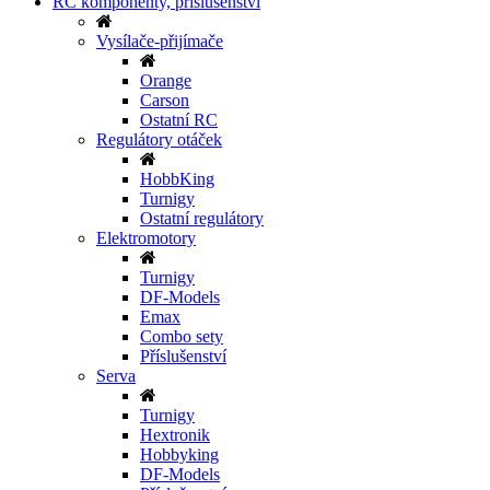
RC komponenty, příslušenství
Vysílače-přijímače
Orange
Carson
Ostatní RC
Regulátory otáček
HobbKing
Turnigy
Ostatní regulátory
Elektromotory
Turnigy
DF-Models
Emax
Combo sety
Příslušenství
Serva
Turnigy
Hextronik
Hobbyking
DF-Models