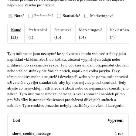
nápovědě Vašeho prohlížeče.
Nutné
Preferenční
Statistické
Marketingové
Nutné
Preferenční
Statistické
Marketingové
Neklasifikovan
(13)
(1)
(15)
(14)
(7)
Tyto informace jsou nezbytné ke správnému chodu webové stránky jako
například vkládání zboží do košíku, uložení vyplněných údajů nebo
přihlášení do zákaznické sekce.
Tyto cookies umožní přizpůsobit chování
nebo vzhled stránky dle Vašich potřeb, například volba jazyka.
Díky
těmto cookies mohou majitelé i developeři webu více porozumět chování
uživatelů a vyvijet stránku tak, aby byla co nejvíce prozákaznická. Tedy
abyste co nejrychleji našli hledané zboží nebo co nejsnáze dokončili jeho
nákup.
Tyto informace umožní personalizovat zobrazení nabídek přímo
pro Vás díky historické zkušenosti procházení dřívějších stránek a
nabídek.
Tyto cookies prozatím nebyly roztříděny do vlastní kategorie.
Účel
Vypršení
show_cookie_message
1 rok