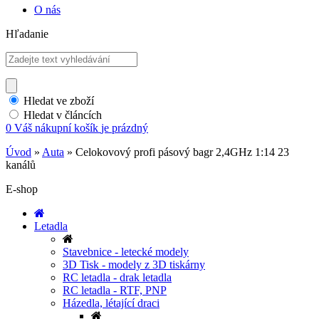
O nás
Hľadanie
Hledat ve zboží
Hledat v článcích
0
Váš nákupní košík
je prázdný
Úvod
»
Auta
»
Celokovový profi pásový bagr 2,4GHz 1:14 23
kanálů
E-shop
Letadla
Stavebnice - letecké modely
3D Tisk - modely z 3D tiskárny
RC letadla - drak letadla
RC letadla - RTF, PNP
Házedla, létající draci