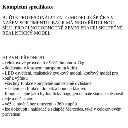
Kompletní specifikace
BUĎTE PROFESIONÁL! TENTO MODEL JE ŠPIČKA V
NAŠEM SORTIMENTU. BAGR MÁ NEUVĚŘITELNOU
SÍLU, PRO PLNOHODNOTNÉ ZEMNÍ PRÁCE! SKUTEČNĚ
REALISTICKÝ MODEL.
HLAVNÍ PŘEDNOSTI:
- celokovové provedení z 98%, hmotnost 7kg
- dodáváno v krásném transportním kufru
- LED osvětlení, realistický zvukový modul, kouřový model pro
kouř z výfuku
- všechny funkce kompletně samostatně ovládané
- v balení je i funkční drapák a bourací kladivo
- funguje stejně jako hydraulický bagr, jen nemáte starosti s těsností
oleje a nečistotou
- věž je otočná bez omezení o 360 stupňů
- lze dokoupit i nakladač a sklápěč Mercedes, také v celokovovém
provedení