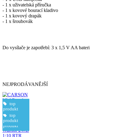
- 1 x uživatelská příručka
- 1 x kovové bourací kladivo
- 1 x kovový drapák
- 1 x šroubovák
Do vysílače je zapotřebí: 3 x 1,5 V AA bateri
NEJPRODÁVANĚJŠÍ
top
novinka
top
doprava
zdarma
produkt
produkt
top
CARSON
produkt
top
VW Beattle
produkt
Warrior 2WD
1:10 RTR