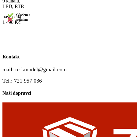
9 kanálů,
LED, RTR
skladem >
skladem >
naše cena
5
5
na dotaz
skladem
1 490 Kč
Kontakt
mail:
rc-kmodel@gmail.com
Tel.: 721 957 036
Naši dopravci