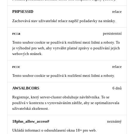
PHPSESSID
relace
Zachovává stav uživatelské relace napříč požadavky na stránky.
rc::a
persistentní
Tento soubor cookie se používá k rozlišení mezi lidmi a roboty. To
je výhodné pro web, aby vytvářet platné zprávy o používání jejich
webových stránek.
rc::c
relace
Tento soubor cookie se používá k rozlišení mezi lidmi a roboty.
AWSALBCORS
6 dnů
Registruje, který server-cluster obsluhuje návštěvníka. To se
používá v kontextu s vyrovnáváním zátěže, aby se optimalizovala
uživatelská zkušenost.
18plus_allow_access#
neznámý
Ukládá informaci o odsouhlasení okna 18+ pro web.