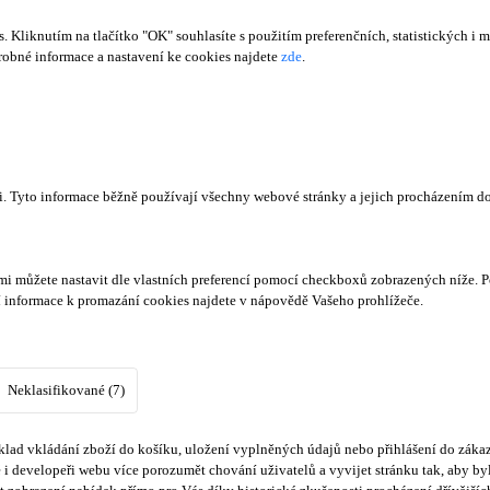
Kliknutím na tlačítko "OK" souhlasíte s použitím preferenčních, statistických i m
obné informace a nastavení ke cookies najdete
zde
.
či. Tyto informace běžně používají všechny webové stránky a jejich procházením d
mi můžete nastavit dle vlastních preferencí pomocí checkboxů zobrazených níže. P
í informace k promazání cookies najdete v nápovědě Vašeho prohlížeče.
Neklasifikované (7)
lad vkládání zboží do košíku, uložení vyplněných údajů nebo přihlášení do zákaz
i developeři webu více porozumět chování uživatelů a vyvijet stránku tak, aby byl