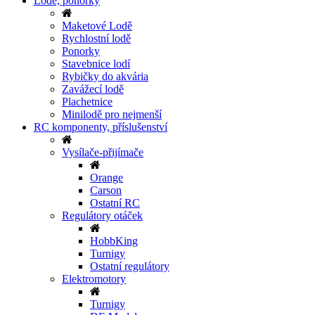
Lodě, ponorky
Maketové Lodě
Rychlostní lodě
Ponorky
Stavebnice lodí
Rybičky do akvária
Zavážecí lodě
Plachetnice
Minilodě pro nejmenší
RC komponenty, příslušenství
Vysílače-přijímače
Orange
Carson
Ostatní RC
Regulátory otáček
HobbKing
Turnigy
Ostatní regulátory
Elektromotory
Turnigy