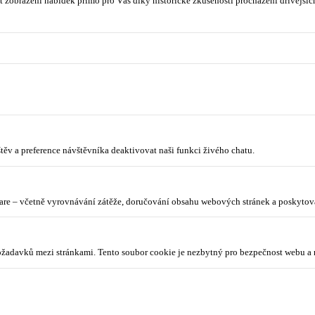
 zobrazení nabídek přímo pro Vás díky historické zkušenosti procházení dřívějších
ěv a preference návštěvníka deaktivovat naši funkci živého chatu.
lare – včetně vyrovnávání zátěže, doručování obsahu webových stránek a poskyto
požadavků mezi stránkami. Tento soubor cookie je nezbytný pro bezpečnost webu a 