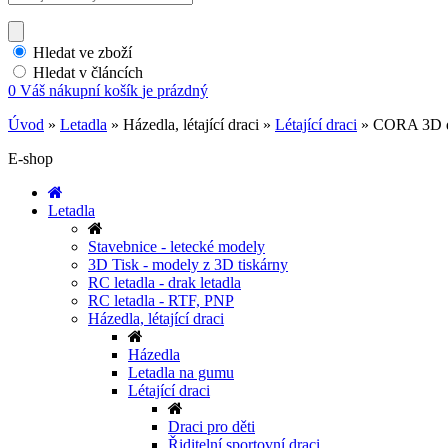
Hledat ve zboží
Hledat v článcích
0
Váš nákupní košík
je prázdný
Úvod
»
Letadla
»
Házedla, létající draci
»
Létající draci
»
CORA 3D d
E-shop
Letadla
Stavebnice - letecké modely
3D Tisk - modely z 3D tiskárny
RC letadla - drak letadla
RC letadla - RTF, PNP
Házedla, létající draci
Házedla
Letadla na gumu
Létající draci
Draci pro děti
Řiditelní sportovní draci