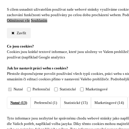
S cílem usnadnit uživatelům používat naše webové stránky využíváme cookies. 
zachování funkčnosti webu používány po celou dobu procházení webem. Podr
Odmítnout vše
Souhlasím
Zavřít
Co jsou cookies?
Cookies jsou krátké textové informace, které jsou uloženy ve Vašem prohlíže
používat (například Google analytics
Jak lze nastavit práci webu s cookies?
Přestože doporučujeme povolit používání všech typů cookies, práci webu s ni
smazáním či editací cookies přímo v nastavení Vašeho prohlížeče. Podrobnějš
Nutné
Preferenční
Statistické
Marketingové
Nutné (13)
Preferenční (1)
Statistické (15)
Marketingové (14)
Tyto informace jsou nezbytné ke správnému chodu webové stránky jako napřík
dle Vašich potřeb, například volba jazyka.
Díky těmto cookies mohou majitelé 