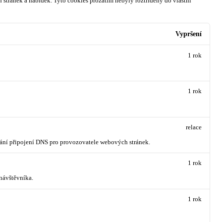
 stránek a nabídek.
Tyto cookies prozatím nebyly roztříděny do vlastní
Vypršení
1 rok
1 rok
relace
vání připojení DNS pro provozovatele webových stránek.
1 rok
návštěvníka.
1 rok