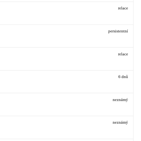
relace
persistentní
relace
6 dnů
neznámý
neznámý