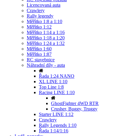
Licencovaná auta
Crawlery
Rally legendy
Měřítko 1:8 a 1:10
Měřítko 1:12
Měřítko 1:14 a 1:16
Měřítko 1:18 a 1:20
Měřítko 1:24 a 1:32
Měřítko 1:60
Měřítko 1:87
RC stavebnice
Náhradní díly - auta
Řada 1:24 NANO
XL LINE 1:10
Top Line 1:8
Racing LINE 1:10
GhostFighter 4WD RTR
Crusher, Buggy, Truggy
Starter LINE 1:12
Crawlery
Rally Legends 1:10
Řada 1:14/1:16