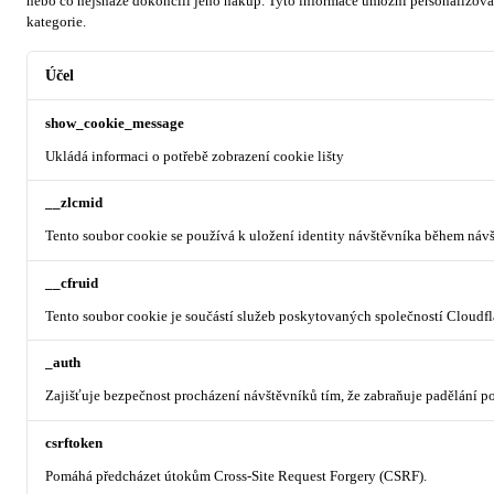
nebo co nejsnáze dokončili jeho nákup.
Tyto informace umožní personalizovat
kategorie.
Účel
show_cookie_message
Ukládá informaci o potřebě zobrazení cookie lišty
__zlcmid
Tento soubor cookie se používá k uložení identity návštěvníka během návšt
__cfruid
Tento soubor cookie je součástí služeb poskytovaných společností Cloudf
_auth
Zajišťuje bezpečnost procházení návštěvníků tím, že zabraňuje padělání 
csrftoken
Pomáhá předcházet útokům Cross-Site Request Forgery (CSRF).