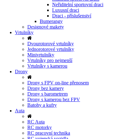
Neřiditelní sportovní draci
Luxusní draci
Draci - příslušenství
Bumerangy
Designové makety
Vrtulníky
Dvourotorové vrtulníky
Jednorotorové vrtulníky
Minivrtulníky
Vrtulníky pro nejmenší
Vrtulníky s kamerou
Drony
Drony s FPV on-line přenosem
Drony bez kamery
Drony s barometrem
Drony s kamerou bez FPV
Batohy a kufry
Auta
RC Auta
RC motorky
RC pracovní technika
RC vojenská vozidla