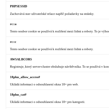
PHPSESSID
Zachovává stav uživatelské relace napříč požadavky na stránky.
rc::a
Tento soubor cookie se používá k rozlišení mezi lidmi a roboty. To je výh
rc::c
Tento soubor cookie se používá k rozlišení mezi lidmi a roboty.
AWSALBCORS
Registruje, který server-cluster obsluhuje návštěvníka. To se používá v ko
18plus_allow_access#
Ukládá informaci o odsouhlasení okna 18+ pro web.
18plus_cat#
Ukládá informaci o odsouhlasení okna 18+ pro kategorii.