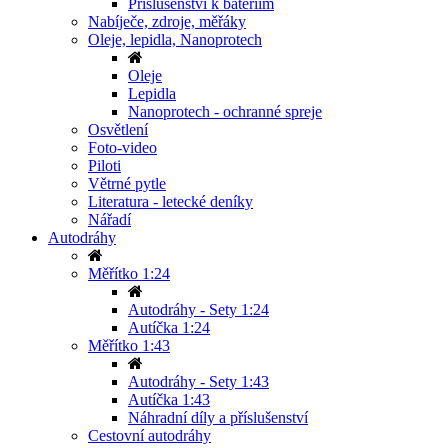
Příslušenství k bateriím
Nabíječe, zdroje, měřáky
Oleje, lepidla, Nanoprotech
Oleje
Lepidla
Nanoprotech - ochranné spreje
Osvětlení
Foto-video
Piloti
Větrné pytle
Literatura - letecké deníky
Nářadí
Autodráhy
Měřítko 1:24
Autodráhy - Sety 1:24
Autíčka 1:24
Měřítko 1:43
Autodráhy - Sety 1:43
Autíčka 1:43
Náhradní díly a příslušenství
Cestovní autodráhy