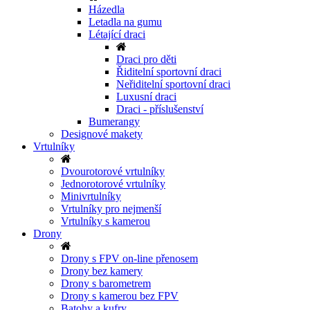
Házedla
Letadla na gumu
Létající draci
Draci pro děti
Řiditelní sportovní draci
Neřiditelní sportovní draci
Luxusní draci
Draci - příslušenství
Bumerangy
Designové makety
Vrtulníky
Dvourotorové vrtulníky
Jednorotorové vrtulníky
Minivrtulníky
Vrtulníky pro nejmenší
Vrtulníky s kamerou
Drony
Drony s FPV on-line přenosem
Drony bez kamery
Drony s barometrem
Drony s kamerou bez FPV
Batohy a kufry