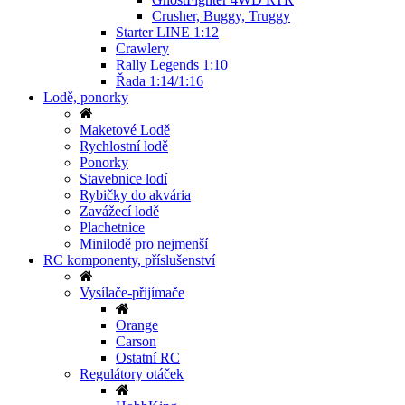
Crusher, Buggy, Truggy
Starter LINE 1:12
Crawlery
Rally Legends 1:10
Řada 1:14/1:16
Lodě, ponorky
Maketové Lodě
Rychlostní lodě
Ponorky
Stavebnice lodí
Rybičky do akvária
Zavážecí lodě
Plachetnice
Minilodě pro nejmenší
RC komponenty, příslušenství
Vysílače-přijímače
Orange
Carson
Ostatní RC
Regulátory otáček