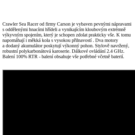
Crawler Sea Racer od firmy Carson je vybaven pevnými nápravami
s oddělenými hnacími hřídeli a vynikajícím kloubovým extrémně
výkyvným spojením, který je schopen zdolat prakticky vše. K tomu
napomáhají i měkká kola s vysokou přilnavostí . Dva motory
a dodaný akumulátor poskytují výkonný pohon. Stylově navržený,
robustní polykarbonátová karoserie. Dálkové ovládání 2.4 GHz.
Balení 100% RTR - balení obsahuje vše potřebné včetně baterií.