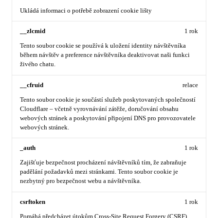
Ukládá informaci o potřebě zobrazení cookie lišty
__zlcmid
1 rok
Tento soubor cookie se používá k uložení identity návštěvníka
během návštěv a preference návštěvníka deaktivovat naši funkci
živého chatu.
__cfruid
relace
Tento soubor cookie je součástí služeb poskytovaných společností
Cloudflare – včetně vyrovnávání zátěže, doručování obsahu
webových stránek a poskytování připojení DNS pro provozovatele
webových stránek.
_auth
1 rok
Zajišťuje bezpečnost procházení návštěvníků tím, že zabraňuje
padělání požadavků mezi stránkami. Tento soubor cookie je
nezbytný pro bezpečnost webu a návštěvníka.
csrftoken
1 rok
Pomáhá předcházet útokům Cross-Site Request Forgery (CSRF).