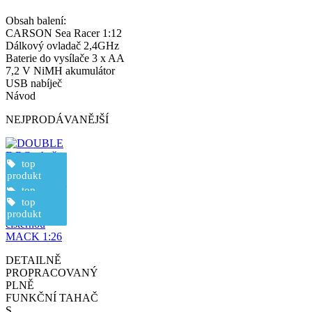
Obsah balení:
CARSON Sea Racer 1:12
Dálkový ovladač 2,4GHz
Baterie do vysílače 3 x AA
7,2 V NiMH akumulátor
USB nabíječ
Návod
NEJPRODÁVANĚJŠÍ
novinka
top
doprava
zdarma
produkt
top
DOUBLE E
produkt
top
RC tahač s
produkt
cisternou
MACK 1:26
DETAILNĚ
PROPRACOVANÝ
PLNĚ
FUNKČNÍ TAHAČ
S