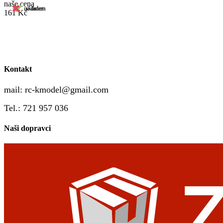
naše cena
na dotaz
skladem
skladem
161 Kč
Kontakt
mail:
rc-kmodel@gmail.com
Tel.: 721 957 036
Naši dopravci