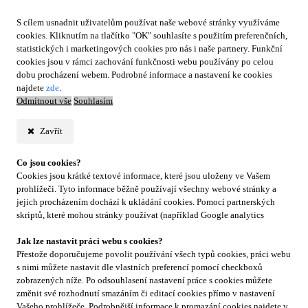
S cílem usnadnit uživatelům používat naše webové stránky využíváme
cookies. Kliknutím na tlačítko "OK" souhlasíte s použitím preferenčních,
statistických i marketingových cookies pro nás i naše partnery. Funkční
cookies jsou v rámci zachování funkčnosti webu používány po celou
dobu procházení webem. Podrobné informace a nastavení ke cookies
najdete
zde
.
Odmítnout vše
Souhlasím
Zavřít
Co jsou cookies?
Cookies jsou krátké textové informace, které jsou uloženy ve Vašem
prohlížeči. Tyto informace běžně používají všechny webové stránky a
jejich procházením dochází k ukládání cookies. Pomocí partnerských
skriptů, které mohou stránky používat (například Google analytics
Jak lze nastavit práci webu s cookies?
Přestože doporučujeme povolit používání všech typů cookies, práci webu
s nimi můžete nastavit dle vlastních preferencí pomocí checkboxů
zobrazených níže. Po odsouhlasení nastavení práce s cookies můžete
změnit své rozhodnutí smazáním či editací cookies přímo v nastavení
Vašeho prohlížeče. Podrobnější informace k promazání cookies najdete v