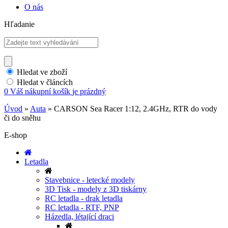
O nás
Hľadanie
Hledat ve zboží
Hledat v článcích
0
Váš nákupní košík
je prázdný
Úvod
»
Auta
»
CARSON Sea Racer 1:12, 2.4GHz, RTR do vody
či do sněhu
E-shop
Letadla
Stavebnice - letecké modely
3D Tisk - modely z 3D tiskárny
RC letadla - drak letadla
RC letadla - RTF, PNP
Házedla, létající draci