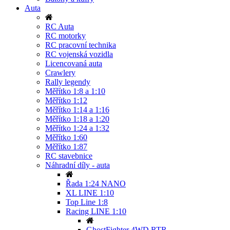
Auta
RC Auta
RC motorky
RC pracovní technika
RC vojenská vozidla
Licencovaná auta
Crawlery
Rally legendy
Měřítko 1:8 a 1:10
Měřítko 1:12
Měřítko 1:14 a 1:16
Měřítko 1:18 a 1:20
Měřítko 1:24 a 1:32
Měřítko 1:60
Měřítko 1:87
RC stavebnice
Náhradní díly - auta
Řada 1:24 NANO
XL LINE 1:10
Top Line 1:8
Racing LINE 1:10
GhostFighter 4WD RTR