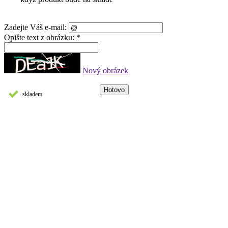
Zadejte Váš e-mail:
Opište text z obrázku: *
Nový obrázek
skladem