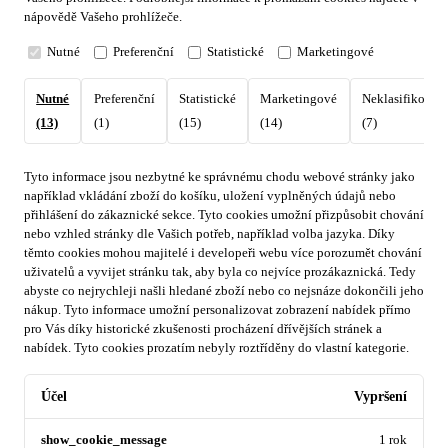
nápovědě Vašeho prohlížeče.
Nutné
Preferenční
Statistické
Marketingové
Nutné
Preferenční
Statistické
Marketingové
Neklasifikovan
(13)
(1)
(15)
(14)
(7)
Tyto informace jsou nezbytné ke správnému chodu webové stránky jako
například vkládání zboží do košíku, uložení vyplněných údajů nebo
přihlášení do zákaznické sekce.
Tyto cookies umožní přizpůsobit chování
nebo vzhled stránky dle Vašich potřeb, například volba jazyka.
Díky
těmto cookies mohou majitelé i developeři webu více porozumět chování
uživatelů a vyvijet stránku tak, aby byla co nejvíce prozákaznická. Tedy
abyste co nejrychleji našli hledané zboží nebo co nejsnáze dokončili jeho
nákup.
Tyto informace umožní personalizovat zobrazení nabídek přímo
pro Vás díky historické zkušenosti procházení dřívějších stránek a
nabídek.
Tyto cookies prozatím nebyly roztříděny do vlastní kategorie.
Účel
Vypršení
show_cookie_message
1 rok