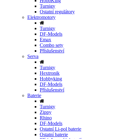
HobbKing
Turnigy
Ostatní regulátory
Elektromotory
Turnigy
DF-Models
Emax
Combo sety
Příslušenství
Serva
Turnigy
Hextronik
Hobbyking
DF-Models
Příslušenství
Baterie
Turnigy
Zippy
Rhino
DF-Models
Ostatní Li-pol baterie
Ostatní baterie