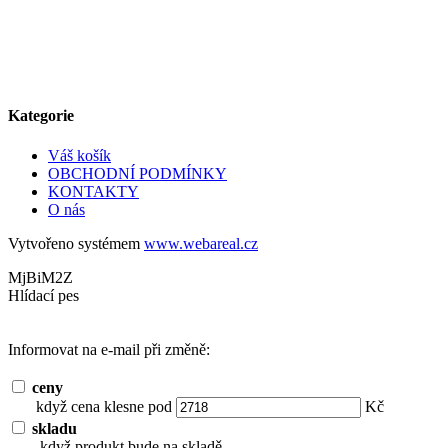
Kategorie
Váš košík
OBCHODNÍ PODMÍNKY
KONTAKTY
O nás
Vytvořeno systémem
www.webareal.cz
MjBiM2Z
Hlídací pes
Informovat na e-mail při změně:
ceny
když cena klesne pod
Kč
skladu
když produkt bude na skladě