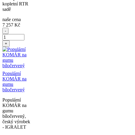
kopletní RTR
sadě
naše cena
7 257 Kč
-
+
Populární
KOMÁR na
gumu
bíločervený
Populární
KOMÁR na
gumu
bíločervený,
český výrobek
- IGRALET