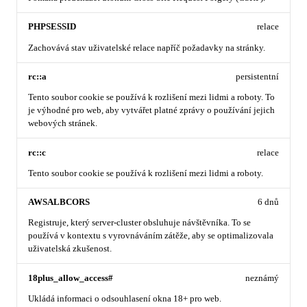
PHPSESSID
relace
Zachovává stav uživatelské relace napříč požadavky na stránky.
rc::a
persistentní
Tento soubor cookie se používá k rozlišení mezi lidmi a roboty. To
je výhodné pro web, aby vytvářet platné zprávy o používání jejich
webových stránek.
rc::c
relace
Tento soubor cookie se používá k rozlišení mezi lidmi a roboty.
AWSALBCORS
6 dnů
Registruje, který server-cluster obsluhuje návštěvníka. To se
používá v kontextu s vyrovnáváním zátěže, aby se optimalizovala
uživatelská zkušenost.
18plus_allow_access#
neznámý
Ukládá informaci o odsouhlasení okna 18+ pro web.