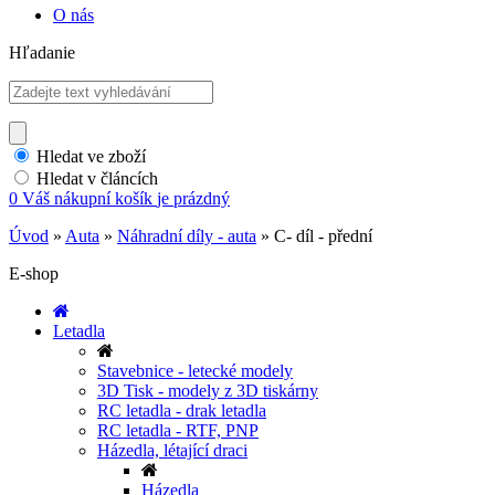
O nás
Hľadanie
Hledat ve zboží
Hledat v článcích
0
Váš nákupní košík
je prázdný
Úvod
»
Auta
»
Náhradní díly - auta
»
C- díl - přední
E-shop
Letadla
Stavebnice - letecké modely
3D Tisk - modely z 3D tiskárny
RC letadla - drak letadla
RC letadla - RTF, PNP
Házedla, létající draci
Házedla