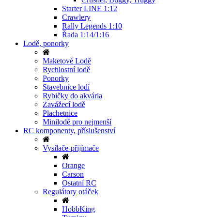
Starter LINE 1:12
Crawlery
Rally Legends 1:10
Řada 1:14/1:16
Lodě, ponorky
Maketové Lodě
Rychlostní lodě
Ponorky
Stavebnice lodí
Rybičky do akvária
Zavážecí lodě
Plachetnice
Minilodě pro nejmenší
RC komponenty, příslušenství
Vysílače-přijímače
Orange
Carson
Ostatní RC
Regulátory otáček
HobbKing