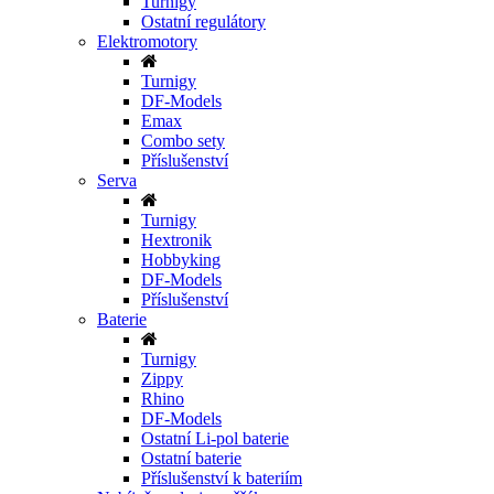
Turnigy
Ostatní regulátory
Elektromotory
Turnigy
DF-Models
Emax
Combo sety
Příslušenství
Serva
Turnigy
Hextronik
Hobbyking
DF-Models
Příslušenství
Baterie
Turnigy
Zippy
Rhino
DF-Models
Ostatní Li-pol baterie
Ostatní baterie
Příslušenství k bateriím