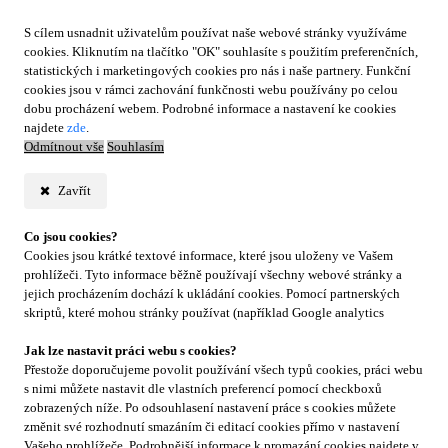
S cílem usnadnit uživatelům používat naše webové stránky využíváme
cookies. Kliknutím na tlačítko "OK" souhlasíte s použitím preferenčních,
statistických i marketingových cookies pro nás i naše partnery. Funkční
cookies jsou v rámci zachování funkčnosti webu používány po celou
dobu procházení webem. Podrobné informace a nastavení ke cookies
najdete
zde
.
Odmítnout vše
Souhlasím
Zavřít
Co jsou cookies?
Cookies jsou krátké textové informace, které jsou uloženy ve Vašem
prohlížeči. Tyto informace běžně používají všechny webové stránky a
jejich procházením dochází k ukládání cookies. Pomocí partnerských
skriptů, které mohou stránky používat (například Google analytics
Jak lze nastavit práci webu s cookies?
Přestože doporučujeme povolit používání všech typů cookies, práci webu
s nimi můžete nastavit dle vlastních preferencí pomocí checkboxů
zobrazených níže. Po odsouhlasení nastavení práce s cookies můžete
změnit své rozhodnutí smazáním či editací cookies přímo v nastavení
Vašeho prohlížeče. Podrobnější informace k promazání cookies najdete v