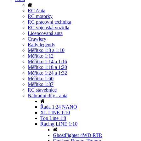
RC Auta
RC motorky
RC pracovní technika
RC vojenská vozidla
Licencovaná auta
Crawlery
Rally legendy
Měřítko 1:8 a 1:10
Měřítko 1:12
Měřítko 1:14 a 1:16
Měřítko 1:18 a 1:20
Měřítko 1:24 a 1:32
Měřítko 1:60
Měřítko 1:87
RC stavebnice
Náhradní díly - auta
Řada 1:24 NANO
XL LINE 1:10
Top Line 1:8
Racing LINE 1:10
GhostFighter 4WD RTR
Crusher, Buggy, Truggy