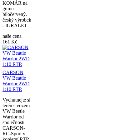
KOMÁR na
gumu
bíločervený,
český výrobek
- IGRALET
naše cena
161 Kč
CARSON
VW Beattle
Warrior 2WD
1:10 RTR
Vychutnejte si
terén s vozem
VW Beetle
Warrior od
společnosti
CARSON-
RC-Sport v
kopletní RTR