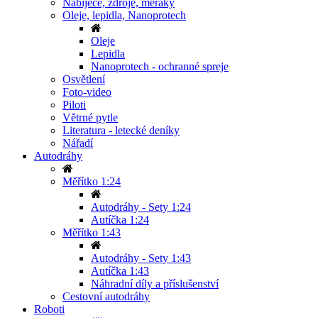
Nabíječe, zdroje, měřáky
Oleje, lepidla, Nanoprotech
Oleje
Lepidla
Nanoprotech - ochranné spreje
Osvětlení
Foto-video
Piloti
Větrné pytle
Literatura - letecké deníky
Nářadí
Autodráhy
Měřítko 1:24
Autodráhy - Sety 1:24
Autíčka 1:24
Měřítko 1:43
Autodráhy - Sety 1:43
Autíčka 1:43
Náhradní díly a příslušenství
Cestovní autodráhy
Roboti