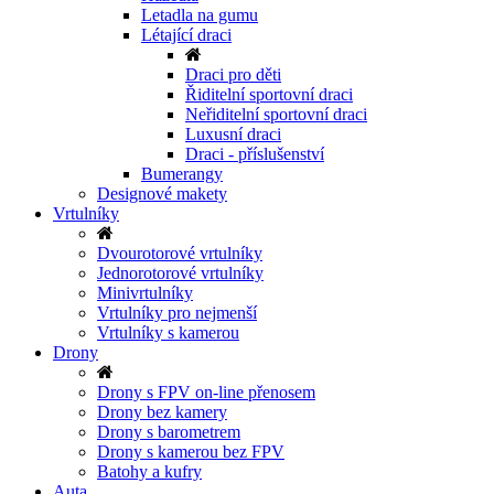
Letadla na gumu
Létající draci
Draci pro děti
Řiditelní sportovní draci
Neřiditelní sportovní draci
Luxusní draci
Draci - příslušenství
Bumerangy
Designové makety
Vrtulníky
Dvourotorové vrtulníky
Jednorotorové vrtulníky
Minivrtulníky
Vrtulníky pro nejmenší
Vrtulníky s kamerou
Drony
Drony s FPV on-line přenosem
Drony bez kamery
Drony s barometrem
Drony s kamerou bez FPV
Batohy a kufry
Auta