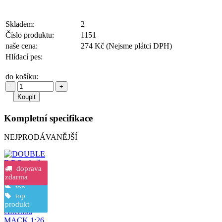
Skladem:
2
Číslo produktu:
1151
naše cena:
274 Kč
(Nejsme plátci DPH)
Hlídací pes:
do košíku:
-
+
Kompletní specifikace
NEJPRODÁVANĚJŠÍ
novinka
top
doprava
produkt
zdarma
top
DOUBLE E
produkt
top
RC tahač s
produkt
cisternou
MACK 1:26