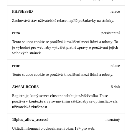
PHPSESSID
relace
Zachovává stav uživatelské relace napříč požadavky na stránky.
rc::a
persistentní
Tento soubor cookie se používá k rozlišení mezi lidmi a roboty. To
je výhodné pro web, aby vytvářet platné zprávy o používání jejich
webových stránek.
rc::c
relace
Tento soubor cookie se používá k rozlišení mezi lidmi a roboty.
AWSALBCORS
6 dnů
Registruje, který server-cluster obsluhuje návštěvníka. To se
používá v kontextu s vyrovnáváním zátěže, aby se optimalizovala
uživatelská zkušenost.
18plus_allow_access#
neznámý
Ukládá informaci o odsouhlasení okna 18+ pro web.