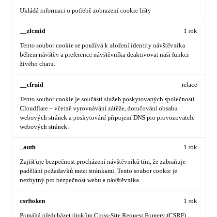
Ukládá informaci o potřebě zobrazení cookie lišty
__zlcmid
1 rok
Tento soubor cookie se používá k uložení identity návštěvníka
během návštěv a preference návštěvníka deaktivovat naši funkci
živého chatu.
__cfruid
relace
Tento soubor cookie je součástí služeb poskytovaných společností
Cloudflare – včetně vyrovnávání zátěže, doručování obsahu
webových stránek a poskytování připojení DNS pro provozovatele
webových stránek.
_auth
1 rok
Zajišťuje bezpečnost procházení návštěvníků tím, že zabraňuje
padělání požadavků mezi stránkami. Tento soubor cookie je
nezbytný pro bezpečnost webu a návštěvníka.
csrftoken
1 rok
Pomáhá předcházet útokům Cross-Site Request Forgery (CSRF).