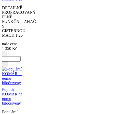
DETAILNĚ
PROPRACOVANÝ
PLNĚ
FUNKČNÍ TAHAČ
S
CISTERNOU
MACK 1:26
naše cena
1 350 Kč
-
+
Populární
KOMÁR na
gumu
bíločervený
Populární