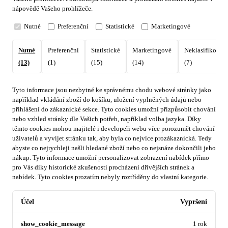
nápovědě Vašeho prohlížeče.
Nutné
Preferenční
Statistické
Marketingové
Nutné
Preferenční
Statistické
Marketingové
Neklasifikovan
(13)
(1)
(15)
(14)
(7)
Tyto informace jsou nezbytné ke správnému chodu webové stránky jako
například vkládání zboží do košíku, uložení vyplněných údajů nebo
přihlášení do zákaznické sekce.
Tyto cookies umožní přizpůsobit chování
nebo vzhled stránky dle Vašich potřeb, například volba jazyka.
Díky
těmto cookies mohou majitelé i developeři webu více porozumět chování
uživatelů a vyvijet stránku tak, aby byla co nejvíce prozákaznická. Tedy
abyste co nejrychleji našli hledané zboží nebo co nejsnáze dokončili jeho
nákup.
Tyto informace umožní personalizovat zobrazení nabídek přímo
pro Vás díky historické zkušenosti procházení dřívějších stránek a
nabídek.
Tyto cookies prozatím nebyly roztříděny do vlastní kategorie.
Účel
Vypršení
show_cookie_message
1 rok