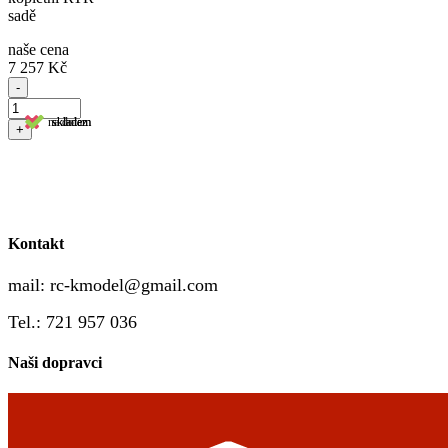
sadě
naše cena
7 257 Kč
-
na dotaz
skladem
skladem
+
Kontakt
mail:
rc-kmodel@gmail.com
Tel.: 721 957 036
Naši dopravci