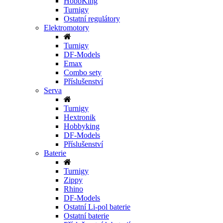
HobbKing
Turnigy
Ostatní regulátory
Elektromotory
Turnigy
DF-Models
Emax
Combo sety
Příslušenství
Serva
Turnigy
Hextronik
Hobbyking
DF-Models
Příslušenství
Baterie
Turnigy
Zippy
Rhino
DF-Models
Ostatní Li-pol baterie
Ostatní baterie