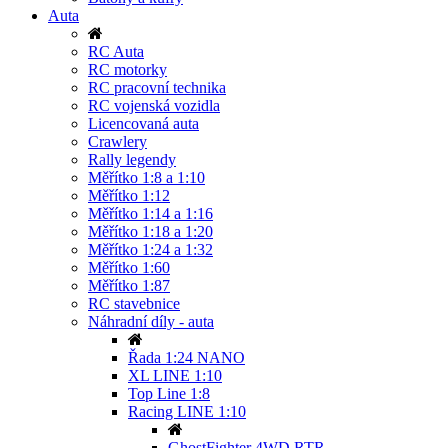
Auta
RC Auta
RC motorky
RC pracovní technika
RC vojenská vozidla
Licencovaná auta
Crawlery
Rally legendy
Měřítko 1:8 a 1:10
Měřítko 1:12
Měřítko 1:14 a 1:16
Měřítko 1:18 a 1:20
Měřítko 1:24 a 1:32
Měřítko 1:60
Měřítko 1:87
RC stavebnice
Náhradní díly - auta
Řada 1:24 NANO
XL LINE 1:10
Top Line 1:8
Racing LINE 1:10
GhostFighter 4WD RTR