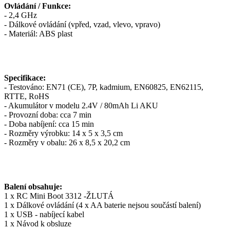
Ovládání / Funkce:
- 2,4 GHz
- Dálkové ovládání (vpřed, vzad, vlevo, vpravo)
- Materiál: ABS plast
Specifikace:
- Testováno: EN71 (CE), 7P, kadmium, EN60825, EN62115,
RTTE, RoHS
- Akumulátor v modelu 2.4V / 80mAh Li AKU
- Provozní doba: cca 7 min
- Doba nabíjení: cca 15 min
- Rozměry výrobku: 14 x 5 x 3,5 cm
- Rozměry v obalu: 26 x 8,5 x 20,2 cm
Balení obsahuje:
1 x RC Mini Boot 3312 -ŽLUTÁ
1 x Dálkové ovládání (4 x AA baterie nejsou součástí balení)
1 x USB - nabíjecí kabel
1 x Návod k obsluze