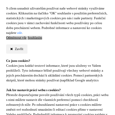
S cílem usnadnit uživatelům používat naše webové stránky využíváme
cookies. Kliknutím na tlačítko "OK" souhlasíte s použitím preferenčních,
statistických i marketingových cookies pro nás i naše partnery. Funkční
cookies jsou v rámci zachování funkčnosti webu používány po celou
dobu procházení webem. Podrobné informace a nastavení ke cookies
najdete
zde
.
Odmítnout vše
Souhlasím
Zavřít
Co jsou cookies?
Cookies jsou krátké textové informace, které jsou uloženy ve Vašem
prohlížeči. Tyto informace běžně používají všechny webové stránky a
jejich procházením dochází k ukládání cookies. Pomocí partnerských
skriptů, které mohou stránky používat (například Google analytics
Jak lze nastavit práci webu s cookies?
Přestože doporučujeme povolit používání všech typů cookies, práci webu
s nimi můžete nastavit dle vlastních preferencí pomocí checkboxů
zobrazených níže. Po odsouhlasení nastavení práce s cookies můžete
změnit své rozhodnutí smazáním či editací cookies přímo v nastavení
Vašeho prohlížeče. Podrobnější informace k promazání cookies najdete v