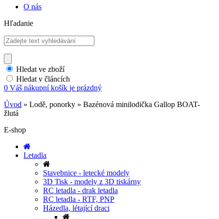
O nás
Hľadanie
Hledat ve zboží
Hledat v článcích
0
Váš nákupní košík
je prázdný
Úvod
»
Lodě, ponorky
»
Bazénová minilodička Gallop BOAT-
žlutá
E-shop
Letadla
Stavebnice - letecké modely
3D Tisk - modely z 3D tiskárny
RC letadla - drak letadla
RC letadla - RTF, PNP
Házedla, létající draci