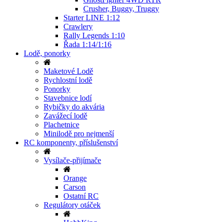
Crusher, Buggy, Truggy
Starter LINE 1:12
Crawlery
Rally Legends 1:10
Řada 1:14/1:16
Lodě, ponorky
Maketové Lodě
Rychlostní lodě
Ponorky
Stavebnice lodí
Rybičky do akvária
Zavážecí lodě
Plachetnice
Minilodě pro nejmenší
RC komponenty, příslušenství
Vysílače-přijímače
Orange
Carson
Ostatní RC
Regulátory otáček