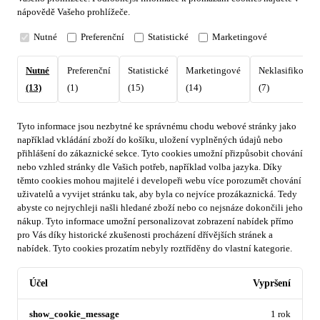
nápovědě Vašeho prohlížeče.
Nutné
Preferenční
Statistické
Marketingové
Nutné
Preferenční
Statistické
Marketingové
Neklasifikovan
(13)
(1)
(15)
(14)
(7)
Tyto informace jsou nezbytné ke správnému chodu webové stránky jako
například vkládání zboží do košíku, uložení vyplněných údajů nebo
přihlášení do zákaznické sekce.
Tyto cookies umožní přizpůsobit chování
nebo vzhled stránky dle Vašich potřeb, například volba jazyka.
Díky
těmto cookies mohou majitelé i developeři webu více porozumět chování
uživatelů a vyvijet stránku tak, aby byla co nejvíce prozákaznická. Tedy
abyste co nejrychleji našli hledané zboží nebo co nejsnáze dokončili jeho
nákup.
Tyto informace umožní personalizovat zobrazení nabídek přímo
pro Vás díky historické zkušenosti procházení dřívějších stránek a
nabídek.
Tyto cookies prozatím nebyly roztříděny do vlastní kategorie.
Účel
Vypršení
show_cookie_message
1 rok