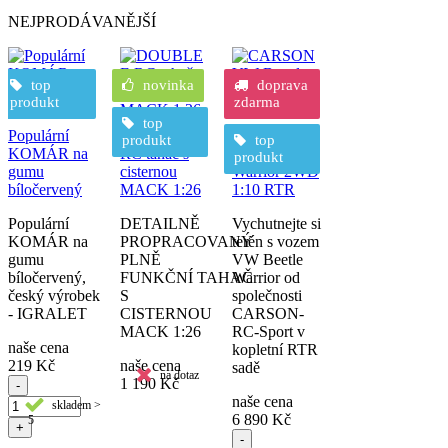
NEJPRODÁVANĚJŠÍ
top
novinka
doprava
produkt
zdarma
top
Populární
DOUBLE E
CARSON
produkt
top
KOMÁR na
RC tahač s
VW Beattle
produkt
gumu
cisternou
Warrior 2WD
bíločervený
MACK 1:26
1:10 RTR
Populární
DETAILNĚ
Vychutnejte si
KOMÁR na
PROPRACOVANÝ
terén s vozem
gumu
PLNĚ
VW Beetle
bíločervený,
FUNKČNÍ TAHAČ
Warrior od
český výrobek
S
společnosti
- IGRALET
CISTERNOU
CARSON-
MACK 1:26
RC-Sport v
naše cena
kopletní RTR
219 Kč
naše cena
sadě
na dotaz
1 190 Kč
-
naše cena
skladem >
6 890 Kč
5
+
-