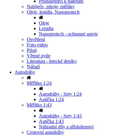
Příslušenství k bateriím
Nabíječe, zdroje, měřáky
Oleje, lepidla, Nanoprotech
Oleje
Lepidla
Nanoprotech - ochranné spreje
Osvětlení
Foto-video
Piloti
Větrné pytle
Literatura - letecké deníky
Nářadí
Autodráhy
Měřítko 1:24
Autodráhy - Sety 1:24
Autíčka 1:24
Měřítko 1:43
Autodráhy - Sety 1:43
Autíčka 1:43
Náhradní díly a příslušenství
Cestovní autodráhy