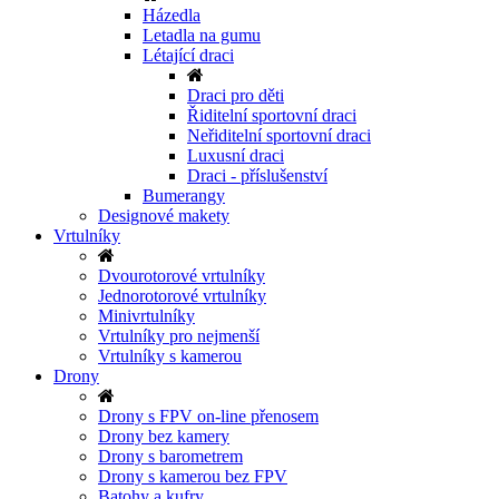
Házedla
Letadla na gumu
Létající draci
Draci pro děti
Řiditelní sportovní draci
Neřiditelní sportovní draci
Luxusní draci
Draci - příslušenství
Bumerangy
Designové makety
Vrtulníky
Dvourotorové vrtulníky
Jednorotorové vrtulníky
Minivrtulníky
Vrtulníky pro nejmenší
Vrtulníky s kamerou
Drony
Drony s FPV on-line přenosem
Drony bez kamery
Drony s barometrem
Drony s kamerou bez FPV
Batohy a kufry