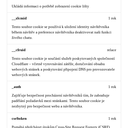
Ukládá informaci o potřebě zobrazení cookie lišty
__zlcmid
1 rok
Tento soubor cookie se používá k uložení identity návštěvníka
během návštěv a preference návštěvníka deaktivovat naši funkci
živého chatu.
__cfruid
relace
Tento soubor cookie je součástí služeb poskytovaných společností
Cloudflare – včetně vyrovnávání zátěže, doručování obsahu
webových stránek a poskytování připojení DNS pro provozovatele
webových stránek.
_auth
1 rok
Zajišťuje bezpečnost procházení návštěvníků tím, že zabraňuje
padělání požadavků mezi stránkami. Tento soubor cookie je
nezbytný pro bezpečnost webu a návštěvníka.
csrftoken
1 rok
Pomáhá předcházet útokům Cross-Site Request Forgery (CSRF).