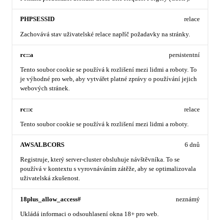
PHPSESSID
relace
Zachovává stav uživatelské relace napříč požadavky na stránky.
rc::a
persistentní
Tento soubor cookie se používá k rozlišení mezi lidmi a roboty. To
je výhodné pro web, aby vytvářet platné zprávy o používání jejich
webových stránek.
rc::c
relace
Tento soubor cookie se používá k rozlišení mezi lidmi a roboty.
AWSALBCORS
6 dnů
Registruje, který server-cluster obsluhuje návštěvníka. To se
používá v kontextu s vyrovnáváním zátěže, aby se optimalizovala
uživatelská zkušenost.
18plus_allow_access#
neznámý
Ukládá informaci o odsouhlasení okna 18+ pro web.