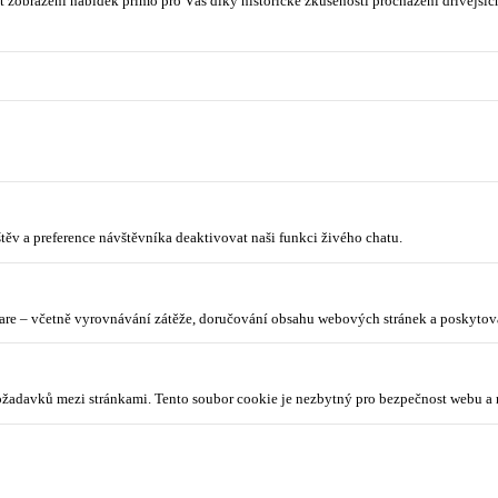
 zobrazení nabídek přímo pro Vás díky historické zkušenosti procházení dřívějších
ěv a preference návštěvníka deaktivovat naši funkci živého chatu.
lare – včetně vyrovnávání zátěže, doručování obsahu webových stránek a poskyto
požadavků mezi stránkami. Tento soubor cookie je nezbytný pro bezpečnost webu a 