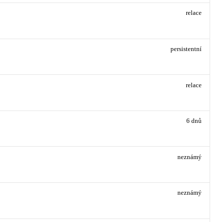
relace
persistentní
relace
6 dnů
neznámý
neznámý