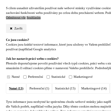
S cílem usnadnit uživatelům používat naše webové stránky využíváme cookies. 
zachování funkčnosti webu používány po celou dobu procházení webem. Podr
Odmítnout vše
Souhlasím
Zavřít
Co jsou cookies?
Cookies jsou krátké textové informace, které jsou uloženy ve Vašem prohlíže
používat (například Google analytics
Jak lze nastavit práci webu s cookies?
Přestože doporučujeme povolit používání všech typů cookies, práci webu s ni
smazáním či editací cookies přímo v nastavení Vašeho prohlížeče. Podrobnějš
Nutné
Preferenční
Statistické
Marketingové
Nutné (13)
Preferenční (1)
Statistické (15)
Marketingové (14)
Tyto informace jsou nezbytné ke správnému chodu webové stránky jako napřík
dle Vašich potřeb, například volba jazyka.
Díky těmto cookies mohou majitelé 