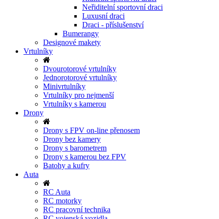
Neřiditelní sportovní draci
Luxusní draci
Draci - příslušenství
Bumerangy
Designové makety
Vrtulníky
Dvourotorové vrtulníky
Jednorotorové vrtulníky
Minivrtulníky
Vrtulníky pro nejmenší
Vrtulníky s kamerou
Drony
Drony s FPV on-line přenosem
Drony bez kamery
Drony s barometrem
Drony s kamerou bez FPV
Batohy a kufry
Auta
RC Auta
RC motorky
RC pracovní technika
RC vojenská vozidla