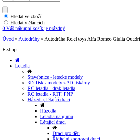
Hledat ve zboží
Hledat v článcích
0
Váš nákupní košík
je prázdný
Úvod
»
Autodráhy
»
Autodráha Re.el toys Alfa Romeo Giulia Quadri
E-shop
Letadla
Stavebnice - letecké modely
3D Tisk - modely z 3D tiskárny
RC letadla - drak letadla
RC letadla - RTF, PNP
Házedla, létající draci
Házedla
Letadla na gumu
Létající draci
Draci pro děti
Řiditelní sportovní draci