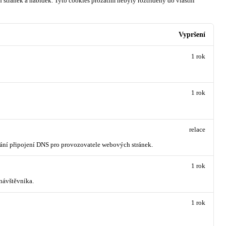
 stránek a nabídek.
Tyto cookies prozatím nebyly roztříděny do vlastní
Vypršení
1 rok
1 rok
relace
vání připojení DNS pro provozovatele webových stránek.
1 rok
návštěvníka.
1 rok