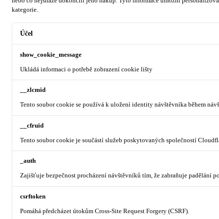
nebo co nejsnáze dokončili jeho nákup.
Tyto informace umožní personalizovat
kategorie.
Účel
show_cookie_message
Ukládá informaci o potřebě zobrazení cookie lišty
__zlcmid
Tento soubor cookie se používá k uložení identity návštěvníka během návšt
__cfruid
Tento soubor cookie je součástí služeb poskytovaných společností Cloudf
_auth
Zajišťuje bezpečnost procházení návštěvníků tím, že zabraňuje padělání 
csrftoken
Pomáhá předcházet útokům Cross-Site Request Forgery (CSRF).