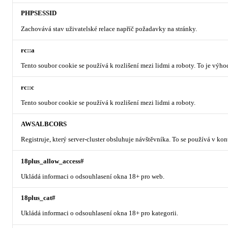
PHPSESSID
Zachovává stav uživatelské relace napříč požadavky na stránky.
rc::a
Tento soubor cookie se používá k rozlišení mezi lidmi a roboty. To je výh
rc::c
Tento soubor cookie se používá k rozlišení mezi lidmi a roboty.
AWSALBCORS
Registruje, který server-cluster obsluhuje návštěvníka. To se používá v ko
18plus_allow_access#
Ukládá informaci o odsouhlasení okna 18+ pro web.
18plus_cat#
Ukládá informaci o odsouhlasení okna 18+ pro kategorii.