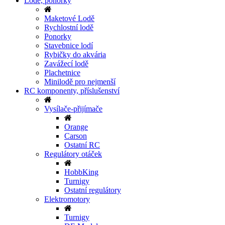
Lodě, ponorky
Maketové Lodě
Rychlostní lodě
Ponorky
Stavebnice lodí
Rybičky do akvária
Zavážecí lodě
Plachetnice
Minilodě pro nejmenší
RC komponenty, příslušenství
Vysílače-přijímače
Orange
Carson
Ostatní RC
Regulátory otáček
HobbKing
Turnigy
Ostatní regulátory
Elektromotory
Turnigy