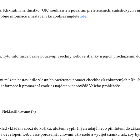
Kliknutím na tlačítko "OK" souhlasíte s použitím preferenčních, statistických i m
obné informace a nastavení ke cookies najdete
zde
.
či. Tyto informace běžně používají všechny webové stránky a jejich procházením d
mi můžete nastavit dle vlastních preferencí pomocí checkboxů zobrazených níže. P
í informace k promazání cookies najdete v nápovědě Vašeho prohlížeče.
Neklasifikované (7)
lad vkládání zboží do košíku, uložení vyplněných údajů nebo přihlášení do zákaz
i developeři webu více porozumět chování uživatelů a vyvijet stránku tak, aby byl