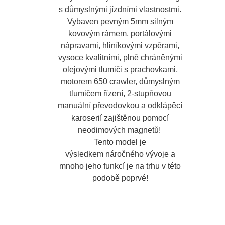
s důmyslnými jízdními vlastnostmi.
Vybaven pevným 5mm silným
kovovým rámem, portálovými
nápravami, hliníkovými vzpěrami,
vysoce kvalitními, plně chráněnými
olejovými tlumiči s prachovkami,
motorem 650 crawler, důmyslným
tlumičem řízení, 2-stupňovou
manuální převodovkou a odklápěcí
karoserií zajištěnou pomocí
neodimových magnetů!
Tento model je
výsledkem náročného vývoje a
mnoho jeho funkcí je na trhu v této
podobě poprvé!