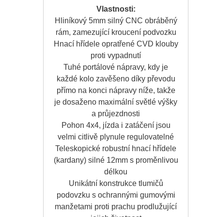
Vlastnosti:
Hliníkový 5mm silný CNC obráběný
rám, zamezující kroucení podvozku
Hnací hřídele opratřené CVD klouby
proti vypadnutí
Tuhé portálové nápravy, kdy je
každé kolo zavěšeno díky převodu
přímo na konci nápravy níže, takže
je dosaženo maximální světlé výšky
a průjezdnosti
Pohon 4x4, jízda i zatáčení jsou
velmi citlivě plynule regulovatelné
Teleskopické robustní hnací hřídele
(kardany) silné 12mm s proměnlivou
délkou
Unikátní konstrukce tlumičů
podovzku s ochrannými gumovými
manžetami proti prachu prodlužující