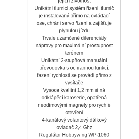
jejich životnost
Unikátní tlumicí systém řízení, tlumič
je instalovaný přímo na ovládací
ose, chrání servo řízení a zajišťuje
plynulou jízdu
Trvale uzamčené diferenciály
nápravy pro maximální prostupnost
terénem
Unikátní 2-stupňová manuální
převodovka s ochrannou funkcí,
řazení rychlostí se provádí přímo z
vysílače
Vysoce kvalitní 1,2 mm silná
odklápěcí karoserie, opatřená
neodimovými magnety pro rychlé
otevření
4-kanálový volantový dálkový
ovladač 2,4 Ghz
Regulátor Hobbywing WP-1060