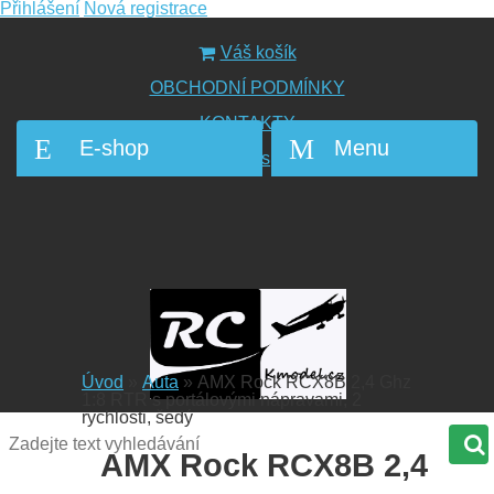
Přihlášení
Nová registrace
Váš košík
OBCHODNÍ PODMÍNKY
KONTAKTY
E-shop
Menu
O nás
Úvod
»
Auta
»
AMX Rock RCX8B 2,4 Ghz
1:8 RTR s portálovými nápravami, 2
rychlosti, šedý
AMX Rock RCX8B 2,4