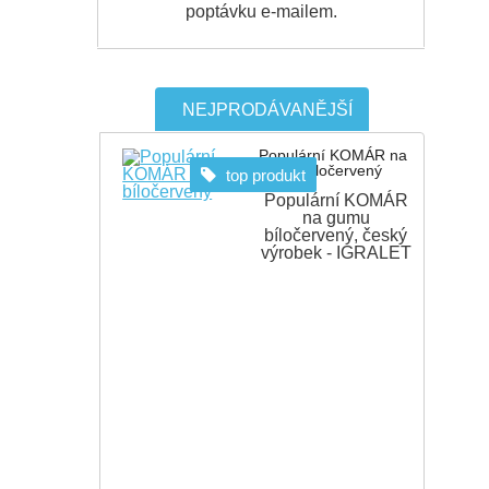
poptávku e-mailem.
NEJPRODÁVANĚJŠÍ
Populární KOMÁR na
gumu bíločervený
top produkt
Populární KOMÁR
na gumu
bíločervený, český
výrobek - IGRALET