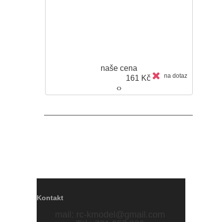
naše cena
na dotaz
161 Kč
‹
›
Kontakt
mail:
rc-kmodel@gmail.com