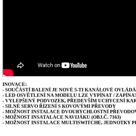
INOVACE:
- SOUČÁSTÍ BALENÍ JE NOVÉ 5-TI KANÁLOVÉ OVLÁDÁ
- LED OSVĚTLENÍ NA MODELU LZE VYPÍNAT / ZAPÍNA
- VYLEPŠENÝ PODVOZEK, PŘEDEVŠÍM UCHYCENÍ KA
- SILNÉ SERVO ŘÍZENÍ S KOVOVÝMI PŘEVODY
- MOŽNOST INSTALACE DVOURYCHLOSTNÍ PŘEVODOVKY
- MOŽNOST INSATALACE NAVIJÁKU (OBJ.Č. 7163)
- MOŽNOST INSTALACE MULTISWITCHE, JEDNOTKY PR