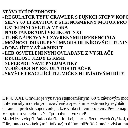
STÁVAJÍCÍ PŘEDNOSTI:
- REGULÁTOR TYPU CRAWLER S FUNKCÍ STOP V KOPC
- SILNÝ 60-TI ZÁVITOVÝ STEJNOSMĚRNÝ MOTOR PR
- EXTRÉMNÍ SVĚTLÁ VÝŠKA
- NADSTANDRADNÍ VELIKOST XXL
- TUHÉ NÁPRAVY S UZAVŘENÝMI DIFERENCIÁLY
- MOŽNOST DOKOUPENÍ MNOHA HLINÍKOVÝCH TUNIN
- DOBA JÍZDY AŽ 40 MINUT
- LED OSVĚTLENÍ NYNÍ OVLÁDANÉ Z VYSÍLAČE
- RYCHLOST JÍZDY 15 KM/H
- SUPERPŘILNAVÉ PNEUMATIKY
- VODĚODOLNÝ REGULÁTOR OTÁČEK
- SKVĚLE PRACUJÍCÍ TLUMIČE S HLINÍKOVÝMI DÍLY
DF-4J XXL Crawler je vybaven stejnosměrným 60-ti závitovým mot
Diferenciály modelu jsou uzavřené a speciální elektronický regulátor 
chráněna proti stříkající vodě, takže vlhkost není problém. Pevné 
Vstupte do velkého světa "pomalých" vozidel!
Model lze vylepšit řadou dalších funkcí, jako je řízení všech čtyř kol
Díky mnoha volitelným hliníkovým dílům může Váš model získat mno