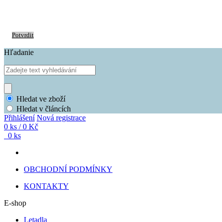
S cílem usnadnit uživatelům používat naše webové stránky využíváme cookies.
prohlížeče.
Potvrdit
Hľadanie
Hledat ve zboží
Hledat v článcích
Přihlášení
Nová registrace
0 ks / 0 Kč
0 ks
OBCHODNÍ PODMÍNKY
KONTAKTY
E-shop
Letadla