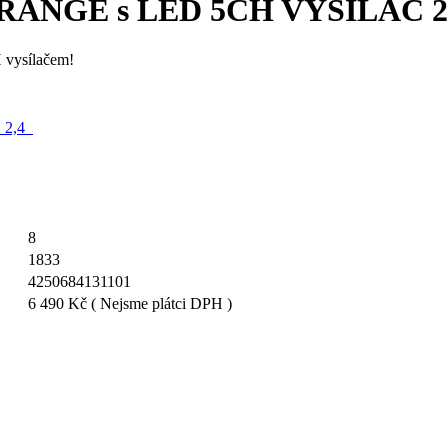
RANGE s LED 5CH VYSÍLAČ 2
 vysílačem!
8
1833
4250684131101
6 490 Kč
( Nejsme plátci DPH )