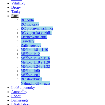
Vrtulníky
Drony
Tanky
Auta
RC Auta
RC motorky
RC pracovní technika
RC vojenská vozidla
Licencovaná auta
Crawlery
Rally legendy
Měřítko 1:8 a 1:10
Měřítko 1:12
Měřítko 1:14 a 1:16
Měřítko 1:18 a 1:20
Měřítko 1:24 a 1:32
Měřítko 1:60
Měřítko 1:87
RC stavebnice
Náhradní díly - auta
Lodě a ponorky
Autodráhy
Roboti
Bumerangy
Létající draci