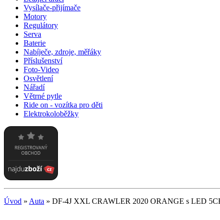
Vysílače-přijímače
Motory
Regulátory
Serva
Baterie
Nabíječe, zdroje, měřáky
Příslušenství
Foto-Video
Osvětlení
Nářadí
Větrné pytle
Ride on - vozítka pro děti
Elektrokoloběžky
Úvod
»
Auta
»
DF-4J XXL CRAWLER 2020 ORANGE s LED 5C