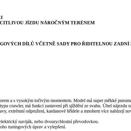
I
O CITLIVOU JÍZDU NÁROČNÝM TERÉNEM
GOVÝCH DÍLŮ VČETNĚ SADY PRO ŘIDITELNOU ZADNÍ
orem a s vysokým točivým momentem. Model má super měkké pneumati
typu crawler, má funkci zastavení při sjíždění ze svahu. Úhel nájezdu n
nápravy, extrémní odpružení, kardanové hřídele a mnohem více nabízejí
, elektrický naviják, nebo dvourychlostní převodovkou.
ho tuningových úprav a vylepšení.