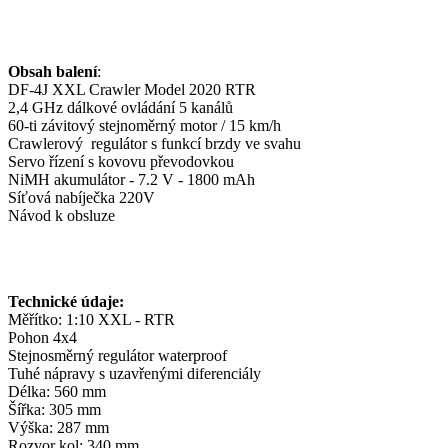
Obsah balení
:
DF-4J XXL Crawler Model 2020 RTR
2,4 GHz dálkové ovládání 5 kanálů
60-ti závitový stejnoměrný motor / 15 km/h
Crawlerový regulátor s funkcí brzdy ve svahu
Servo řízení s kovovu převodovkou
NiMH akumulátor - 7.2 V - 1800 mAh
Síťová nabíječka 220V
Návod k obsluze
Technické údaje:
Měřítko: 1:10 XXL - RTR
Pohon 4x4
Stejnosměrný regulátor waterproof
Tuhé nápravy s uzavřenými diferenciály
Délka: 560 mm
Šířka: 305 mm
Výška: 287 mm
Rozvor kol: 340 mm