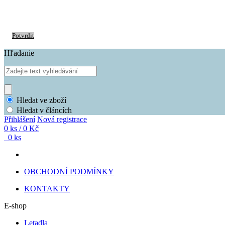
S cílem usnadnit uživatelům používat naše webové stránky využíváme cookies.
prohlížeče.
Potvrdit
Hľadanie
Hledat ve zboží
Hledat v článcích
Přihlášení
Nová registrace
0 ks / 0 Kč
0 ks
OBCHODNÍ PODMÍNKY
KONTAKTY
E-shop
Letadla