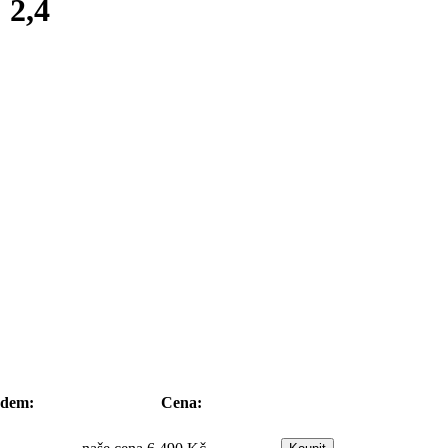
2,4
adem:
Cena: