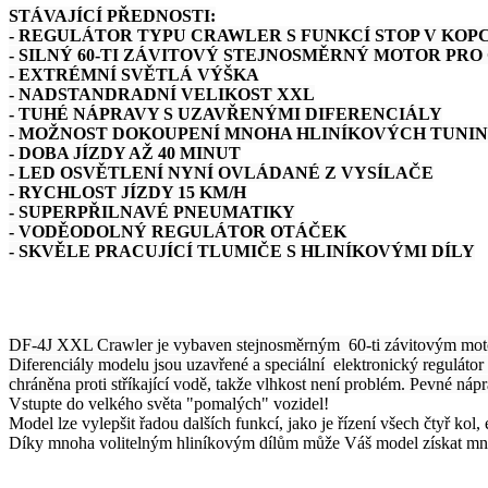
STÁVAJÍCÍ PŘEDNOSTI:
- REGULÁTOR TYPU CRAWLER S FUNKCÍ STOP V KOPC
- SILNÝ 60-TI ZÁVITOVÝ STEJNOSMĚRNÝ MOTOR PR
- EXTRÉMNÍ SVĚTLÁ VÝŠKA
- NADSTANDRADNÍ VELIKOST XXL
- TUHÉ NÁPRAVY S UZAVŘENÝMI DIFERENCIÁLY
- MOŽNOST DOKOUPENÍ MNOHA HLINÍKOVÝCH TUNIN
- DOBA JÍZDY AŽ 40 MINUT
- LED OSVĚTLENÍ NYNÍ OVLÁDANÉ Z VYSÍLAČE
- RYCHLOST JÍZDY 15 KM/H
- SUPERPŘILNAVÉ PNEUMATIKY
- VODĚODOLNÝ REGULÁTOR OTÁČEK
- SKVĚLE PRACUJÍCÍ TLUMIČE S HLINÍKOVÝMI DÍLY
DF-4J XXL Crawler je vybaven stejnosměrným 60-ti závitovým mot
Diferenciály modelu jsou uzavřené a speciální elektronický regulátor 
chráněna proti stříkající vodě, takže vlhkost není problém. Pevné 
Vstupte do velkého světa "pomalých" vozidel!
Model lze vylepšit řadou dalších funkcí, jako je řízení všech čtyř kol
Díky mnoha volitelným hliníkovým dílům může Váš model získat mno