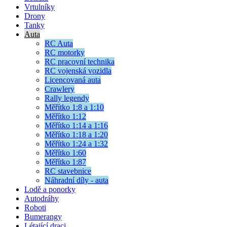
Vrtulníky
Drony
Tanky
Auta
RC Auta
RC motorky
RC pracovní technika
RC vojenská vozidla
Licencovaná auta
Crawlery
Rally legendy
Měřítko 1:8 a 1:10
Měřítko 1:12
Měřítko 1:14 a 1:16
Měřítko 1:18 a 1:20
Měřítko 1:24 a 1:32
Měřítko 1:60
Měřítko 1:87
RC stavebnice
Náhradní díly - auta
Lodě a ponorky
Autodráhy
Roboti
Bumerangy
Létající draci