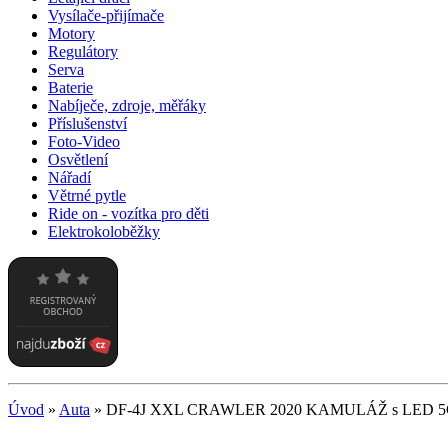
Vysílače-přijímače
Motory
Regulátory
Serva
Baterie
Nabíječe, zdroje, měřáky
Příslušenství
Foto-Video
Osvětlení
Nářadí
Větrné pytle
Ride on - vozítka pro děti
Elektrokoloběžky
Úvod
»
Auta
»
DF-4J XXL CRAWLER 2020 KAMULÁŽ s LED 5