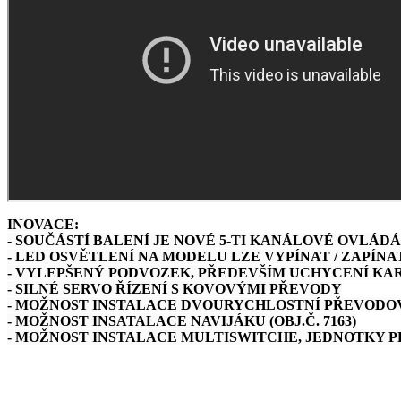
INOVACE:
- SOUČÁSTÍ BALENÍ JE NOVÉ 5-TI KANÁLOVÉ OVLÁDÁ
- LED OSVĚTLENÍ NA MODELU LZE VYPÍNAT / ZAPÍNA
- VYLEPŠENÝ PODVOZEK, PŘEDEVŠÍM UCHYCENÍ KA
- SILNÉ SERVO ŘÍZENÍ S KOVOVÝMI PŘEVODY
- MOŽNOST INSTALACE DVOURYCHLOSTNÍ PŘEVODOVKY
- MOŽNOST INSATALACE NAVIJÁKU (OBJ.Č. 7163)
- MOŽNOST INSTALACE MULTISWITCHE, JEDNOTKY PR