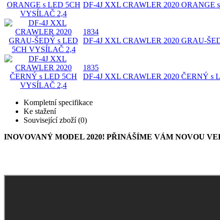
DF-4J XXL CRAWLER 2020 ORANGE s
1834
DF-4J XXL CRAWLER 2020 GRAU-ŠED
1835
DF-4J XXL CRAWLER 2020 ČERNÝ s 
Kompletní specifikace
Ke stažení
Související zboží (0)
INOVOVANÝ MODEL 2020! PŘINÁŠÍME VÁM NOVOU VE