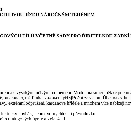
I
O CITLIVOU JÍZDU NÁROČNÝM TERÉNEM
GOVÝCH DÍLŮ VČETNĚ SADY PRO ŘIDITELNOU ZADNÍ
orem a s vysokým točivým momentem. Model má super měkké pneumati
typu crawler, má funkci zastavení při sjíždění ze svahu. Úhel nájezdu n
nápravy, extrémní odpružení, kardanové hřídele a mnohem více nabízejí
, elektrický naviják, nebo dvourychlostní převodovkou.
ho tuningových úprav a vylepšení.