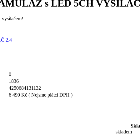
AMULÁŽ s LED 5CH VYSÍLAČ 
 vysílačem!
0
1836
4250684131132
6 490 Kč
( Nejsme plátci DPH )
Skl
skladem