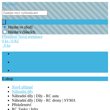
Hľadanie
Hledat ve zboží
Hledat v článcích
Přihlášení
Nová registrace
0 ks / 0 Kč
0 ks
OBCHODNÍ PODMÍNKY
KONTAKTY
E-shop
Nově přidané
Náhradní díly
Náhradní díly | Díly - RC auta
Náhradní díly | Díly - RC drony | SYMA
Příslušenství
RC Tanky | Infra