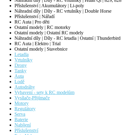
Náhradní díly | Díly - RC vrtulníky | Huan Qi | 829, 828
Příslušenství | Akumulátory | Li-poly
Náhradní díly | Díly - RC vrtulníky | Double Horse
Příslušenství | Nářadí
RC Auta | Pro děti
Ostatní modely | RC motorky
Ostatní modely | Ostatní RC modely
Náhradní díly | Díly - RC letadla | Ostatní | Thunderbird
RC Auta | Elektro | Trial
Ostatní modely | Stavebnice
Letadla
Vrtulníky
Drony
Tanky
Auta
Lodě
Autodráhy
Vybavení - sety k RC modelům
Vysílače-Přijímače
Motory
Regulátory
Serva
Baterie
Nabíjení
Příslušenství