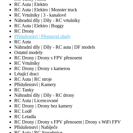
RC Auta | Elektro
RC Auta | Elektro | Monster truck
RC Vrtulníky | 3 - kanalové
Náhradní díly | Díly - RC vrtulníky
RC Auta | Elektro | Buggy
RC Drony
Příslušenství | Přepravní obaly
RC Auta
Náhradní díly | Díly - RC auta | DF models
Ostatní modely
RC Drony | Drony s FPV přenosem
RC Vrtulníky
RC Drony | Drony s kamerou
Létající draci
RC Auta | RC stroje
Příslušenství | Kamery
RC Tanky
Náhradní díly | Díly - RC drony
RC Auta | Licencované
RC Drony | Drony bez kamery
RC Lodě
RC Letadla
RC Drony | Drony s FPV přenosem | Drony s WiFi FPV
Příslušenství | Nabíječe
RC Auta | RC Stavebnice