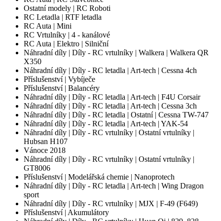
Ostatní modely | RC Roboti
RC Letadla | RTF letadla
RC Auta | Mini
RC Vrtulníky | 4 - kanálové
RC Auta | Elektro | Silniční
Náhradní díly | Díly - RC vrtulníky | Walkera | Walkera QR
X350
Náhradní díly | Díly - RC letadla | Art-tech | Cessna 4ch
Příslušenství | Vybíječe
Příslušenství | Balancéry
Náhradní díly | Díly - RC letadla | Art-tech | F4U Corsair
Náhradní díly | Díly - RC letadla | Art-tech | Cessna 3ch
Náhradní díly | Díly - RC letadla | Ostatní | Cessna TW-747
Náhradní díly | Díly - RC letadla | Art-tech | YAK-54
Náhradní díly | Díly - RC vrtulníky | Ostatní vrtulníky |
Hubsan H107
Vánoce 2018
Náhradní díly | Díly - RC vrtulníky | Ostatní vrtulníky |
GT8006
Příslušenství | Modelářská chemie | Nanoprotech
Náhradní díly | Díly - RC letadla | Art-tech | Wing Dragon
sport
Náhradní díly | Díly - RC vrtulníky | MJX | F-49 (F649)
Příslušenství | Akumulátory