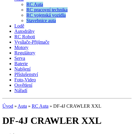
RC Auta
RC pracovní technika
RC vojenská vozidla
Stavebnice auta
Lodě
Autodráhy
RC Roboti
Vysílače-Přijímače
Motory
Regulátory
Serva
Baterie
Nabíjení
Příslušenství
Foto-Video
Osvětlení
Nářadí
Úvod
»
Auta
»
RC Auta
»
DF-4J CRAWLER XXL
DF-4J CRAWLER XXL