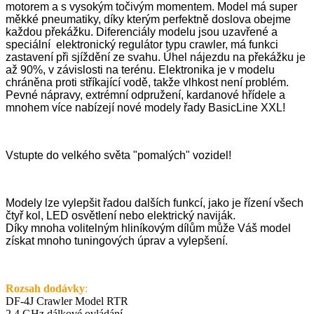
motorem a s vysokým točivým momentem. Model má super
měkké pneumatiky, díky kterým perfektně doslova obejme
každou překážku. Diferenciály modelu jsou uzavřené a
speciální elektronický regulátor typu crawler, má funkci
zastavení při sjíždění ze svahu. Úhel nájezdu na překážku je
až 90%, v závislosti na terénu. Elektronika je v modelu
chráněna proti stříkající vodě, takže vlhkost není problém.
Pevné nápravy, extrémní odpružení, kardanové hřídele a
mnohem více nabízejí nové modely řady BasicLine XXL!
Vstupte do velkého světa "pomalých" vozidel!
Modely lze vylepšit řadou dalších funkcí, jako je řízení všech
čtyř kol, LED osvětlení nebo elektrický naviják.
Díky mnoha volitelným hliníkovým dílům může Váš model
získat mnoho tuningových úprav a vylepšení.
Rozsah dodávky
:
DF-4J Crawler Model RTR
2,4 GHz dálkové ovládání