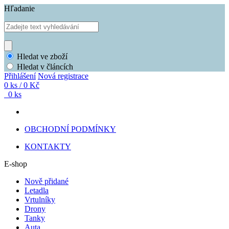
Hľadanie
Hledat ve zboží
Hledat v článcích
Přihlášení
Nová registrace
0 ks / 0 Kč
0 ks
OBCHODNÍ PODMÍNKY
KONTAKTY
E-shop
Nově přidané
Letadla
Vrtulníky
Drony
Tanky
Auta