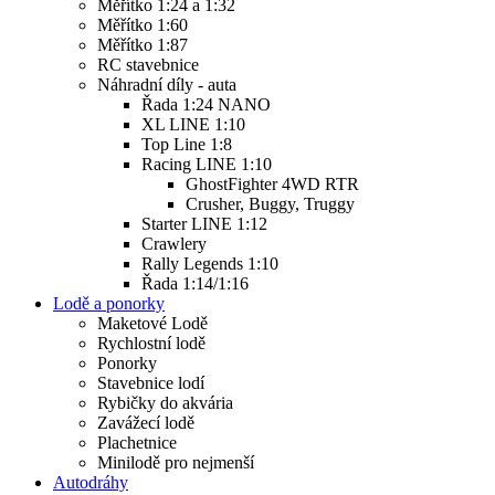
Měřítko 1:24 a 1:32
Měřítko 1:60
Měřítko 1:87
RC stavebnice
Náhradní díly - auta
Řada 1:24 NANO
XL LINE 1:10
Top Line 1:8
Racing LINE 1:10
GhostFighter 4WD RTR
Crusher, Buggy, Truggy
Starter LINE 1:12
Crawlery
Rally Legends 1:10
Řada 1:14/1:16
Lodě a ponorky
Maketové Lodě
Rychlostní lodě
Ponorky
Stavebnice lodí
Rybičky do akvária
Zavážecí lodě
Plachetnice
Minilodě pro nejmenší
Autodráhy