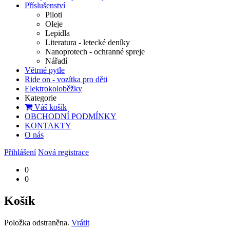
Příslušenství
Piloti
Oleje
Lepidla
Literatura - letecké deníky
Nanoprotech - ochranné spreje
Nářadí
Větrné pytle
Ride on - vozítka pro děti
Elektrokoloběžky
Kategorie
Váš košík
OBCHODNÍ PODMÍNKY
KONTAKTY
O nás
Přihlášení
Nová registrace
0
0
Košík
Položka odstraněna.
Vrátit