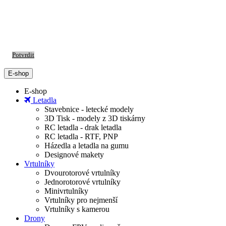
S cílem usnadnit uživatelům používat naše webové stránky využíváme
cookies. Používáním našich stránek souhlasíte s ukládáním souborů
cookie na vašem počítači / zařízení. Nastavení cookies můžete změnit v
nastavení vašeho prohlížeče.
Potvrdit
E-shop
E-shop
Letadla
Stavebnice - letecké modely
3D Tisk - modely z 3D tiskárny
RC letadla - drak letadla
RC letadla - RTF, PNP
Házedla a letadla na gumu
Designové makety
Vrtulníky
Dvourotorové vrtulníky
Jednorotorové vrtulníky
Minivrtulníky
Vrtulníky pro nejmenší
Vrtulníky s kamerou
Drony