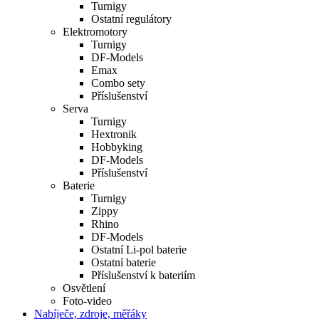
Turnigy
Ostatní regulátory
Elektromotory
Turnigy
DF-Models
Emax
Combo sety
Příslušenství
Serva
Turnigy
Hextronik
Hobbyking
DF-Models
Příslušenství
Baterie
Turnigy
Zippy
Rhino
DF-Models
Ostatní Li-pol baterie
Ostatní baterie
Příslušenství k bateriím
Osvětlení
Foto-video
Nabíječe, zdroje, měřáky