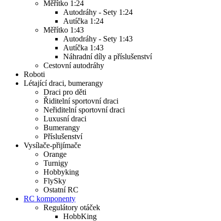
Měřítko 1:24
Autodráhy - Sety 1:24
Autíčka 1:24
Měřítko 1:43
Autodráhy - Sety 1:43
Autíčka 1:43
Náhradní díly a příslušenství
Cestovní autodráhy
Roboti
Létající draci, bumerangy
Draci pro děti
Řiditelní sportovní draci
Neřiditelní sportovní draci
Luxusní draci
Bumerangy
Příslušenství
Vysílače-přijímače
Orange
Turnigy
Hobbyking
FlySky
Ostatní RC
RC komponenty
Regulátory otáček
HobbKing