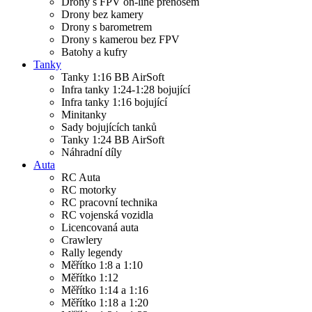
Drony s FPV on-line přenosem
Drony bez kamery
Drony s barometrem
Drony s kamerou bez FPV
Batohy a kufry
Tanky
Tanky 1:16 BB AirSoft
Infra tanky 1:24-1:28 bojující
Infra tanky 1:16 bojující
Minitanky
Sady bojujících tanků
Tanky 1:24 BB AirSoft
Náhradní díly
Auta
RC Auta
RC motorky
RC pracovní technika
RC vojenská vozidla
Licencovaná auta
Crawlery
Rally legendy
Měřítko 1:8 a 1:10
Měřítko 1:12
Měřítko 1:14 a 1:16
Měřítko 1:18 a 1:20