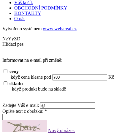
Váš košík
OBCHODNÍ PODMÍNKY
KONTAKTY
O nás
Vytvořeno systémem
www.webareal.cz
NzYyZD
Hlídací pes
Informovat na e-mail při změně:
ceny
když cena klesne pod
Kč
skladu
když produkt bude na skladě
Zadejte Váš e-mail:
Opište text z obrázku: *
Nový obrázek