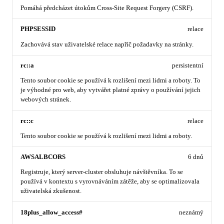
Pomáhá předcházet útokům Cross-Site Request Forgery (CSRF).
PHPSESSID
relace
Zachovává stav uživatelské relace napříč požadavky na stránky.
rc::a
persistentní
Tento soubor cookie se používá k rozlišení mezi lidmi a roboty. To
je výhodné pro web, aby vytvářet platné zprávy o používání jejich
webových stránek.
rc::c
relace
Tento soubor cookie se používá k rozlišení mezi lidmi a roboty.
AWSALBCORS
6 dnů
Registruje, který server-cluster obsluhuje návštěvníka. To se
používá v kontextu s vyrovnáváním zátěže, aby se optimalizovala
uživatelská zkušenost.
18plus_allow_access#
neznámý