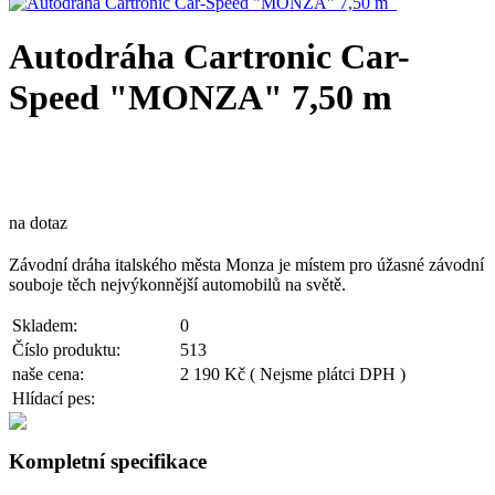
Autodráha Cartronic Car-
Speed "MONZA" 7,50 m
na dotaz
Závodní dráha italského města Monza je místem pro úžasné závodní
souboje těch nejvýkonnější automobilů na světě.
Skladem:
0
Číslo produktu:
513
naše cena:
2 190 Kč
( Nejsme plátci DPH )
Hlídací pes:
Kompletní specifikace