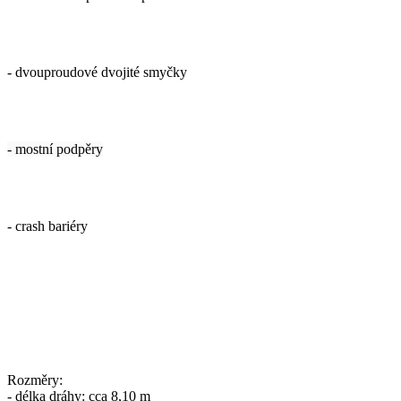
- dvouproudové dvojité smyčky
- mostní podpěry
- crash bariéry
Rozměry:
- délka dráhy: cca 8,10 m