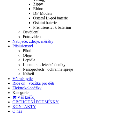
Zippy
Rhino
DF-Models
Ostatní Li-pol baterie
Ostatní baterie
Příslušenství k bateriím
Osvětlení
Foto-video
Nabíječe, zdroje, měřáky
Příslušenství
Piloti
Oleje
Lepidla
Literatura - letecké deníky
Nanoprotech - ochranné spreje
Nářadí
Větrné pytle
Ride on - vozítka pro děti
Elektrokoloběžky
Kategorie
Váš košík
OBCHODNÍ PODMÍNKY
KONTAKTY
O nás