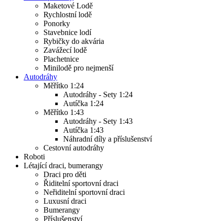
Maketové Lodě
Rychlostní lodě
Ponorky
Stavebnice lodí
Rybičky do akvária
Zavážecí lodě
Plachetnice
Minilodě pro nejmenší
Autodráhy
Měřítko 1:24
Autodráhy - Sety 1:24
Autíčka 1:24
Měřítko 1:43
Autodráhy - Sety 1:43
Autíčka 1:43
Náhradní díly a příslušenství
Cestovní autodráhy
Roboti
Létající draci, bumerangy
Draci pro děti
Řiditelní sportovní draci
Neřiditelní sportovní draci
Luxusní draci
Bumerangy
Příslušenství