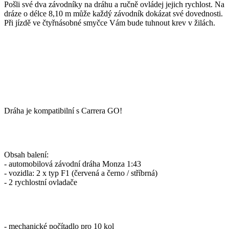
Pošli své dva závodníky na dráhu a ručně ovládej jejich rychlost. Na
dráze o délce 8,10 m může každý závodník dokázat své dovednosti.
Při jízdě ve čtyřnásobné smyčce Vám bude tuhnout krev v žilách.
Dráha je kompatibilní s Carrera GO!
Obsah balení:
- automobilová závodní dráha Monza 1:43
- vozidla: 2 x typ F1 (červená a černo / stříbrná)
- 2 rychlostní ovladače
- mechanické počítadlo pro 10 kol