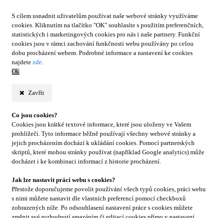
S cílem usnadnit uživatelům používat naše webové stránky využíváme
cookies. Kliknutím na tlačítko "OK" souhlasíte s použitím preferenčních,
statistických i marketingových cookies pro nás i naše partnery. Funkční
cookies jsou v rámci zachování funkčnosti webu používány po celou
dobu procházení webem. Podrobné informace a nastavení ke cookies
najdete
zde
.
Ok
Zavřít
Co jsou cookies?
Cookies jsou krátké textové informace, které jsou uloženy ve Vašem
prohlížeči. Tyto informace běžně používají všechny webové stránky a
jejich procházením dochází k ukládání cookies. Pomocí partnerských
skriptů, které mohou stránky používat (například Google analytics) může
docházet i ke kombinaci informací z historie procházení.
Jak lze nastavit práci webu s cookies?
Přestože doporučujeme povolit používání všech typů cookies, práci webu
s nimi můžete nastavit dle vlastních preferencí pomocí checkboxů
zobrazených níže. Po odsouhlasení nastavení práce s cookies můžete
změnit své rozhodnutí smazáním či editací cookies přímo v nastavení