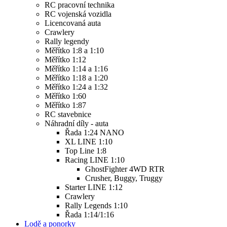
RC pracovní technika
RC vojenská vozidla
Licencovaná auta
Crawlery
Rally legendy
Měřítko 1:8 a 1:10
Měřítko 1:12
Měřítko 1:14 a 1:16
Měřítko 1:18 a 1:20
Měřítko 1:24 a 1:32
Měřítko 1:60
Měřítko 1:87
RC stavebnice
Náhradní díly - auta
Řada 1:24 NANO
XL LINE 1:10
Top Line 1:8
Racing LINE 1:10
GhostFighter 4WD RTR
Crusher, Buggy, Truggy
Starter LINE 1:12
Crawlery
Rally Legends 1:10
Řada 1:14/1:16
Lodě a ponorky