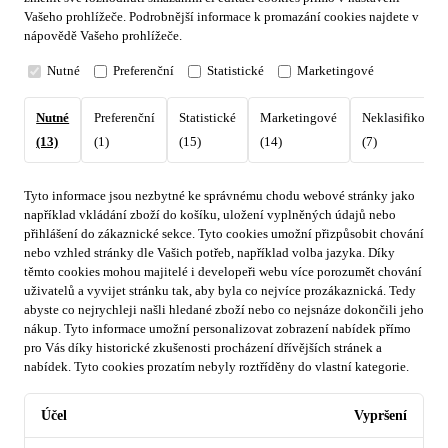
Vašeho prohlížeče. Podrobnější informace k promazání cookies najdete v
nápovědě Vašeho prohlížeče.
Nutné
Preferenční
Statistické
Marketingové
Nutné
Preferenční
Statistické
Marketingové
Neklasifikovan
(13)
(1)
(15)
(14)
(7)
Tyto informace jsou nezbytné ke správnému chodu webové stránky jako
například vkládání zboží do košíku, uložení vyplněných údajů nebo
přihlášení do zákaznické sekce.
Tyto cookies umožní přizpůsobit chování
nebo vzhled stránky dle Vašich potřeb, například volba jazyka.
Díky
těmto cookies mohou majitelé i developeři webu více porozumět chování
uživatelů a vyvijet stránku tak, aby byla co nejvíce prozákaznická. Tedy
abyste co nejrychleji našli hledané zboží nebo co nejsnáze dokončili jeho
nákup.
Tyto informace umožní personalizovat zobrazení nabídek přímo
pro Vás díky historické zkušenosti procházení dřívějších stránek a
nabídek.
Tyto cookies prozatím nebyly roztříděny do vlastní kategorie.
Účel
Vypršení