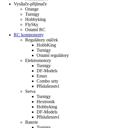
Vysílače-přijímače
Orange
Turnigy
Hobbyking
FlySky
Ostatní RC
RC komponenty
Regulátory otáček
HobbKing
Turnigy
Ostatní regulátory
Elektromotory
Turnigy
DF-Models
Emax
Combo sety
Příslušenství
Serva
Turnigy
Hextronik
Hobbyking
DF-Models
Příslušenství
Baterie
Turnigy