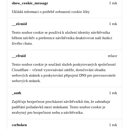
show_cookie_message
1 rok
Ukládá informaci o potřebě zobrazení cookie lišty
__zlcmid
1 rok
Tento soubor cookie se používá k uložení identity návštěvníka
během návštěv a preference návštěvníka deaktivovat naši funkci
živého chatu.
__cfruid
relace
Tento soubor cookie je součástí služeb poskytovaných společností
Cloudflare – včetně vyrovnávání zátěže, doručování obsahu
webových stránek a poskytování připojení DNS pro provozovatele
webových stránek.
_auth
1 rok
Zajišťuje bezpečnost procházení návštěvníků tím, že zabraňuje
padělání požadavků mezi stránkami. Tento soubor cookie je
nezbytný pro bezpečnost webu a návštěvníka.
csrftoken
1 rok