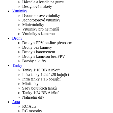
Házedla a letadla na gumu
Designové makety
Vrtulníky
Dvourotorové vrtulníky
Jednorotorové vrtulníky
Minivrtulníky
Vrtulníky pro nejmenší
Vrtulníky s kamerou
Drony
Drony s FPV on-line přenosem
Drony bez kamery
Drony s barometrem
Drony s kamerou bez FPV
Batohy a kufry
Tanky
Tanky 1:16 BB AirSoft
Infra tanky 1:24-1:28 bojující
Infra tanky 1:16 bojující
Minitanky
Sady bojujících tanků
Tanky 1:24 BB AirSoft
Náhradní díly
Auta
RC Auta
RC motorky