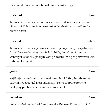
Ukládá informaci o potřebě zobrazení cookie lišty
__zlcmid
1 rok
Tento soubor cookie se používá k uložení identity návštěvníka
během návštěv a preference návštěvníka deaktivovat naši funkci
živého chatu.
__cfruid
relace
Tento soubor cookie je součástí služeb poskytovaných společností
Cloudflare – včetně vyrovnávání zátěže, doručování obsahu
webových stránek a poskytování připojení DNS pro provozovatele
webových stránek.
_auth
1 rok
Zajišťuje bezpečnost procházení návštěvníků tím, že zabraňuje
padělání požadavků mezi stránkami. Tento soubor cookie je
nezbytný pro bezpečnost webu a návštěvníka.
csrftoken
1 rok
Pomáhá předcházet útokům Cross-Site Request Forgery (CSRF).