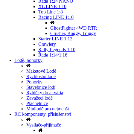
Řada 1:24 NANO
XL LINE 1:10
Top Line 1:8
Racing LINE 1:10
GhostFighter 4WD RTR
Crusher, Buggy, Truggy
Starter LINE 1:12
Crawlery
Rally Legends 1:10
Řada 1:14/1:16
Lodě, ponorky
Maketové Lodě
Rychlostní lodě
Ponorky
Stavebnice lodí
Rybičky do akvária
Zavážecí lodě
Plachetnice
Minilodě pro nejmenší
RC komponenty, příslušenství
Vysílače-přijímače