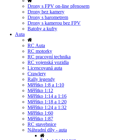
Drony s FPV on-line přenosem
Drony bez kamery
Drony s barometrem
Drony s kamerou bez FPV
Batohy a kufry
Auta
RC Auta
RC motorky
RC pracovní technika
RC vojenská vozidla
Licencovaná auta
Crawlery
Rally legendy
Měřítko 1:8 a 1:10
Měřítko 1:12
Měřítko 1:14 a 1:16
Měřítko 1:18 a 1:20
Měřítko 1:24 a 1:32
Měřítko 1:60
Měřítko 1:87
RC stavebnice
Náhradní díly - auta