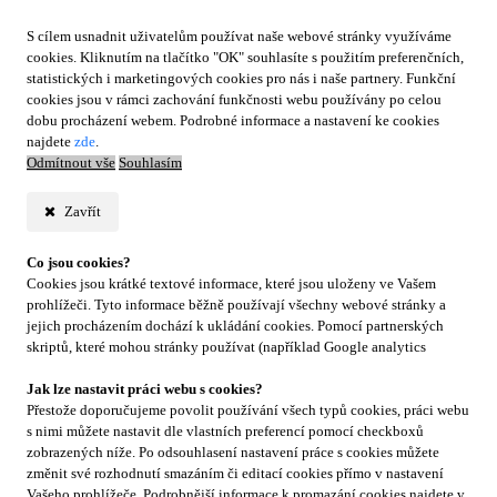
S cílem usnadnit uživatelům používat naše webové stránky využíváme
cookies. Kliknutím na tlačítko "OK" souhlasíte s použitím preferenčních,
statistických i marketingových cookies pro nás i naše partnery. Funkční
cookies jsou v rámci zachování funkčnosti webu používány po celou
dobu procházení webem. Podrobné informace a nastavení ke cookies
najdete
zde
.
Odmítnout vše
Souhlasím
Zavřít
Co jsou cookies?
Cookies jsou krátké textové informace, které jsou uloženy ve Vašem
prohlížeči. Tyto informace běžně používají všechny webové stránky a
jejich procházením dochází k ukládání cookies. Pomocí partnerských
skriptů, které mohou stránky používat (například Google analytics
Jak lze nastavit práci webu s cookies?
Přestože doporučujeme povolit používání všech typů cookies, práci webu
s nimi můžete nastavit dle vlastních preferencí pomocí checkboxů
zobrazených níže. Po odsouhlasení nastavení práce s cookies můžete
změnit své rozhodnutí smazáním či editací cookies přímo v nastavení
Vašeho prohlížeče. Podrobnější informace k promazání cookies najdete v