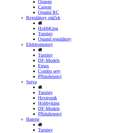
Orange
Carson
Ostatní RC
Regulátory otáček
HobbKing
Turnigy
Ostatní regulátory
Elektromotory
Turnigy
DF-Models
Emax
Combo sety
Příslušenství
Serva
Turnigy
Hextronik
Hobbyking
DF-Models
Příslušenství
Baterie
Turnigy