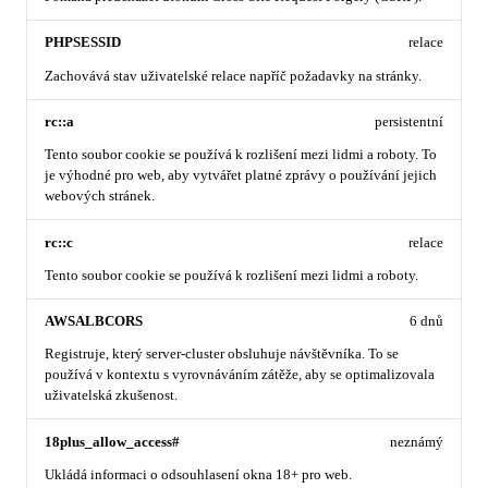
PHPSESSID
relace
Zachovává stav uživatelské relace napříč požadavky na stránky.
rc::a
persistentní
Tento soubor cookie se používá k rozlišení mezi lidmi a roboty. To
je výhodné pro web, aby vytvářet platné zprávy o používání jejich
webových stránek.
rc::c
relace
Tento soubor cookie se používá k rozlišení mezi lidmi a roboty.
AWSALBCORS
6 dnů
Registruje, který server-cluster obsluhuje návštěvníka. To se
používá v kontextu s vyrovnáváním zátěže, aby se optimalizovala
uživatelská zkušenost.
18plus_allow_access#
neznámý
Ukládá informaci o odsouhlasení okna 18+ pro web.