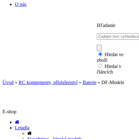
O nás
Hľadanie
Hledat ve
zboží
Hledat v
článcích
Úvod
»
RC komponenty, příslušenství
»
Baterie
»
DF-Models
E-shop
Letadla
Stavebnice - letecké modely