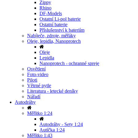
Zippy
Rhino
DF-Models
Ostatní Li-pol baterie
Ostatní baterie
Příslušenství k bateriím
Nabíječe, zdroje, měřáky
Oleje, lepidla, Nanoprotech
Oleje
Lepidla
Nanoprotech - ochranné spreje
Osvětlení
Foto-video
Piloti
Větrné pytle
Literatura - letecké deníky
Nářadí
Autodráhy
Měřítko 1:24
Autodráhy - Sety 1:24
Autíčka 1:24
Měřítko 1:43