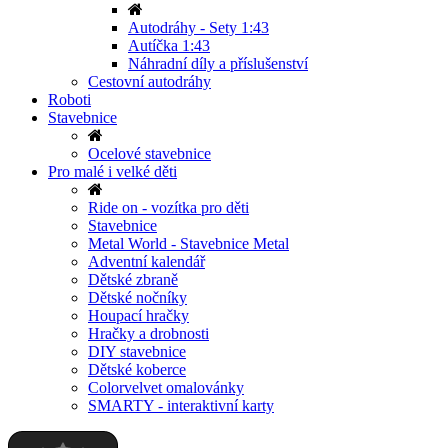
Autodráhy - Sety 1:43
Autíčka 1:43
Náhradní díly a příslušenství
Cestovní autodráhy
Roboti
Stavebnice
Ocelové stavebnice
Pro malé i velké děti
Ride on - vozítka pro děti
Stavebnice
Metal World - Stavebnice Metal
Adventní kalendář
Dětské zbraně
Dětské nočníky
Houpací hračky
Hračky a drobnosti
DIY stavebnice
Dětské koberce
Colorvelvet omalovánky
SMARTY - interaktivní karty