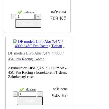
naše cena
skladem
-
+
709 Kč
DF models LiPo Aku 7,4 V / 4000 /
45C Pro Racing T-dean
Akumulátor LiPo 7,4 V / 3000 mAh -
45C Pro Racing s konektorem T-dean.
Zakulacený case.
naše cena
skladem
-
+
945 Kč