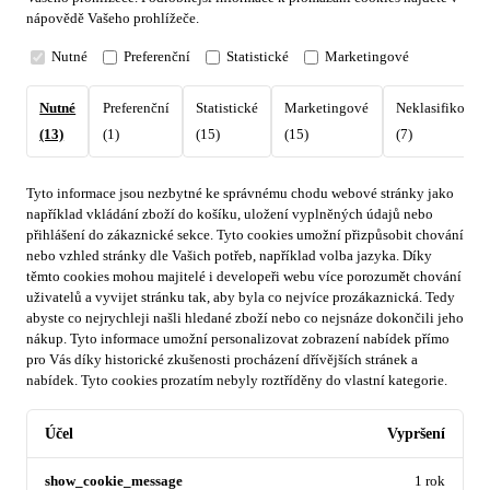
nápovědě Vašeho prohlížeče.
Nutné
Preferenční
Statistické
Marketingové
Nutné
Preferenční
Statistické
Marketingové
Neklasifikovan
(13)
(1)
(15)
(15)
(7)
Tyto informace jsou nezbytné ke správnému chodu webové stránky jako
například vkládání zboží do košíku, uložení vyplněných údajů nebo
přihlášení do zákaznické sekce.
Tyto cookies umožní přizpůsobit chování
nebo vzhled stránky dle Vašich potřeb, například volba jazyka.
Díky
těmto cookies mohou majitelé i developeři webu více porozumět chování
uživatelů a vyvijet stránku tak, aby byla co nejvíce prozákaznická. Tedy
abyste co nejrychleji našli hledané zboží nebo co nejsnáze dokončili jeho
nákup.
Tyto informace umožní personalizovat zobrazení nabídek přímo
pro Vás díky historické zkušenosti procházení dřívějších stránek a
nabídek.
Tyto cookies prozatím nebyly roztříděny do vlastní kategorie.
Účel
Vypršení
show_cookie_message
1 rok