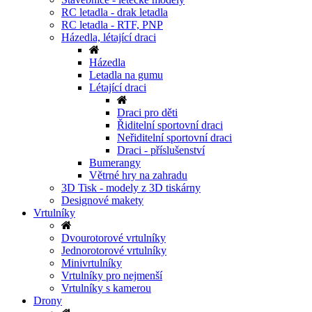
RC letadla - drak letadla
RC letadla - RTF, PNP
Házedla, létající draci
Házedla
Letadla na gumu
Létající draci
Draci pro děti
Řiditelní sportovní draci
Neřiditelní sportovní draci
Draci - příslušenství
Bumerangy
Větrné hry na zahradu
3D Tisk - modely z 3D tiskárny
Designové makety
Vrtulníky
Dvourotorové vrtulníky
Jednorotorové vrtulníky
Minivrtulníky
Vrtulníky pro nejmenší
Vrtulníky s kamerou
Drony